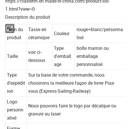
https://clasterrh.en.made-in-china.com/product-list-
1.html?view=0
Description du produit
Nom du
Tasse en
rouge+blanc/personna
Couleur
produit
céramique
lisé
Type
boîte marron ou
voir ci-
Taille
d'emball
emballage
dessous
age
personnalisé
Type
Sur la base de votre commande, nous
d'expédit
choisirons la meilleure façon de livrer Pour
ion
vous.(Express-Sailing-Railway)
Logo
Nous pouvons faire le logo par décalque ou
personn
gravure au laser
alisé