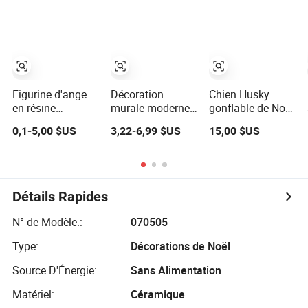
Effrayant
ornement de
Décoration pour
jardin
Animaux Cape
Figurine d'ange
Décoration
Chien Husky
en résine
murale moderne
gonflable de Noël
d'animaux vifs
sculpture murale
avec accessoire
0,1-5,00 $US
3,22-6,99 $US
15,00 $US
pour chien,
en métal chien art
de caca, chapeau
décoration de
minimaliste en
de Santa,
jardin
ligne
décoration de
jardin LED
Détails Rapides
N° de Modèle.:
070505
Type:
Décorations de Noël
Source D'Énergie:
Sans Alimentation
Matériel:
Céramique