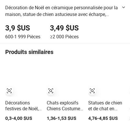
Décoration de Noël en céramique personnalisée pour la
maison, statue de chien astucieuse avec écharpe,
décoration de salle pour fête de chien
3,9 $US
3,49 $US
600-1 999
Pièces
≥2 000
Pièces
Produits similaires
Décorations
Chats explosifs
Statues de chien
festives de Noël,
Chiens Costume
et de chat en
ornements de
d'Halloween
résine BSCI pour
0,3-4,00 $US
1,36-1,53 $US
4,76-4,85 $US
calendrier de
Atmosphère
décoration
chien saucisse
Sorcière Vampire
intérieure et