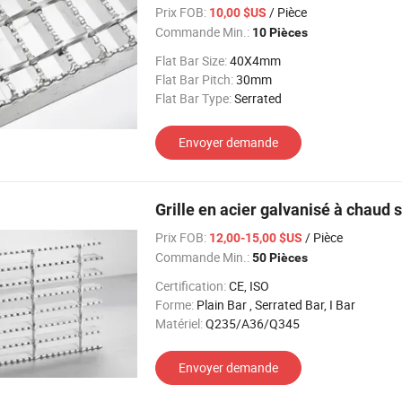
Prix FOB:
/ Pièce
10,00 $US
Commande Min.:
10 Pièces
Flat Bar Size:
40X4mm
Flat Bar Pitch:
30mm
Flat Bar Type:
Serrated
Envoyer demande
Grille en acier galvanisé à chaud
Prix FOB:
/ Pièce
12,00-15,00 $US
Commande Min.:
50 Pièces
Certification:
CE, ISO
Forme:
Plain Bar , Serrated Bar, I Bar
Matériel:
Q235/A36/Q345
Envoyer demande