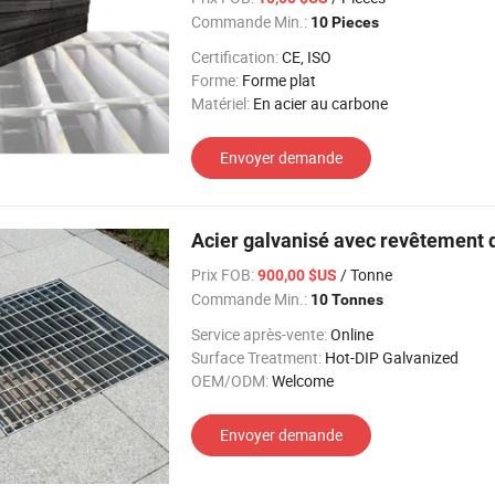
Commande Min.:
10 Pieces
Certification:
CE, ISO
Forme:
Forme plat
Matériel:
En acier au carbone
Envoyer demande
Acier galvanisé avec revêtement 
Prix FOB:
/ Tonne
900,00 $US
Commande Min.:
10 Tonnes
Service après-vente:
Online
Surface Treatment:
Hot-DIP Galvanized
OEM/ODM:
Welcome
Envoyer demande