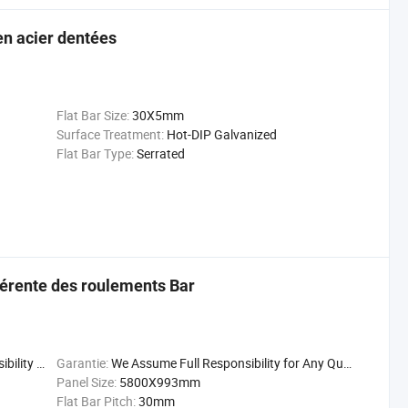
 en acier dentées
Flat Bar Size:
30X5mm
Surface Treatment:
Hot-DIP Galvanized
Flat Bar Type:
Serrated
ifférente des roulements Bar
uality Issu
Garantie:
We Assume Full Responsibility for Any Quality Issu
Panel Size:
5800X993mm
Flat Bar Pitch:
30mm