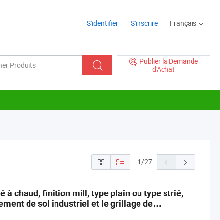
S'identifier
S'inscrire
Français
Publier la Demande
d'Achat
1
/
27
 à chaud, finition mill, type plain ou type strié,
ment de sol industriel et le grillage de