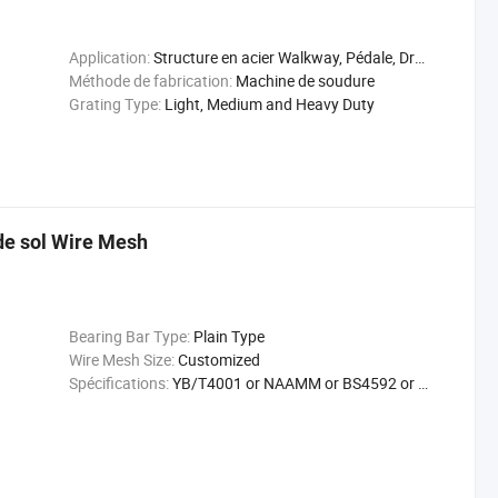
Application:
Structure en acier Walkway, Pédale, Drain de couverture
Méthode de fabrication:
Machine de soudure
Grating Type:
Light, Medium and Heavy Duty
de sol Wire Mesh
Bearing Bar Type:
Plain Type
Wire Mesh Size:
Customized
Spécifications:
YB/T4001 or NAAMM or BS4592 or JJS, Jg253/40/100fg