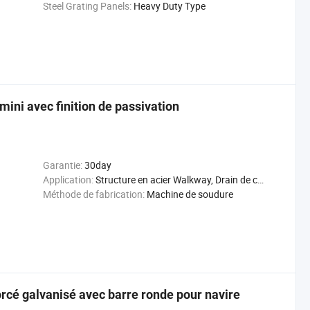
Steel Grating Panels:
Heavy Duty Type
mini avec finition de passivation
Garantie:
30day
Application:
Structure en acier Walkway, Drain de couverture, Oil and Gas
Méthode de fabrication:
Machine de soudure
orcé galvanisé avec barre ronde pour navire