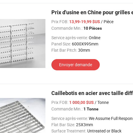
Prix d'usine en Chine pour grilles
Prix FOB:
/ Pièce
13,99-19,99 $US
Commande Min.:
10 Pièces
Service après-vente:
Online
Panel Size:
6000X995mm
Flat Bar Pitch:
30mm
Envoyer demande
Caillebotis en acier avec taille d
Prix FOB:
/ Tonne
1 000,00 $US
Commande Min.:
1 Tonne
Service après-vente:
We Assume Full Responsibility for Any Q
Flat Bar Size:
25X3mm
Surface Treatment:
Untreated or Black