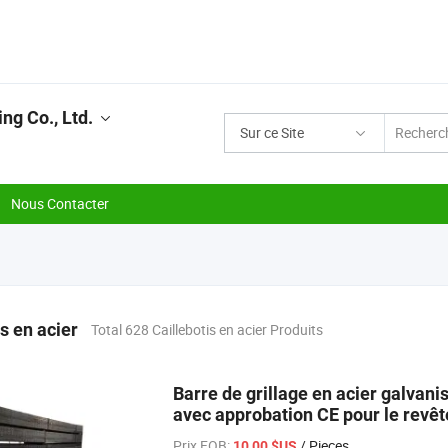
ng Co., Ltd.
Sur ce Site
Nous Contacter
s en acier
Total 628 Caillebotis en acier Produits
Barre de grillage en acier galvanisé
avec approbation CE pour le revête
mezzanine
Prix FOB:
/ Pieces
10,00 $US