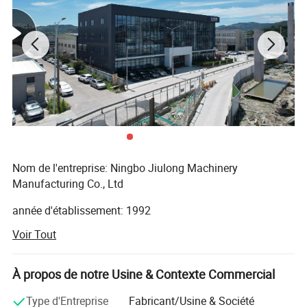
Nom de l'entreprise: Ningbo Jiulong Machinery
Manufacturing Co., Ltd
Photos détaillées
année d'établissement: 1992
Voir Tout
Histoire dans ce domaine: 27 ans
principaux produits:
À propos de notre Usine & Contexte Commercial
A. le travail en acier, y compris le grattage en acier lisse et
Type d'Entreprise
Fabricant/Usine & Société
dentelé, la taille et les spécifications peuvent être produits