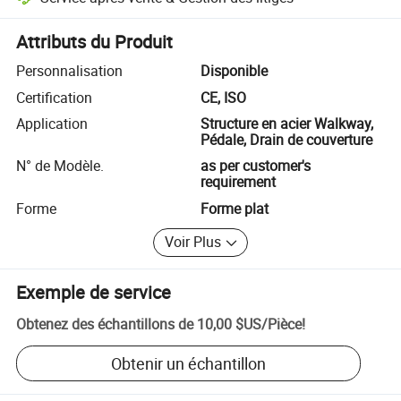
Résolution des litiges assistée par la plateforme, y compris les rembo
Attributs du Produit
Personnalisation
Disponible
Certification
CE, ISO
Application
Structure en acier Walkway,
Pédale, Drain de couverture
N° de Modèle.
as per customer's
requirement
Forme
Forme plat
Voir Plus
Exemple de service
Obtenez des échantillons de
10,00 $US
/
Pièce
!
Obtenir un échantillon