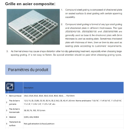
Grille en acier composite:
Paramètres du produit
N
o
Article
Description
n
1
Barre porteuse
25x3, 25x4, 30x3, 30x4, 30x5, 32x5, 40x5, 50x5,.....75x10mm
Pas de barre
12,5, 15, 20, 23,85, 25, 30, 30,16, 30,3, 34,3, 35, 40, 41, 60 mm. Norme américaine: 1"x3/16", 1 1/4"x3/16", 1 1/2"x3/16",
2
portante
1"x 1/4", 1 1/4"x 1/4", 1 1/2"x 1/4", etc.
Pas de barre
3
38, 50, 76, 100, 101,6 mm
transversale
4
Matériel
Q235, A36, SS304
Traitement de
5
Noir, galvanisation à chaud, peinture
surface