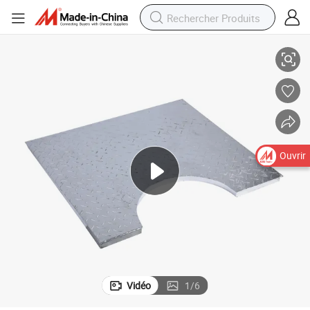
Barre en acier galvanisé à chaud avec plaque striée pour passerelle
Ouvrir
Vidéo
1
/
6