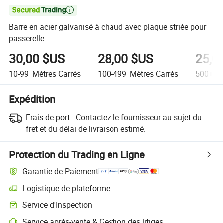

Barre en acier galvanisé à chaud avec plaque striée pour
passerelle
30,00 $US
28,00 $US
25,0
10-99
Mètres Carrés
100-499
Mètres Carrés
500+
Mè
Expédition
Frais de port :
Contactez le fournisseur au sujet du
fret et du délai de livraison estimé.
Protection du Trading en Ligne
Garantie de Paiement
Logistique de plateforme
Suivi d'expédition plus clair avec des logistiques prises en charge par 
Service d'Inspection
Inspection préalable à l'expédition optionnelle pour des contrôles de qu
Service après-vente & Gestion des litiges