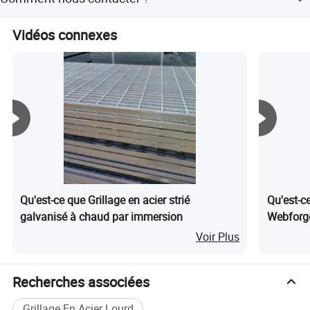
Veuillez indiquer plus de détails concernant votre
Vidéos connexes
demande ci-dessous, puis cliquez sur "envoyer" dès
maintenant.
Qu'est-ce que Grillage en acier strié
Qu'est-ce
galvanisé à chaud par immersion
Webforge
Voir Plus
Emballage et expédition
Recherches associées
Grillage En Acier Lourd