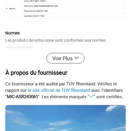
Chine: YB/T 4001.1-2007
États-Unis: ANSI/NAAMM (MBG531-88)
6
Norme
Royaume-Uni: BS4592-1987
Australie: AS1657-1985
Normes
Les produits de notre usine sont conformes aux normes
internationales:
Voir Plus
Pays
Norme de grille de barre
Acier
Galvanisation à chaud
République populaire de Chine
YB/T 4001.1-2019
GB/T700-2006
GB/T13912-2002
À propos du fournisseur
États-Unis
ANSI NAAMM MBG 531-00
ASTM (A36)
ASTM A123
Ce fournisseur a été audité par TÜV Rheinland. Vérifiez le
Royaume-Uni
BS 4592-1987
BS4360(43A)
BS729
rapport sur
le site officiel de TÜV Rheinland
avec l'identifiant
Australie
AS 1657-1985
AS3697
AS 1650
"
MIC-ASR243061
". Les éléments marqués "
" sont certifiés.
Europe
EN 1090
EN 10025:1993
EN ISO 1461-1999