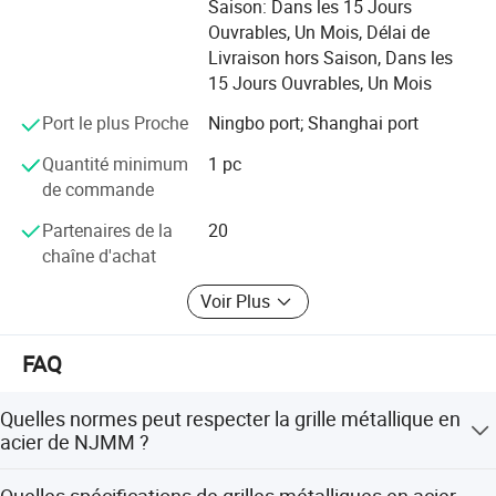
Saison: Dans les 15 Jours
grande capacité de production
Ouvrables, Un Mois, Délai de
Livraison hors Saison, Dans les
marque: Long ta
15 Jours Ouvrables, Un Mois
honneur: Le plus grand fabricant de grilles d'acier en
Port le plus Proche
Ningbo port; Shanghai port
Chine avec le prix de qualité du gouvernement du district
de Zhenhai en l'an 2007
Quantité minimum
1 pc
de commande
NJMM est maintenant l'approvisionnement dans plus de
30 pays et jouit d'une grande réputation parmi tous nos
Partenaires de la
20
clients.
chaîne d'achat
Nous ferons de notre mieux pour satisfaire nos clients
Voir Plus
avec la qualité supérieure, le bon service et le prix le plus
compétitif.
FAQ
Quelles normes peut respecter la grille métallique en
acier de NJMM ?
NJMM peut fabriquer des grilles métalliques en acier
Quelles spécifications de grilles métalliques en acier