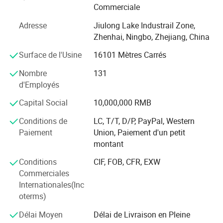
Commerciale
selon les exigences du client.
Adresse
Jiulong Lake Industrail Zone,
B. Snearder Tread : il existe 8 types de bandes de
Zhenhai, Ningbo, Zhejiang, China
roulement qui se distinguent par différents nez et
méthodes d'installation.
Surface de l'Usine
16101 Mètres Carrés
C. couverture de la fosse de drainage/tranchée
Nombre
131
d'Employés
D. main d'œuvre et panneau amovible
Capital Social
10,000,000 RMB
personnel total : environ 300 personnes, dont 50
Conditions de
LC, T/T, D/P, PayPal, Western
responsables, 10 ingénieurs techniques.
Paiement
Union, Paiement d'un petit
Superficie totale: 25 000 mètres carrés et avec une
montant
superficie d'atelier de 18 000 mètres carrés.
Conditions
CIF, FOB, CFR, EXW
Équipement principal: 7 machines de soudage par
Commerciales
pression
Internationales(Inc
oterms)
système de gestion: ISO9001: 2008
Délai Moyen
Délai de Livraison en Pleine
avantage: Haute qualité, ingénieur professionnel, et