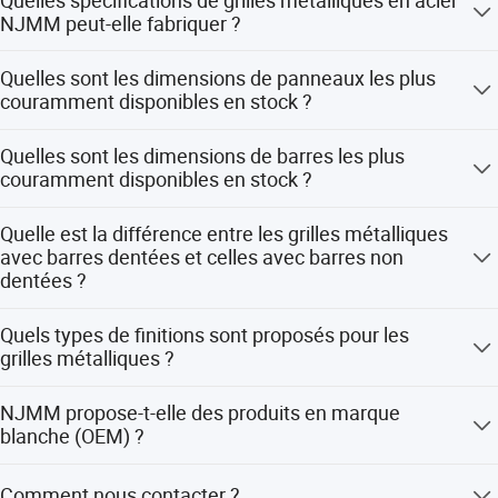
conformément aux normes de différents pays, tels que la
NJMM peut-elle fabriquer ?
Chine : YB/T4001.1-2007, les États-Unis : ANSI/NAAMM
(MBG531), le Royaume-Uni : BS4592, etc.
NJMM peut fabriquer des grilles métalliques en acier de
Quelles sont les dimensions de panneaux les plus
toutes les spécifications disponibles, tant en unités
couramment disponibles en stock ?
impériales (pouces) qu'en unités métriques.
Les dimensions de panneaux standard les plus courantes
Quelles sont les dimensions de barres les plus
sont 3'X24', 3'X20', 1000X6000 mm, 1000X6100 mm, etc.
Application:
couramment disponibles en stock ?
Les dimensions de barres les plus courantes sont 1''x1/8'',
Quelle est la différence entre les grilles métalliques
1''x3/16'', 1''x3/16'', 1''x3/16'', et 25x3, 30x3, 32x3, 25x5,
avec barres dentées et celles avec barres non
32x5, 35x5, 38x5, etc.
dentées ?
La dentation est réalisée pour améliorer la résistance au
Quels types de finitions sont proposés pour les
glissement. Il s'agit de grilles dont les surfaces
grilles métalliques ?
supérieures des barres porteuses sont crantées.
Les grilles métalliques sont disponibles en version non
NJMM propose-t-elle des produits en marque
traitée, peinte ou galvanisée à chaud.
blanche (OEM) ?
Oui.
Comment nous contacter ?