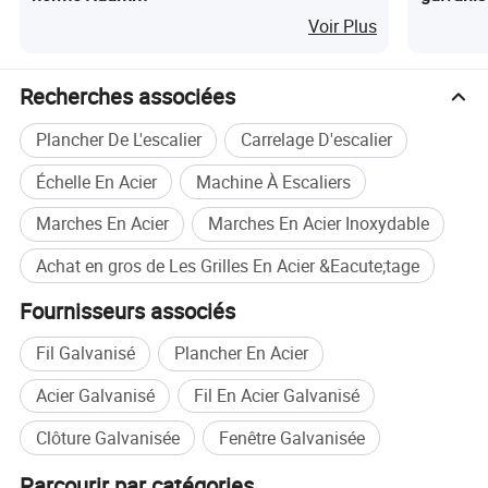
Voir Plus
3) de la barre transversale pitch: 38, 50, 76, 100mm, également
être en fonction de l'exigence du client et 50, 100mm sont
Recherches associées
recommandées
Plancher De L'escalier
Carrelage D'escalier
4) Matériau: Acier doux ou en acier inoxydable
Échelle En Acier
Machine À Escaliers
5) Traitement de surface: Non traitée, peints ou galvanisé à
Marches En Acier
Marches En Acier Inoxydable
chaud
Achat en gros de Les Grilles En Acier &Eacute;tage
6) Acier grincement Normes:
Fournisseurs associés
A) de la Chine: YB/T4001-1998
Fil Galvanisé
Plancher En Acier
B) USA: ANSI / NAAMM (MBG531-88)
C4592-1987) UK: BS
Acier Galvanisé
Fil En Acier Galvanisé
D) de l'Australie: Comme1657-1985
Clôture Galvanisée
Fenêtre Galvanisée
Contact: Mme Rebecca
Parcourir par catégories