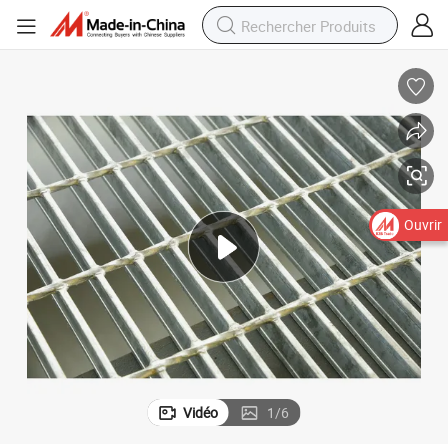
Ouvrir
Vidéo
1
/
6