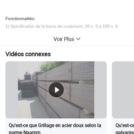
Fonctionnalités:
1) Spécification de la barre de roulement: 20 x 3 à 100 x 6
Voir Plus
2) Barre de roulement Hauteur: 12, 5, 15, 30, 40, 60 mm etc,
également être conforme aux exigences du client et 30, 40,
Vidéos connexes
60mm sont recommandées
Qu'est-ce que Grillage en acier doux selon la
Qu'est-ce
norme Naamm
galvanis