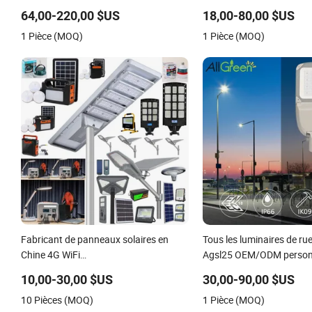
40W/60W/80W/100W/120W tout-en-
rue LED intelligente pour 
64,00-220,00 $US
18,00-80,00 $US
un avec caméra LED
routes urbaines et des es
1 Pièce (MOQ)
1 Pièce (MOQ)
Fabricant de panneaux solaires en
Tous les luminaires de rue
Chine 4G WiFi
Agsl25 OEM/ODM personn
2000/1000/800/600/500W/400/300/200/100W
marque neuve 60 garanti
10,00-30,00 $US
30,00-90,00 $US
Capteur LED IP66 Caméra extérieure
200W boîtier de luminair
10 Pièces (MOQ)
1 Pièce (MOQ)
tout-en-un ABS COB Projecteur de
éclairage de rue LED ave