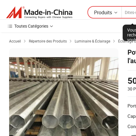
Produits
Toutes Catégories
Vous
rech
voul
Accueil
Répertoire des Produits
Luminaire & Éclairage
Éclairage 



Po
l'
5
30 P
Port
Capa
Con