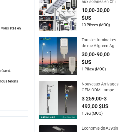
aux solaires en Chin
e 4G WiFi 2000/100
10,00-30,00
0/800/600/500W/4
$US
00/300/200/100W
Capteur LED IP66 C
10 Pièces (MOQ)
 vous êtes en
améra extérieure to
ut-en-un ABS COB P
Tous les luminaires
rojecteur de jardin r
de rue Allgreen Agsl
outier
25 OEM/ODM perso
30,00-90,00
nnalisés, marque ne
$US
uve 60 garantie de
mois 200W boîtier d
1 Pièce (MOQ)
présent.
e luminaire de rue, 1
50W éclairage de ru
 nous ferons
Nouveaux Arrivages
e LED avec ENEC
OEM ODM Lampe d
e Rue LED Intelligen
3 259,00-3
te Extérieure avec C
492,00 $US
améra CCTV WiFi Éc
ran Publicitaire Syst
1 Jeu (MOQ)
ème d&#39;Alarme I
ntelligent Chargeme
Économie d&#39;én
nt Design Multifonct