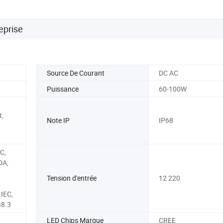
eprise
Source De Courant
DC AC
Puissance
60-100W
,
t,
Note IP
IP68
C,
DA,
Tension d'entrée
12 220
 IEC,
38.3
LED Chips Marque
CREE