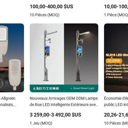
l'éclairage des
Route/ Aire 
100,00-400,00 $US
10,00-100
paces publics
10 Pièces (MOQ)
1 Pièce (MOQ
 Allgreen
Nouveaux Arrivages OEM ODM Lampe
Économie d'é
alisés,
de Rue LED Intelligente Extérieure avec
public LED int
e de mois
Caméra CCTV WiFi Écran Publicitaire
contrôle intel
3 259,00-3 492,00 $US
20,26-21,
e de rue, 150W
Système d'Alarme Intelligent
lampadaire é
1 Jeu (MOQ)
10 Pièces (M
c ENEC
Chargement Design Multifonctionnel
parking LED