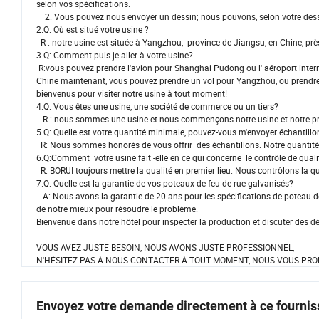
selon vos spécifications.
2. Vous pouvez nous envoyer un dessin; nous pouvons, selon votre dessi
2.Q: Où est situé votre usine ?
R : notre usine est située à Yangzhou, province de Jiangsu, en Chine, pr
3.Q: Comment puis-je aller à votre usine?
R:vous pouvez prendre l'avion pour Shanghai Pudong ou l' aéroport intern
Chine maintenant, vous pouvez prendre un vol pour Yangzhou, ou prendre 
bienvenus pour visiter notre usine à tout moment!
4.Q: Vous êtes une usine, une société de commerce ou un tiers?
R : nous sommes une usine et nous commençons notre usine et notre pro
5.Q: Quelle est votre quantité minimale, pouvez-vous m'envoyer échantillo
R: Nous sommes honorés de vous offrir des échantillons. Notre quantit
6.Q:Comment votre usine fait -elle en ce qui concerne le contrôle de qual
R: BORUI toujours mettre la qualité en premier lieu. Nous contrôlons la qua
7.Q: Quelle est la garantie de vos poteaux de feu de rue galvanisés?
A: Nous avons la garantie de 20 ans pour les spécifications de poteau de
de notre mieux pour résoudre le problème.
Bienvenue dans notre hôtel pour inspecter la production et discuter des dé
VOUS AVEZ JUSTE BESOIN, NOUS AVONS JUSTE PROFESSIONNEL,
N'HÉSITEZ PAS À NOUS CONTACTER À TOUT MOMENT, NOUS VOUS PROP
Envoyez votre demande directement à ce fournis