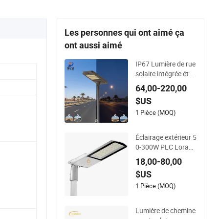
Les personnes qui ont aimé ça
ont aussi aimé
IP67 Lumière de rue
solaire intégrée étan
che avec batterie lit
64,00-220,00
hium 40W/60W/80
$US
W/100W/120W tout
-en-un avec caméra
1 Pièce (MOQ)
LED
Éclairage extérieur 5
0-300W PLC Loraw
an avec photocellul
18,00-80,00
e, lampe de rue LED
$US
intelligente pour l&#
39;éclairage des rou
1 Pièce (MOQ)
tes urbaines et des
espaces publics
Lumière de chemine