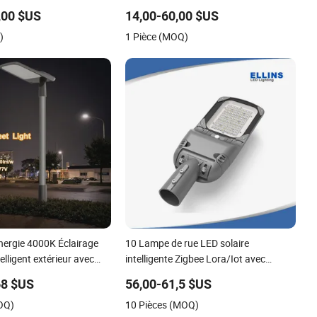
de Stationnement
,00 $US
14,00-60,00 $US
)
1 Pièce (MOQ)
nergie 4000K Éclairage
10 Lampe de rue LED solaire
elligent extérieur avec
intelligente Zigbee Lora/Iot avec
ligent IP66 Solution de
garantie d'un an pour l'éclairage de
68 $US
56,00-61,5 $US
tanche Lumière de
jardin et de rue
OQ)
10 Pièces (MOQ)