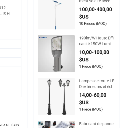
ment solaire avec b
atterie lithium à hau
912,
100,00-400,00
te capacité
JIS H
$US
10 Pièces (MOQ)
190lm/W Haute Effi
cacité 150W Lumièr
e de Rue LED Éclaira
10,00-100,00
ge de Route/ Aire de
$US
Stationnement
1 Pièce (MOQ)
Lampes de route LE
D extérieures et écla
irage paysager de ja
14,00-60,00
rdin
$US
1 Pièce (MOQ)
Fabricant de panne
rix similaire