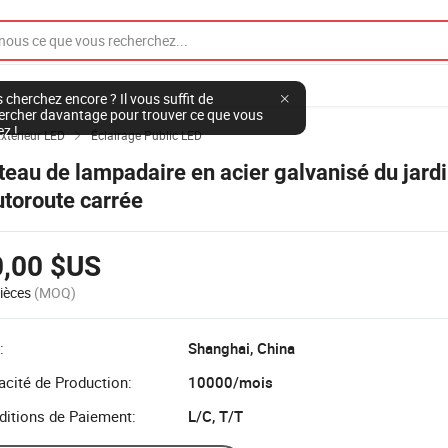
 cherchez encore ? Il vous suffit de
ercher davantage pour trouver ce que vous
ez !
Extérieur LED
Éclairage Public LED

teau de lampadaire en acier galvanisé du jard
autoroute carrée
0,00 $US
ièces
(MOQ)
:
Shanghai, China
cité de Production:
10000/mois
ditions de Paiement:
L/C, T/T