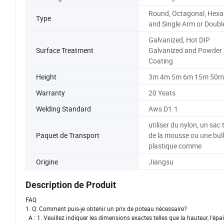
Round, Octagonal, Hex
Type
and Single Arm or Doubl
Galvanized, Hot DIP
Surface Treatment
Galvanized and Powder
Coating
Height
3m 4m 5m 6m 15m 50m
Warranty
20 Yeats
Welding Standard
Aws D1.1
utiliser du nylon, un sac t
Paquet de Transport
de la mousse ou une bull
plastique comme
Origine
Jiangsu
Description de Produit
FAQ
1. Q: Comment puis-je obtenir un prix de poteau nécessaire?
A : 1. Veuillez indiquer les dimensions exactes telles que la hauteur, l'épa