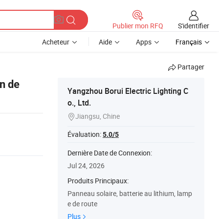
S'identifier
Publier mon RFQ
Acheteur
Aide
Apps
Français
Partager
in de
Yangzhou Borui Electric Lighting C
o., Ltd.
Jiangsu, Chine

Évaluation:
5.0/5
Dernière Date de Connexion:
Jul 24, 2026
Produits Principaux:
Panneau solaire, batterie au lithium, lamp
e de route
Plus