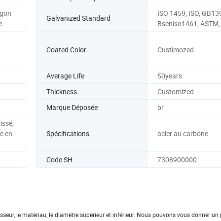
agon
ISO 1459, ISO, GB13
Galvanized Standard
e
Bseniso1461, ASTM, 
Coated Color
Custimozed
Average Life
50years
Thickness
Customized
Marque Déposée
br
issé,
e en
Spécifications
acier au carbone
Code SH
7308900000
isseur, le matériau, le diamètre supérieur et inférieur. Nous pouvons vous donner un p