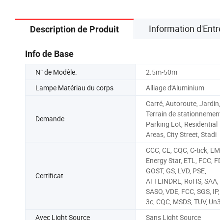
jardin routier
Information d'Entr
Description de Produit
Info de Base
N° de Modèle.
2.5m-50m
Lampe Matériau du corps
Alliage d'Aluminium
Carré, Autoroute, Jardin
Terrain de stationnemen
Demande
Parking Lot, Residential
Areas, City Street, Stadi
CCC, CE, CQC, C-tick, EM
Energy Star, ETL, FCC, F
GOST, GS, LVD, PSE,
Certificat
ATTEINDRE, RoHS, SAA,
SASO, VDE, FCC, SGS, IP,
3c, CQC, MSDS, TUV, Un
Avec Light Source
Sans Light Source