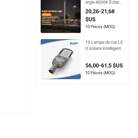
ergie 4000K Éclaira
ionnel
ge public LED intelli
20,26-21,68
gent extérieur avec
$US
contrôle intelligent I
P66 Solution de lam
10 Pièces (MOQ)
padaire étanche Lu
mière de parking LE
10 Lampe de rue LE
D
D solaire intelligente
Zigbee Lora/Iot ave
c garantie d&#39;u
56,00-61,5 $US
n an pour l&#39;écl
airage de jardin et d
10 Pièces (MOQ)
e rue