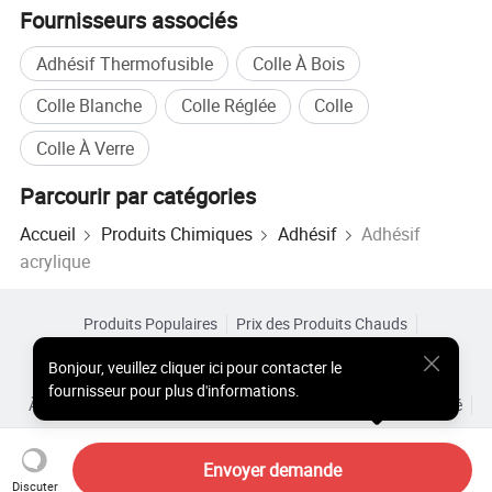
Fournisseurs associés
fonctionnement habituel la température de la
Adhésif Thermofusible
Colle À Bois
colle thermofusible est comprise entre 160 et
Colle Blanche
Colle Réglée
Colle
60 À 200 °C.
Colle À Verre
Parcourir par catégories
Formes :
Accueil
Produits Chimiques
Adhésif
Adhésif
Nous offrons nos produits sous
acrylique
différentes formes. La forme se décompose
sur les exigences d'application comme le
Produits Populaires
Prix des Produits Chauds
Produits Chauds en Gros
Acheteur Vedette de
Site PC
revêtement de produit, l'ajout au dispositif de
Bonjour
,
veuillez cliquer ici pour contacter le
Aperçus
fournisseur pour plus d'informations.
fusion, également l'impact sur le taux de
À Propos de
Accord d’Utilisateur
Politique de Confidentialité
Contact
fusion de l'adhésif son soi et celui du système
Copyright © 2026 Focus Technology Co., Ltd. All Rights Reserved
Envoyer demande
de fusion au moment de l'ajout.
Discuter