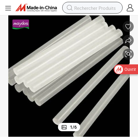
Ouvrir
1
/
6