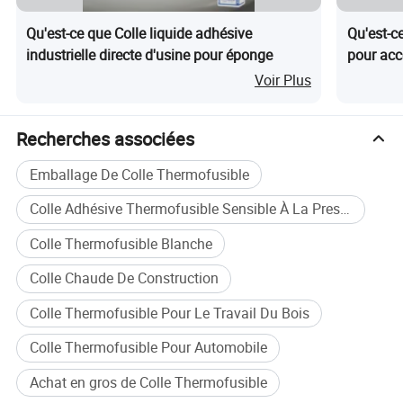
Fonctionnalités
Qu'est-ce que Colle liquide adhésive
Qu'est-ce
industrielle directe d'usine pour éponge
pour acc
Utilisation :
Voir Plus
La colle thermofusible Maydos est solvant,
thermoplastique et 100% solide dans la pièce
Recherches associées
Température.par le processus de
Emballage De Colle Thermofusible
refroidissement simple il atteint l'état
Colle Adhésive Thermofusible Sensible À La Pression
solide,comme par rapport à d'autres adhésifs,
Colle Thermofusible Blanche
qui atteignent les mêmes résultats par le
Colle Chaude De Construction
Processus d'évaporation ou d'élimination des
Colle Thermofusible Pour Le Travail Du Bois
solvants. Cependant, à des températures
Colle Thermofusible Pour Automobile
élevées, ils deviennent Une faible viscosité
Achat en gros de Colle Thermofusible
avec d'excellentes propriétés adhésives. Le