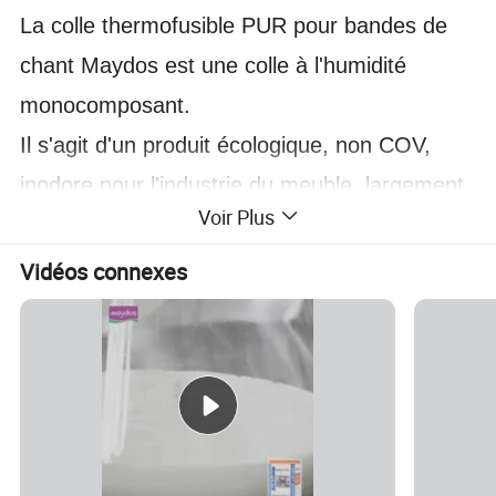
La colle thermofusible PUR pour bandes de
chant Maydos est une colle à l'humidité
monocomposant.
Il s'agit d'un produit écologique, non COV,
inodore pour l'industrie du meuble, largement
Voir Plus
utilisé pour le panneau de densité, le bois
massif, la plaque en aluminium, le composé
Vidéos connexes
d'étanchéité de bord de panneau en PVC,
adapté pour coller différents types de
matériaux, tels que le bois, la plaque en
papier, le PVC, l'ABS, etc