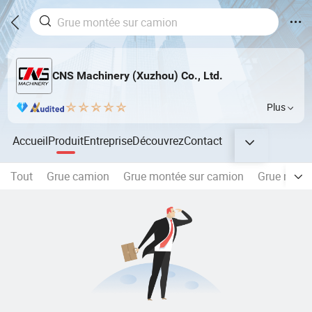
CNS Machinery (Xuzhou) Co., Ltd.
Plus
Accueil
Produit
Entreprise
Découvrez
Contact
Tout
Grue camion
Grue montée sur camion
Grue mari