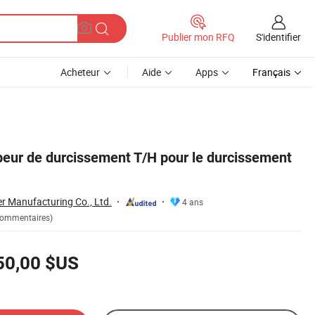
S'identifier
Publier mon RFQ
Acheteur
Aide
Apps
Français
peur de durcissement T/H pour le durcissement
r Manufacturing Co., Ltd.
4 ans
Commentaires)
50,00 $US