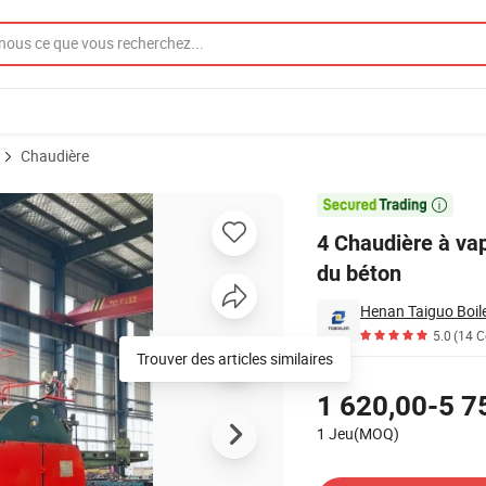
Chaudière
 le durcissement du béton

4 Chaudière à va
du béton
Henan Taiguo Boile
5.0
(14 
Trouver des articles similaires
Tarifs
1 620,00-5 7
1 Jeu(MOQ)
Contacter le Fournisseur