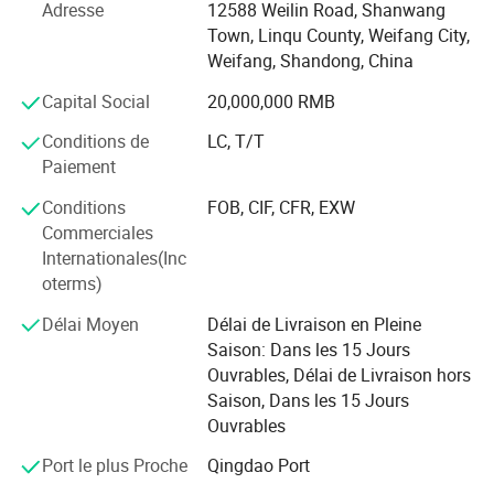
produits avec une compétitivité de base. Adhérer aux
Adresse
12588 Weilin Road, Shanwang
principes " honnêtes et dignes de confiance, mutuellement
Town, Linqu County, Weifang City,
bénéfiques et gagnant-gagnant "; adhérer au principe de la
Weifang, Shandong, China
qualité pour la survie, la technologie pour le
Capital Social
20,000,000 RMB
développement, le service pour la réputation. Grâce à une
technologie de pointe, à une excellente qualité de produit
Conditions de
LC, T/T
et à un service après-vente parfait, chaque produit de notre
Paiement
entreprise est vendu dans tout le pays, et les utilisateurs
sont très bien vanté et jouit d'une excellente réputation sur
Conditions
FOB, CIF, CFR, EXW
le marché. Notre entreprise a reçu les titres « High-Tech
Commerciales
Enterprise » et « The Contract and Trustworthy Enterprise
Internationales(Inc
», ainsi que « service satisfaction » et d'autres titres
oterms)
honorifiques. Nous adhérons au principe de « déni
Délai Moyen
Délai de Livraison en Pleine
constant hier, les organisations scientifiques aujourd'hui,
Saison: Dans les 15 Jours
bravement créer demain » et fabriquons toutes sortes de
Ouvrables, Délai de Livraison hors
produits pour garantir les puits de construction
Saison, Dans les 15 Jours
d'aujourd'hui, fournissant des machines de construction
Ouvrables
de meilleure qualité et des performances plus fiables pour
les unités de construction!
Port le plus Proche
Qingdao Port