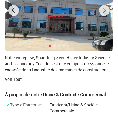
Notre entreprise, Shandong Zeyu Heavy Industry Science
and Technology Co., Ltd., est une équipe professionnelle
engagée dans l'industrie des machines de construction
depuis plus de dix ans, et est une entreprise moderne qui
Voir Tout
contient la science, l'industrie et le commerce. Notre
entreprise est toujours debout "qualité liée à la survie, la
réussite dépend des détails" comme le concept d'usines.
À propos de notre Usine & Contexte Commercial
Ces dernières années, notre entreprise, des fabricants, des
Type d'Entreprise
Fabricant/Usine & Société
universités et des instituts de conception nationaux et
Commerciale
étrangers bien connus ont développé conjointement des