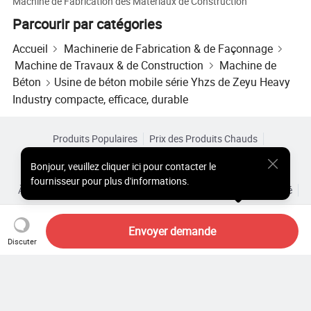
Machine de Fabrication des Matériaux de Construction
Parcourir par catégories
Accueil
Machinerie de Fabrication & de Façonnage
Machine de Travaux & de Construction
Machine de
Béton
Usine de béton mobile série Yhzs de Zeyu Heavy
Industry compacte, efficace, durable
Produits Populaires
Prix des Produits Chauds
Produits Chauds en Gros
Acheteur Vedette de
Site PC
Bonjour
,
veuillez cliquer ici pour contacter le
Aperçus
fournisseur pour plus d'informations.
À Propos de
Accord d’Utilisateur
Politique de Confidentialité
Contact
Copyright © 2026 Focus Technology Co., Ltd. All Rights Reserved
Envoyer demande
Discuter
Vous cherchez encore ? Il vous
suffit de rechercher davantage
pour trouver ce que vous voulez !