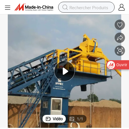
ace, durable
Usine de béton mobile série Yhzs de Zeyu Heavy Industry compacte, effic
Ouvrir
Vidéo
1
/
1