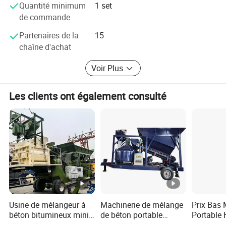
Principaux produits: Usine de groupage de béton, usine de
Quantité minimum
1 set
mélange de béton, station de mélange de sol stabilisé,
de commande
équipement de mortier sec, usine de mélange d'asphalte,
Partenaires de la
15
camion de mélangeur de béton, remorque de pompe à
chaîne d'achat
béton, Tambour électrique et matériel équipement
mécanique et électrique, tapis transporteurs et autres
Voir Plus
produits en caoutchouc, agent réducteur d'eau à haut
rendement FDN et divers additifs pour béton liquide.
Les clients ont également consulté
S'efforcer de construire les principaux produits de
compétitivité, établir une marque forte!
Commence par les besoins du client et se termine par la
satisfaction du client !
Nous nous sommes engagés dans le développement de
machines de construction, nous avons travaillé dur!
Usine de mélangeur à
Machinerie de mélange
Prix Bas 
béton bitumineux mini
de béton portable
Portable
prêt à l'emploi pour les
compacte petite 25 à
50m3 Cen