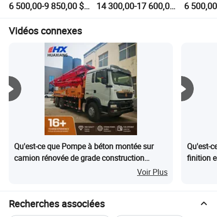
6 500,00-9 850,00 $US
14 300,00-17 600,00 $US
tâches de construction
50m3/H centrale à
Prêt à Mé
de routes rurales
béton mobile
Fondation
Yhzs25/35/50 M3/H
Fourniss
Vidéos connexes
de Cimen
Qu'est-ce que Pompe à béton montée sur
Qu'est-c
camion rénovée de grade construction
finition
Sinotruk HOWO 6X4 36m avec bras repliable
trowel h
Voir Plus
Rz
Recherches associées