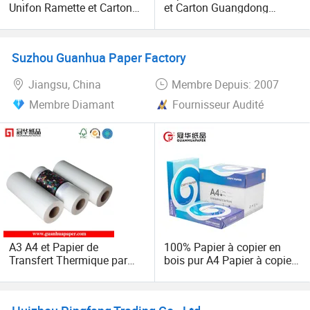
hommes et pour femmes, les meubles de maison et
Unifon Ramette et Carton
et Carton Guangdong
Pas Cher A4 Papier 75GSM
75GSM A4 Papier 80GSM
d'autres articles connexes.
Suzhou Guanhua Paper Factory
Jiangsu, China
Membre Depuis: 2007
Membre Diamant
Fournisseur Audité
A3 A4 et Papier de
100% Papier à copier en
Transfert Thermique par
bois pur A4 Papier à copier
Sublimation de Taille de
80 GSM
Rouleau