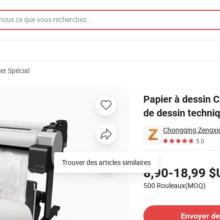
er Spécial
ch/36inch Papier de dessin technique
Papier à dessin C
de dessin techni
5.0
Tarifs
Trouver des articles similaires
8,90-18,99 $
500 Rouleaux(MOQ)
Contacter le Fournisseur
Envoyer d