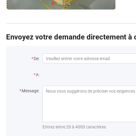
profe
extér
a une
charg
nous 
Envoyez votre demande directement à c
Dès q
Nous 
L'int
Coordonnées
Trade
*
De:
horiz
entre
Destinataire
*
A:
excel
long 
Message
forc
*
Message:
espér
emplo
d'abo
comp
maiso
Entrez entre 20 à 4000 caractères.