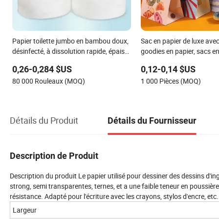
Papier toilette jumbo en bambou doux,
Sac en papier de luxe avec
désinfecté, à dissolution rapide, épais
goodies en papier, sacs en
2-3 pli, jetable, en plastique recyclé 3ply
carrés
0,26-0,284 $US
0,12-0,14 $US
petit rouleau papier
80 000 Rouleaux (MOQ)
1 000 Pièces (MOQ)
Détails du Produit
Détails du Fournisseur
Description de Produit
Description du produit Le papier utilisé pour dessiner des dessins d'in
strong, semi transparentes, ternes, et a une faible teneur en poussières.
résistance. Adapté pour l'écriture avec les crayons, stylos d'encre, etc
Largeur