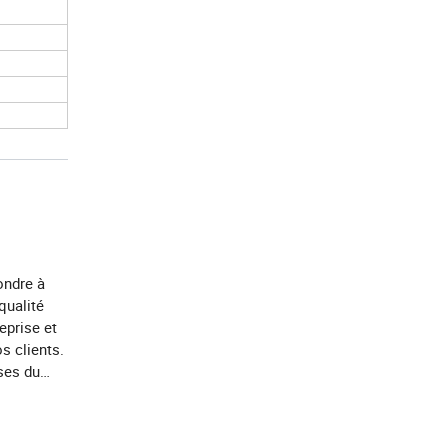
ondre à
qualité
reprise et
s clients.
ses du
a
orce