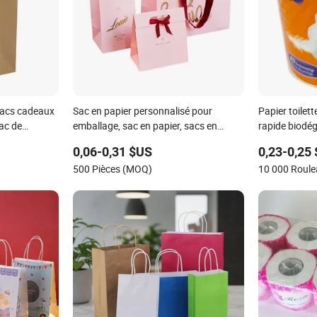
sacs cadeaux
Sac en papier personnalisé pour
Papier toilet
sac de
emballage, sac en papier, sacs en
rapide biodég
ac en papier
papier, sac cadeau en papier
vierge
0,06-0,31 $US
0,23-0,25
500 Pièces (MOQ)
10 000 Roul