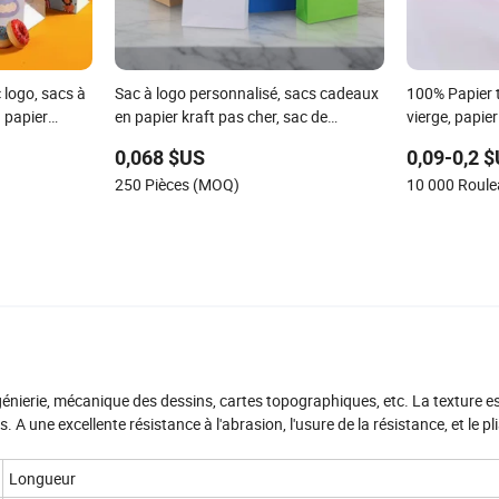
 logo, sacs à
Sac à logo personnalisé, sacs cadeaux
100% Papier t
 papier
en papier kraft pas cher, sac de
vierge, papie
shopping, sac de mariage, sac en
0,068 $US
0,09-0,2 
papier kraft
250 Pièces (MOQ)
10 000 Roul
génierie, mécanique des dessins, cartes topographiques, etc. La texture es
 A une excellente résistance à l'abrasion, l'usure de la résistance, et le pl
.
Longueur