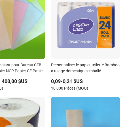
opiant pour Bureau CFB
Personnaliser le papier toilette Bamboo
ier NCR Papier CF Papier
à usage domestique emballé
individuellement Papier à toliet en
1 400,00 $US
0,09-0,21 $US
rouleau papier papier toilette
Q)
10 000 Pièces (MOQ)