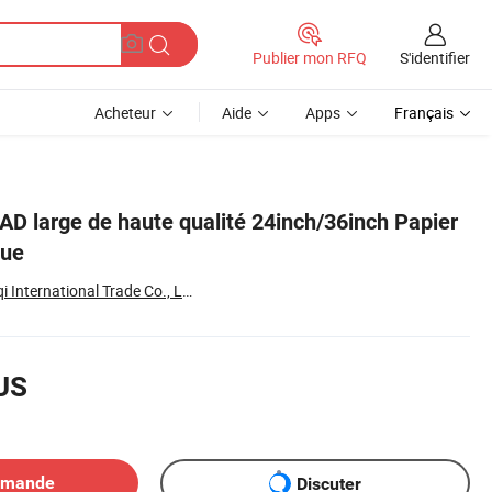
S'identifier
Publier mon RFQ
Acheteur
Aide
Apps
Français
AD large de haute qualité 24inch/36inch Papier
que
Chongqing Zengxiqi International Trade Co., Ltd.
US
emande
Discuter