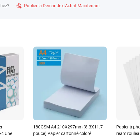
chez?
Publier la Demande d'Achat Maintenant

er
180GSM A4 210X297mm (8.3X11.7
Papier à ph
 A4 Une
pouce) Papier cartonné coloré
ream roule
multifonctionnel en rouleau
impression