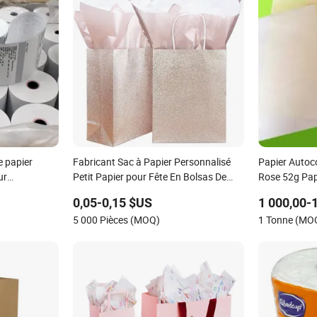
 papier
Fabricant Sac à Papier Personnalisé
Papier Autoc
ur
Petit Papier pour Fête En Bolsas De
Rose 52g Pap
te
Papel Marron Kraft Merci Sacs
CB
0,05-0,15 $US
1 000,00-
Cadeaux de Mariage avec Paillettes
5 000 Pièces (MOQ)
1 Tonne (MO
Brillantes