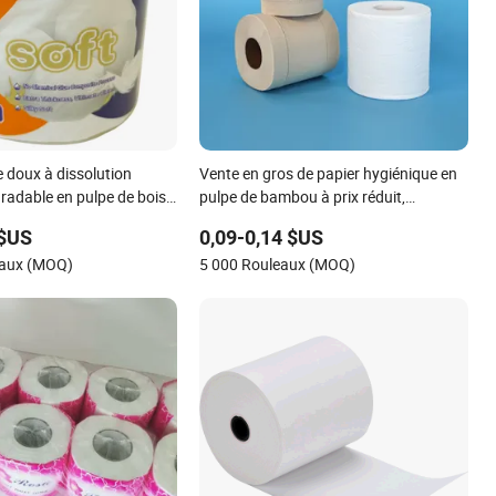
te doux à dissolution
Vente en gros de papier hygiénique en
radable en pulpe de bois
pulpe de bambou à prix réduit,
écologique, naturel et sans arbre,
 $US
0,09-0,14 $US
papier toilette en bambou
eaux (MOQ)
5 000 Rouleaux (MOQ)