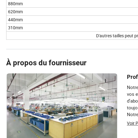
880mm
620mm
440mm
310mm
D'autres tailles peut 
À propos du fournisseur
Prof
Notre
vos e
d'abo
toujo
Notre
monde
Voir 
tenda
irrés