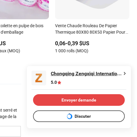
oilette en pulpe de bois
Vente Chaude Rouleau De Papier
r d'emballage
Thermique 80X80 80X50 Papier Pour
Enregistreurs De Caisse Rouleaux
$US
0,06-0,39 $US
Thermiques
eaux (MOQ)
1 000 rolls (MOQ)
Chongqing Zengxiqi International Trade Co., Ltd.
5.0
Envoyer demande
t serré et
iage de la
Discuter