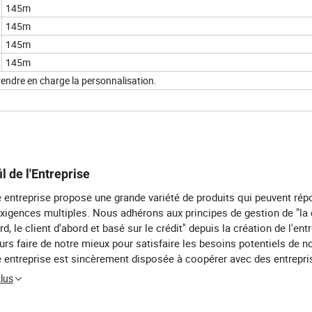
145m
145m
145m
145m
prendre en charge la personnalisation.
il de l'Entreprise
 entreprise propose une grande variété de produits qui peuvent rép
xigences multiples. Nous adhérons aux principes de gestion de "la 
rd, le client d'abord et basé sur le crédit" depuis la création de l'ent
urs faire de notre mieux pour satisfaire les besoins potentiels de no
 entreprise est sincèrement disposée à coopérer avec des entrepri
 entier afin de réaliser une situation gagnant-gagnant depuis que l
Plus
nce de la mondialisation économique s'est développée avec une f
istible. Zeng xiqi International Trade Co., Ltd. Est une entreprise