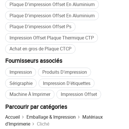
Plaque D'impression Offset En Aluminium
Taille de la plaque : selon les exigences du client, peut
être découpé dans d'autres spécifications, largeur max.
Plaque D'impression Offset En Aluminium
Jusqu'à 1 500 mm
Plaque D'impression Offset Ps
Traitement de plaque : grain multicouches
Impression Offset Plaque Thermique CTP
électrochimique, film d'oxydation onodique, traitement
hydrophile de haute qualité par scellage chimique.
Achat en gros de Plaque CTCP
Sensibilité du spectromètre : 830 mm
Fournisseurs associés
Perte énergie requise : 110-130mj/cm ²
Résolution : 1-99%(200lpi),240lpi/10Ufm
Impression
Produits D'impression
Longueur de la course : 100000 (sans cuisson) 300000
Sérigraphie
Impression D'étiquettes
(cuit)
Machine À Imprimer
Impression Offset
Couleur de revêtement : bleu
Environnement de travail : salle lumineuse
Parcourir par catégories
Accueil
Emballage & Impression
Matériaux
d'Imprimerie
Cliché