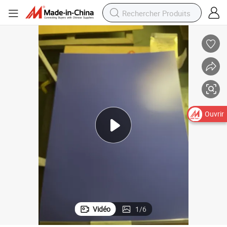
Ouvrir
Vidéo
1
/
6