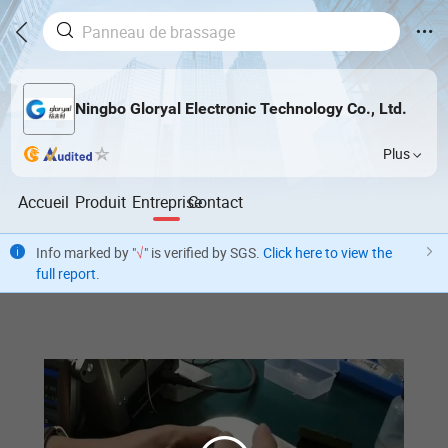
Ningbo Gloryal Electronic Technology Co., Ltd.
Plus
Accueil
Produit
Entreprise
Contact
Info marked by "
√
" is verified by SGS.
Click here to view the
full report
.