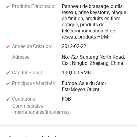
Produits Principaux:
Panneau de brassage, outils
été exportés dans plus de 30 pays. Nous avons maintenant
réseau, prise keystone, plaque
également mis sur pied une série de départements de
de finition, produits en fibre
recherche et développement et tous les types d'ateliers de
optique, produits de
télécommunication et de
production. Le développement des OEM et des nouveaux
réseau, produits HDMI
outils est également Bienvenue. Nous adhérons au principe
Année de Création:
2012-02-22
de « la qualité d'abord, la livraison en temps opportun, la
qualité élevée et le service réfléchi », ont la confiance pour
Adresse:
No. 727 Suntang North Road,
satisfaire chaque client.
Cixi, Ningbo, Zhejiang, China
Capital Social:
100,000 RMB
Il est situé dans la ville de Cixi Ningbo, à 50 km du port de
Principaux Marchés:
Europe, Asie du Sud-
Ningbo, et à 2 heures de Shanghai. Bienvenue à des amis à
Est/Moyen-Orient
la maison et à l'étranger pour visiter notre usine.
Conditions
FOB
Commerciales
Bienvenue à coopérer avec nous sincèrement!
Internationales(Incoterms):