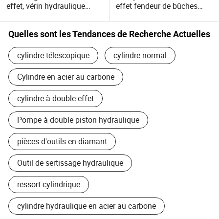
effet, vérin hydraulique
effet fendeur de bûches
Europe, Amérique du Nord, Amérique du Sud, Afrique du
télescopique multi-étages
vérin télescopique à
Sud... etc
pour chariot élévateur
direction hydraulique
chariot élévateur cylindre
Quelles sont les Tendances de Recherche Actuelles
hydraulique
Avec un contrôle de qualité strict avant expédition pendant
cylindre télescopique
cylindre normal
la production, nous fournissons des produits de qualité
geat et prix compétitif.
Cylindre en acier au carbone
Nous savons ce que le client attend. La qualité à elle seule
cylindre à double effet
n'est pas le seul critère, la flexibilité et le service
transforment également un fournisseur en partenaire.
Pompe à double piston hydraulique
pièces d'outils en diamant
Outil de sertissage hydraulique
ressort cylindrique
cylindre hydraulique en acier au carbone