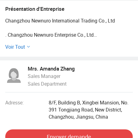
tubes rectifiés, composants
Présentation d'Entreprise
pneumatiques
Changzhou Newnuro International Trading Co., Ltd
. Changzhou Newnuro Enterprise Co., Ltd
Voir Tout
. Début du service commercial à partir de 2002 et
fabrication en 2006, Changzhou Newnuro est un
fournisseur de pièces pour l'application de vérins
Mrs. Amanda Zhang
hydrauliques et pneumatiques. En plus des 3000 pièces
Sales Manager
standard, nous proposons également à nos clients des
Sales Department
articles ou des assemblages sur mesure pour des
applications spéciales. Les principaux produits sont :
Adresse:
8/F, Building B, Xingbei Mansion, No.
--- montage du vérin hydraulique et des composants
391 Tongjiang Road, New District,
Changzhou, Jiangsu, China
--- accessoires du vérin pneumatique
--- extrémités de tige ( rotules )
Envoyer demande