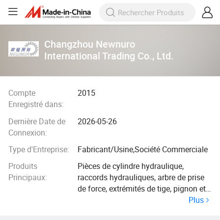
Changzhou Newnuro
International Trading Co., Ltd.
Compte
2015
Enregistré dans:
Dernière Date de
2026-05-26
Connexion:
Type d'Entreprise:
Fabricant/Usine,Société Commerciale
Produits
Pièces de cylindre hydraulique,
Principaux:
raccords hydrauliques, arbre de prise
de force, extrémités de tige, pignon et
Plus
boîte de vitesses, roulement sphérique,
cylindre hydraulique, lame de ferme,