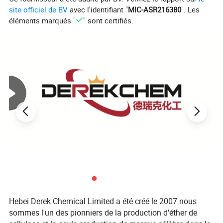
Solubilité
Double eau
site officiel de BV
avec l'identifiant "
MIC-ASR216380
". Les
Viscosité
45000 cps
éléments marqués "
" sont certifiés.
PH (solution à 2 %)
Neutre
Teneur en humidité (%)
≤5.0
Pourquoi nous choisir
Aujourd'hui, pour faire face aux défis les plus graves du marché, le
client a besoin d'un service complet pour améliorer l'efficacité des
achats et atteindre un contrôle optimal des coûts dans l'ensemble
du processus.
Nous pouvons vous offrir
1) divers modèles qui peuvent rapidement répondre aux besoins
Hebei Derek Chemical Limited a été créé le 2007 nous
du client;
sommes l'un des pionniers de la production d'éther de
2) production et emballage personnalisés comme spécification