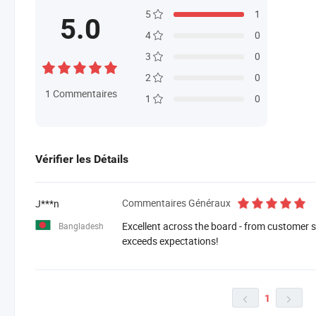
5
1
5.0
4
0
3
0
2
0
1
Commentaires
1
0
Vérifier les Détails
Commentaires Généraux
J***n
Excellent across the board - from customer se
Bangladesh
exceeds expectations!
1

