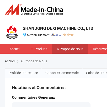
SHANDONG DEXI MACHINE CO., LTD
Membre Diamant
Accueil
Produits
A Propos de Nous
Découvre
Accueil
A Propos de Nous
Profil de l'Entreprise
Capacité Commerciale
Salon de l'Ent
Notations et Commentaires
Commentaires Généraux