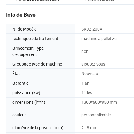
Info de Base
N° de Modèle.
SKJ2-200A
techniques de traitement
machine à pelletizer
Grincement Type
non
d'équipement
Groupage type de machine
ajoutez-vous
État
Nouveau
Garantie
1 an
puissance (kw)
11 kw
dimensions (l*l*h)
1300*500*850 mm
couleur
personnalisable
diamètre de la pastille (mm)
2 - 8 mm