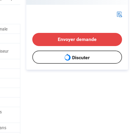
male
Envoyer demande
iseur
Discuter
s
 ans