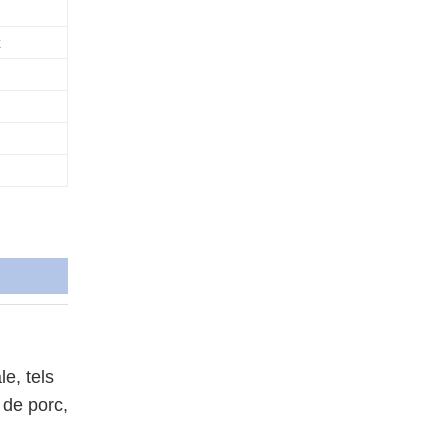
z
le, tels
n de porc,