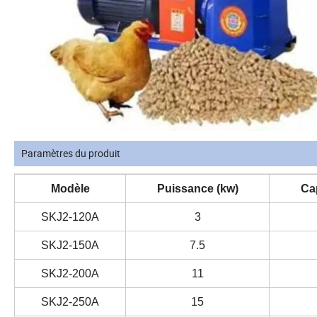
Paramètres du produit
Modèle
Puissance (kw)
Cap
SKJ2-120A
3
SKJ2-150A
7.5
SKJ2-200A
11
SKJ2-250A
15