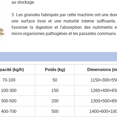
au stockage.
3. Les granules fabriqués par cette machine ont une dure
une surface lisse et une maturité interne suffisante,
favoriser la digestion et l'absorption des nutriments e
micro-organismes pathogènes et les parasites communs.
acité (kg/h)
Poids (kg)
Dimensions (
70-100
50
1150×300×55
100-300
150
1260×400×65
300-500
200
1300×500×85
400-700
500
1400×600×10