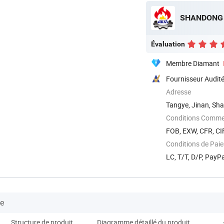
SHANDONG D
Évaluation
Membre Diamant
Fournisseur Audit
Adresse
Tangye, Jinan, Sh
Conditions Commer
FOB, EXW, CFR, CIF
Conditions de Pai
LC, T/T, D/P, PayP
se
Structure de produit
Diagramme détaillé du produit
Entr