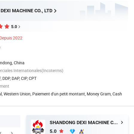
EXI MACHINE CO., LTD
5.0
Depuis 2022
é
andong, China
ciales Internationales(Incoterms)
, DDP, DAP, CIP, CPT
ement
al, Western Union, Paiement d'un petit montant, Money Gram, Cash
SHANDONG DEXI MACHINE CO., LTD
5.0
etien avec le client
Emballage et expédition
Profil de l