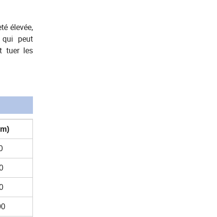
té élevée,
 qui peut
t tuer les
mm)
0
0
0
00