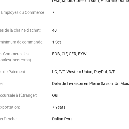
l'Est(Japon/Corée du Sud), Australie, Dome
'Employés du Commerce
7
es de la chaîne d'achat:
40
 minimum de commande:
1 Set
ns Commerciales
FOB, CIF, CFR, EXW
onales(Incoterms):
s de Paiement:
LC, T/T, Western Union, PayPal, D/P
en:
Délai de Livraison en Pleine Saison: Un Mois
cursale à l'Étranger:
Oui
xportation:
7 Years
lus Proche:
Dalian Port