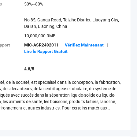
es
50%~80%
No 85, Ganqu Road, Taizihe District, Liaoyang City,
Dalian, Liaoning, China
10,000,000 RMB
pport
MIC-ASR2492011
Vérifiez Maintenant
|
Lire le Rapport Gratuit
4.8/5
été, de la société, est spécialisé dans la conception, la fabrication,
s, des décanteurs, de la centrifugeuse tubulaire, du système de
iqués avec succès dans la séparation liquide-solide ou liquide-
 les aliments de santé, les boissons, produits laitiers, lanoline,
environnement et autres industries. Pour certains matériaux
tes particules solides et de faible contenu grâce à l'extraction, la
n équipement de séparation idéal. Nous avons obtenu la
nos séparateurs d'huile minérale utilisés dans les rivières
ation CCS, et les produits utilisés dans les bateaux de pêche ont