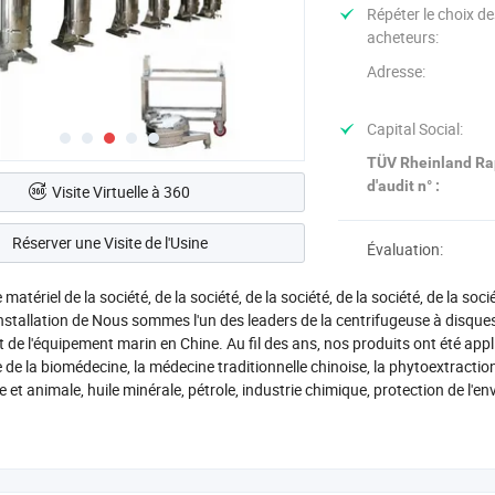
Répéter le choix d
acheteurs:
Adresse:
Capital Social:
TÜV Rheinland Ra
d'audit n° :
Visite Virtuelle à 360
Réserver une Visite de l'Usine
Évaluation:
matériel de la société, de la société, de la société, de la société, de la soci
l'installation de Nous sommes l'un des leaders de la centrifugeuse à disque
t de l'équipement marin en Chine. Au fil des ans, nos produits ont été appl
e de la biomédecine, la médecine traditionnelle chinoise, la phytoextraction,
e et animale, huile minérale, pétrole, industrie chimique, protection de l'
e faible différence de gravité spécifique de phase liquide et solide, de peti
n et la clarification par centrifugeuse, notre société peut vous fournir u
 ISO9000 du système qualité décernée par la China Classification Society ; 
les navires offshore et les navires de mer ont obtenu le certificat d'approb