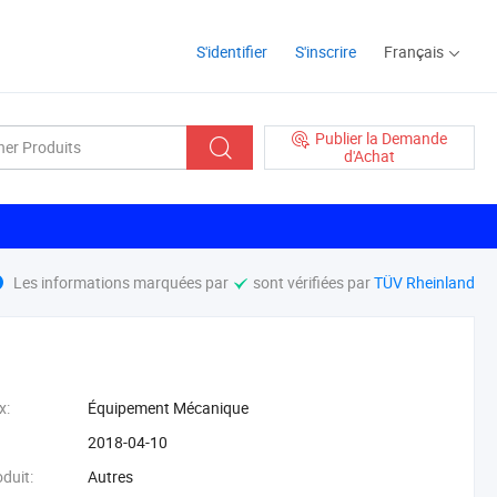
S'identifier
S'inscrire
Français
Publier la Demande
d'Achat
Les informations marquées par
sont vérifiées par
TÜV Rheinland
x:
‪Équipement Mécanique‬
:
2018-04-10
oduit:
Autres