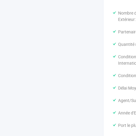
Nombre d
Extérieur:
Partenair
Quantité
Conditio
Internati
Condition
Délai Moy
Agent/Suc
Année d'E
Port le p