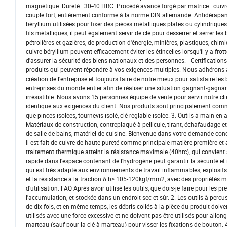
magnétique. Dureté : 30-40 HRC. Procédé avancé forgé par matrice : cuivre-
couple fort, entièrement conforme à la norme DIN allemande. Antidérapant,
béryllium utilisées pour fixer des pièces métalliques plates ou cylindrique
fils métalliques, il peut également servir de clé pour desserrer et serrer le
pétrolières et gazières, de production d'énergie, minières, plastiques, chimi
cuivre-béryllium peuvent efficacement éviter les étincelles lorsqu'il y a frot
d'assurer la sécurité des biens nationaux et des personnes. Certifications
produits qui peuvent répondre à vos exigences multiples. Nous adhérons aux 
création de l'entreprise et toujours faire de notre mieux pour satisfaire l
entreprises du monde entier afin de réaliser une situation gagnant-gagna
irrésistible. Nous avons 15 personnes équipe de vente pour servir notre cl
identique aux exigences du client. Nos produits sont principalement comme ci-
que pinces isolées, tournevis isolé, clé réglable isolée. 3. Outils à main en 
Matériaux de construction, contreplaqué à pellicule, tirant, échafaudage et 
de salle de bains, matériel de cuisine. Bienvenue dans votre demande conc
Il est fait de cuivre de haute pureté comme principale matière première et a
traitement thermique atteint la résistance maximale (40hrc), qui convient 
rapide dans l'espace contenant de l'hydrogène peut garantir la sécurité et i
qui est très adapté aux environnements de travail inflammables, explosifs,
et la résistance à la traction δ b> 105-120kgf/mm2, avec des propriétés 
d'utilisation. FAQ Après avoir utilisé les outils, que dois-je faire pour les p
l'accumulation, et stockée dans un endroit sec et sûr. 2. Les outils à percu
de dix fois, et en même temps, les débris collés à la pièce du produit doiven
utilisés avec une force excessive et ne doivent pas être utilisés pour allonge
marteau (sauf pour la clé à marteau) pour visser les fixations de bouton. 4