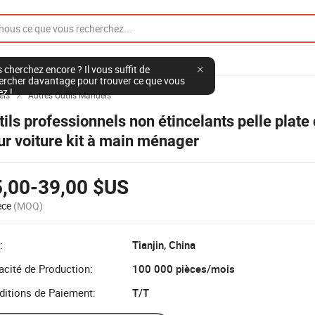
 cherchez encore ? Il vous suffit de
ercher davantage pour trouver ce que vous
ez !
els
Autres Outils Manuels

tils professionnels non étincelants pelle plate
ur voiture kit à main ménager
5,00-39,00 $US
èce
(MOQ)
:
Tianjin, China
cité de Production:
100 000 pièces/mois
ditions de Paiement:
T/T