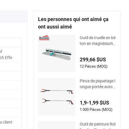
Les personnes qui ont aimé ça
ont aussi aimé
Outil de truelle en bé
ton en magnésium,
flotteur à béton ave
of
c balai
ch Effe
299,66 $US
12 Pièces (MOQ)
Pince de piquetage l
ongue portée autoc
ollant pour les perso
nnes handicapées
1,9-1,99 $US
1 000 Pièces (MOQ)
u client
Outil de peinture Rol