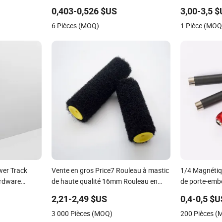
bascule
0,403-0,526 $US
3,00-3,5 
6 Pièces (MOQ)
1 Pièce (MOQ
wer Track
Vente en gros Price7 Rouleau à mastic
1/4 Magnéti
ardware
de haute qualité 16mm Rouleau en
de porte-emb
nylon
libération ra
2,21-2,49 $US
0,4-0,5 $
3 000 Pièces (MOQ)
200 Pièces 