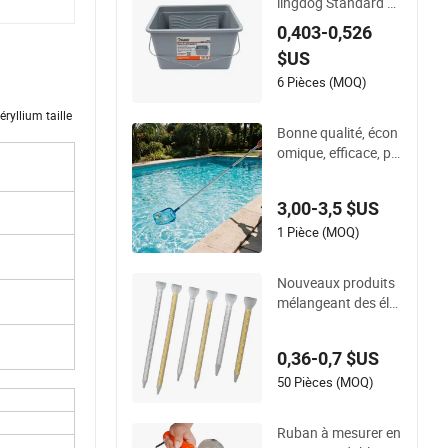
lingdog Standard 2
0124 Seau de peint
0,403-0,526
ure 25cm
$US
6 Pièces (MOQ)
ryllium taille
Bonne qualité, écon
omique, efficace, poi
gnée extensible ave
c verrou à bascule
3,00-3,5 $US
1 Pièce (MOQ)
Nouveaux produits
mélangeant des élé
ments mélangeur st
atique en plastique j
0,36-0,7 $US
etable
50 Pièces (MOQ)
Ruban à mesurer en