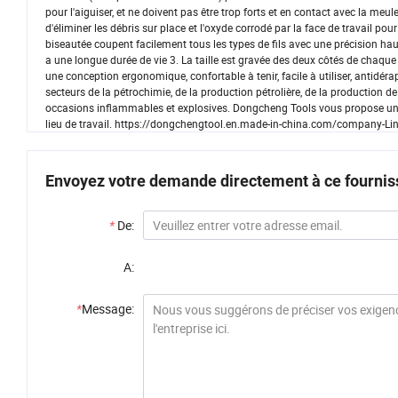
pour l'aiguiser, et ne doivent pas être trop forts et en contact avec la me
d'éliminer les débris sur place et l'oxyde corrodé par la face de travail pou
biseautée coupent facilement tous les types de fils avec une précision h
a une longue durée de vie 3. La taille est gravée des deux côtés de chaque o
une conception ergonomique, confortable à tenir, facile à utiliser, antidérapa
secteurs de la pétrochimie, de la production pétrolière, de la production de 
occasions inflammables et explosives. Dongcheng Tools vous propose une va
lieu de travail. https://dongchengtool.en.made-in-china.com/company-
Envoyez votre demande directement à ce fournis
*
De:
A:
*
Message: