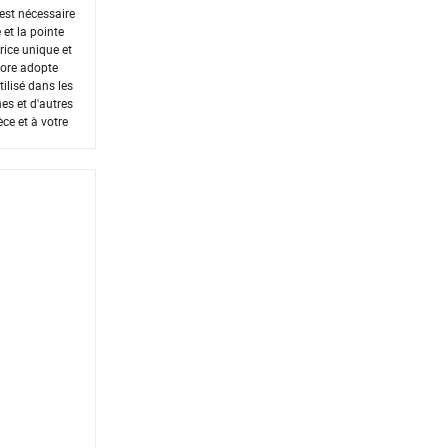
 est nécessaire
 et la pointe
rice unique et
olore adopte
tilisé dans les
nes et d'autres
ce et à votre