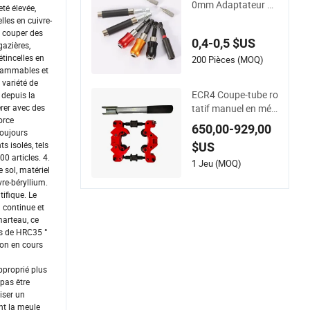
0mm Adaptateur de
té élevée,
porte-embouts de t
les en cuivre-
ournevis à libération
t couper des
0,4-0,5 $US
rapide pour vis hexa
gazières,
étincelles en
gonales
200 Pièces (MOQ)
nflammables et
 variété de
ECR4 Coupe-tube ro
 depuis la
tatif manuel en mét
érer avec des
orce
al, coupe-tube profe
650,00-929,00
toujours
ssionnel industriel e
s isolés, tels
$US
n acier au carbone p
00 articles. 4.
our tuyaux en acier i
1 Jeu (MOQ)
 sol, matériel
noxydable 60-125
re-béryllium.
mm
tifique. Le
 continue et
marteau, ce
us de HRC35 °
ion en cours
approprié plus
 pas être
liser un
nt la meule