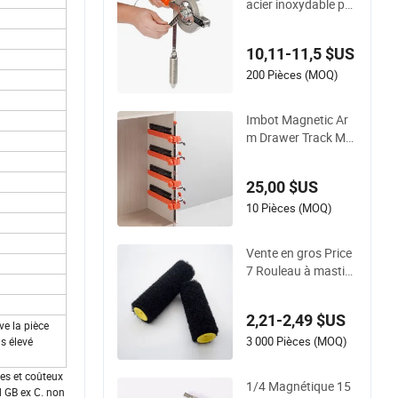
acier inoxydable po
ur le jaugeage d&#3
9;huile 20m 30m
10,11-11,5 $US
200 Pièces (MOQ)
Imbot Magnetic Ar
m Drawer Track Mo
unting Aid Cabinet
Hardware Woodwor
25,00 $US
king
10 Pièces (MOQ)
Vente en gros Price
7 Rouleau à mastic
de haute qualité 16
mm Rouleau en nylo
2,21-2,49 $US
n
ve la pièce
3 000 Pièces (MOQ)
us élevé
res et coûteux
1/4 Magnétique 15
d GB ex C. non