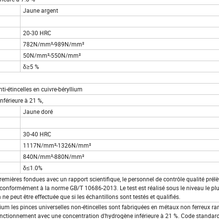
Jaune argent
20-30 HRC
782N/mm²-989N/mm²
50N/mm²-550N/mm²
δ≥5 %
nti-étincelles en cuivre-béryllium
nférieure à 21 %,
Jaune doré
30-40 HRC
1117N/mm²-1326N/mm²
840N/mm²-880N/mm²
δ≤1.0%
emières fondues avec un rapport scientifique, le personnel de contrôle qualité prélè
on conformément à la norme GB/T 10686-2013. Le test est réalisé sous le niveau le pl
ne peut être effectuée que si les échantillons sont testés et qualifiés.
ium les pinces universelles non-étincelles sont fabriquées en métaux non ferreux ra
fonctionnement avec une concentration d'hydrogène inférieure à 21 %. Code standar