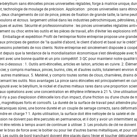
béryllium sans étincelles pinces universelles réglables, forge à matrice unique, dure
 technologie de moulage de précision. Application : pinces universelles sans étincel
s, deux changements de col de pince, pièces de fixation de grande taille, la lame peu
s boulons et écrous. largement utilisé dans les industries pétrochimiques, pétrolières, 
ques et autres. Sécurité et professionnalisme : les pinces universelles réglables anti-
tement ou choc entre les outils et les pièces de travail, afin d'éviter les explosions i
 Emballage et expédition Profil de l'entreprise Notre entreprise propose une grande
principes de gestion de "la qualité d'abord, le client d'abord et basé sur le crédit"
es besoins potentiels de nos clients. Notre entreprise est sincèrement disposée à coop
nt depuis que la tendance de la mondialisation économique s'est développée avec f
ient avec une bonne qualité et un prix compétitif. 3 QC pour maintenir notre qualité 
dessous : 1. Outils anti-étincelles, articles en laiton, articles en cuivre. 2. Élément
acier, y compris marteaux, pinces, burins, clés, et d'autres outils, totalement environ 4
autres matériaux. 5. Matériel, y compris toutes sortes de clous, charnières, drains de
ernant les outils. Nos avantages La pince sans étincelles est principalement en cuiv
jouté avec le béryllium, le nickel et d'autres métaux rares dans une proportion scien
aux opérations avec une concentration en éthylène inférieure à 21 %. Une utilisation
l n'y a pas d'explosion d'étincelle lors d'un impact, d'une friction ou d'une chute de 
 magnétiques forts et corrosifs. La dureté de la surface de travail peut atteindre pl
mécaniques sûres, une bonne dureté et un couple de serrage corrects, sans déformat
rendre en charge ? 1. Après utilisation, la surface doit être nettoyée de la saleté et de
ssion ne doivent pas être percutés en permanence, et il doit y avoir un intermittent 
t être retirés à temps avant de continuer à utiliser. 3. Les produits de clé ne doivent
r le bras de force avec le boîtier ou pour lier d'autres barres métalliques, et pour uti
. Les outils de bord tranchant doivent être placés dans l'évier et toucher délicateme