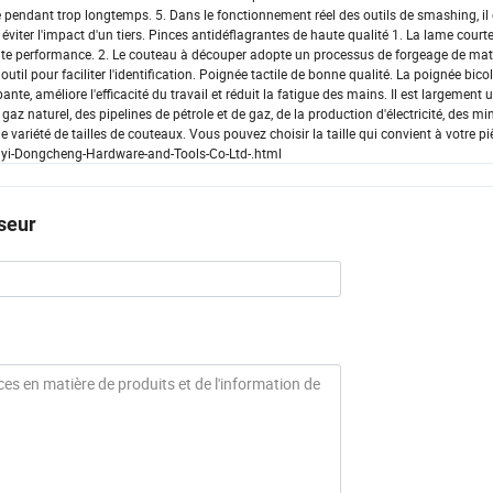
ule pendant trop longtemps. 5. Dans le fonctionnement réel des outils de smashing, il
r éviter l'impact d'un tiers. Pinces antidéflagrantes de haute qualité 1. La lame courte
aute performance. 2. Le couteau à découper adopte un processus de forgeage de mat
util pour faciliter l'identification. Poignée tactile de bonne qualité. La poignée bic
nte, améliore l'efficacité du travail et réduit la fatigue des mains. Il est largement u
gaz naturel, des pipelines de pétrole et de gaz, de la production d'électricité, des mi
riété de tailles de couteaux. Vous pouvez choisir la taille qui convient à votre piè
Linyi-Dongcheng-Hardware-and-Tools-Co-Ltd-.html
seur