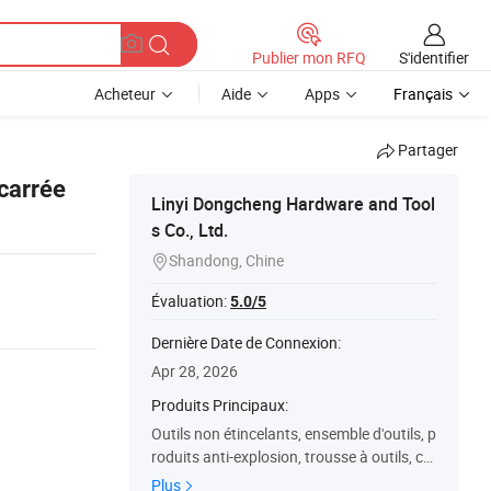
S'identifier
Publier mon RFQ
Acheteur
Aide
Apps
Français
Partager
 carrée
Linyi Dongcheng Hardware and Tool
s Co., Ltd.
Shandong, Chine

Évaluation:
5.0/5
Dernière Date de Connexion:
Apr 28, 2026
Produits Principaux:
Outils non étincelants, ensemble d'outils, p
roduits anti-explosion, trousse à outils, co
ntreplaqué, outil à main, produits de cuisin
Plus