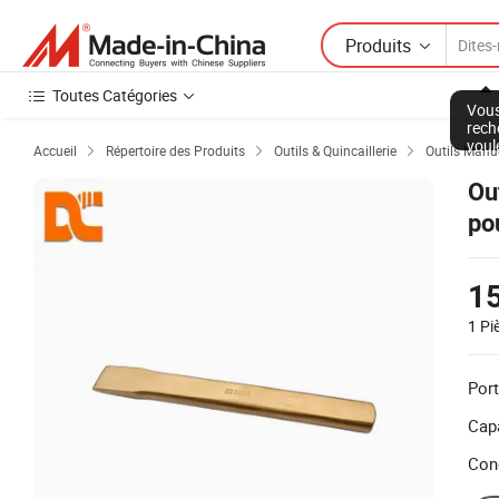
Produits
Toutes Catégories
Vous
rech
voul
Accueil
Répertoire des Produits
Outils & Quincaillerie
Outils Manu



Ou
po
1
1 Pi
Port
Capa
Con