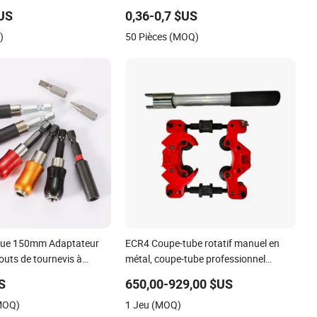
plastique jetable
$US
0,36-0,7 $US
)
50 Pièces (MOQ)
que 150mm Adaptateur
ECR4 Coupe-tube rotatif manuel en
outs de tournevis à
métal, coupe-tube professionnel
pide pour vis hexagonales
industriel en acier au carbone pour
US
650,00-929,00 $US
tuyaux en acier inoxydable 60-125 mm
(MOQ)
1 Jeu (MOQ)