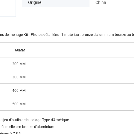
Origine
China
mains de ménage Kit Photos détaillées 1.matériau : bronze d'aluminium bronze au bé
160MM
200 MM
300 MM
400 MM
500 MM
eurs jeu d'outils de bricolage Type d'Amérique
i-étincelles en bronze d'aluminium
rieure à 7.8 %