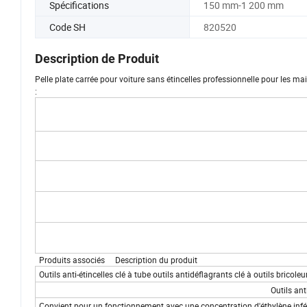
Spécifications
150 mm-1 200 mm
Code SH
820520
Description de Produit
Pelle plate carrée pour voiture sans étincelles professionnelle pour les 
:
Produits associés Description du produit
Outils anti-étincelles clé à tube outils antidéflagrants clé à outils bricol
Outils ant
Convient pour un fonctionnement avec une concentration d'éthylène infé