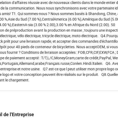
elation d'affaires réussie avec de nouveaux clients dans le monde entier 
es de la communication. Nous nous synchronisons avec votre partenaire id
mes amis! T1. Qui sommes-nous ? Nous sommes basés à Shandong, Chine, à
.00 %,Asie du Sud (7.00 %),CentralAmerica (6.00 %),Amérique du Sud (5.0
4.00 %),EasternA-sia (3.00 % 2.00),3.00 % en Afrique du Nord (2.00). 50
n de préproduction avant la production en masse ; toujours une inspecti
ectrique, vélo électrique, tricycle électrique, moto électrique. Q4.Pourq
k prêt pour une livraison rapide, et accepter des commandes d'échantill
le dépôt pour 40 pieds de conteneur de bicyclettes. Nous acceptOEM, si vous
-nous fournir ? Conditions de livraison acceptées : FOB,CFR,CIF,EXW,FCA ;
de paiement accepté : T/T,L/C,MoneyGram,carte de crédit,PayPal, We
,Portugais,Allemand,arabe,Français.russe,Coréen.Hindi.ltalien. Q6. Av
ntreprise et notre usine. Q7.est-ce que l peut utiliser mon propre logo o
logo et votre conception peuvent être réalisés sur le produit. Q8.Quelle
ant le chargement.
il de l'Entreprise