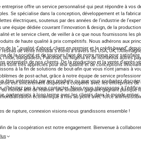
 entreprise offre un service personnalisé qui peut répondre à vos
ples. Se spécialise dans la conception, développement et la fabrica
lettes électriques, soutenus par des années de l'industrie de l'expe
 une équipe dédiée couvrant l'innovation & design, de la production
alité et le service client, de veiller à ce que nous fournissons les pl
roduits de haute qualité à prix compétitifs. Nous adhérons aux prin
on de la " qualité d'abord, client en premier et le crédit-based" depui
 réseau de vente mondial s'étend à travers les USA, UK, l'Allemagne,
ion de la société et de toujours faire de notre mieux pour satisfaire
, l'Inde, Bangladesh, Pakistan, du Nigéria et de nombreux autres pa
ns potentiels de nos clients. De la production et la vente d'après-v
its sont très appréciés pour leur qualité et de conceptions innovan
issons à la fin de solutions de bout-afin que vous n'ont jamais à vo
oblèmes de post-achat, grâce à notre équipe de service professionn
us êtes intéressés par nos produits ou que vous souhaitez discuter
prise est sincèrement disposée à coopérer avec les entreprises de 
s, n'hésitez pas à nous contacter. Nous nous réjouissons à l'édifica
 du monde afin de réaliser une situation gagnant-gagnant puisque l
ie, partenariats à long terme avec les clients dans le monde entier.
 mondialisation économique a mis au point avec force anirresistibl
es de rupture, connexion visions-nous grandissons ensemble !
in de la coopération est notre engagement. Bienvenue à collaborer
Plus