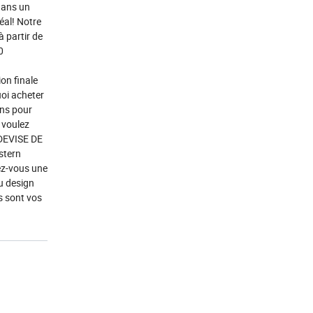
dans un
éal! Notre
 partir de
0
on finale
uoi acheter
ons pour
 voulez
 DEVISE DE
stern
ez-vous une
u design
s sont vos