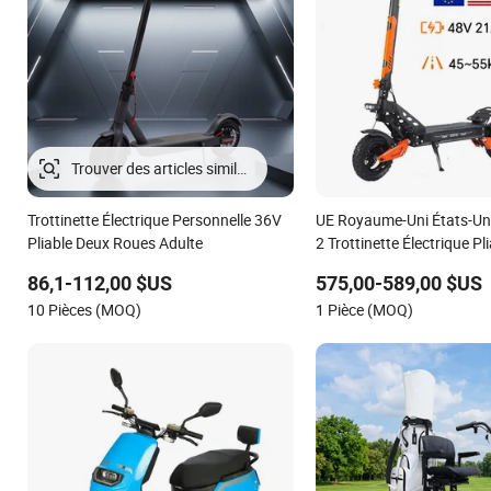
Trouver des articles similaires
Trottinette Électrique Personnelle 36V
UE Royaume-Uni États-Uni
Pliable Deux Roues Adulte
2 Trottinette Électrique Pl
48V21ah 1200W Moteur 
86,1-112,00 $US
575,00-589,00 $US
Trottinette Ébike Tout Ter
10 Pièces (MOQ)
1 Pièce (MOQ)
Scooter de Mobilité Pliable
Escooter pour Adultes