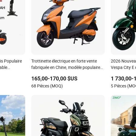
s Populaire
Trottinette électrique en forte vente
2026 Nouveau
iable
fabriquée en Chine, modèle populaire
Vespa City E
10"
de haute qualité et prix CKD moins cher
Deux 2 Roues
165,00-170,00 $US
1 730,00-
rain Pas Cher
Grande Vite
68 Pièces (MOQ)
5 Pièces (MO
 Prix
Adulte Class
Électrique