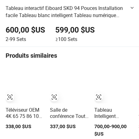
Tableau interactif Eiboard SKD 94 Pouces Installation
facile Tableau blanc intelligent Tableau numérique
Électrotique Éducation Bureau Réunion Logiciel
600,00 $US
599,00 $US
2-99
Sets
≥100
Sets
Produits similaires
Téléviseur OEM
Salle de
Tableau
4K 65 75 86 100
conférence Tout
Intelligent
110 pouces pour
en Un 65 75 86
Interactif Miboard
338,00 $US
337,00 $US
700,00-900,00
salle de classe
100 Pouces
Ifp86 Tableau
$US
Affichage Ecran
Tableau
Numérique pour