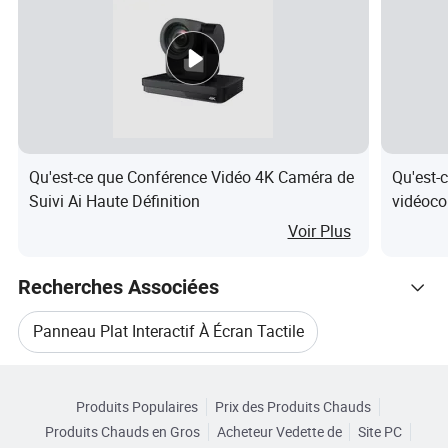
aux besoins d'accès de plusieurs personnes dans la
conférence.
La méthode d'installation est similaire à celle d'un
téléviseur LCD ordinaire, qui peut être fixé au mur et peut
être associé à un trépied mobile, généralement adapté à
Qu'est-ce que Conférence Vidéo 4K Caméra de
Qu'est-
une variété de salles de conférence.
Suivi Ai Haute Définition
vidéoco
9316h
Voir Plus
Emballage et livraison
Dimension du produit
Recherches Associées
Panneau Plat Interactif À Écran Tactile
N° de modèle
FC-77EB
FC-94EB
Parcourir par Catégories
Tableau Blanc Interactif De Bureau
Taille
77 pouces
94 pouces
Produits Populaires
Prix des Produits Chauds
1890*787*120m
Produits Chauds en Gros
Acheteur Vedette de
Site PC
Tableau Blanc Interactif Pour L'école
Dimensions
2219*919*120mm