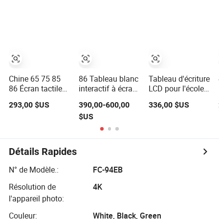
plat interactif
d'enseignement
l'Enseignement
écriture
Écran tactile
en Classe Prix de
numérique LCD
Téléviseur
Tableau
Tableau blanc
intelligent Écran
Intelligent en
écran tactile
LCD numérique
Gros
Tableau
Tableau blanc
intelligent pour
interactif
l'enseignement et
Affichage à
Chine 65 75 85
86 Tableau blanc
Tableau d'écriture
les réunions
panneau plat
86 Écran tactile
interactif à écran
LCD pour l'école,
pour réunion
interactif de
tactile Inch Smart
tableau
293,00 $US
390,00-600,00
336,00 $US
tableaux blancs
pour
d'enseignement
$US
Écran de
vidéoconférence
en classe, écran
présentation
projecteur
tactile, affichage
Enseignement
interactif à
scolaire Tableaux
panneau plat,
Détails Rapides
intelligents Ai
tableau blanc
Salle de classe
numérique,
N° de Modèle.:
FC-94EB
Tableau blanc
tableau intelligent
intelligent
pour l'école et le
Résolution de
4K
bureau
l'appareil photo:
Couleur:
White, Black, Green