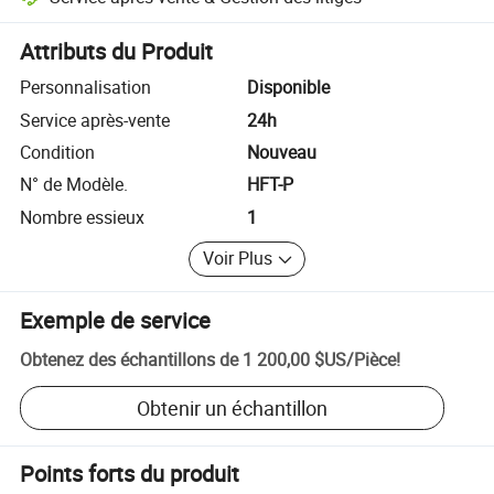
Résolution des litiges assistée par la plateforme, y compris les rembo
Attributs du Produit
Personnalisation
Disponible
Service après-vente
24h
Condition
Nouveau
N° de Modèle.
HFT-P
Nombre essieux
1
Voir Plus
Exemple de service
Obtenez des échantillons de
1 200,00 $US
/
Pièce
!
Obtenir un échantillon
Points forts du produit