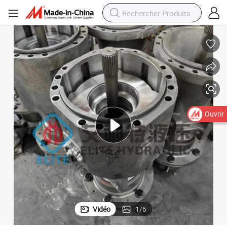
Axes Planétaires Rigid Dana 212.770 002 Pièces de Rechange
Ouvrir
Vidéo
1
/
6