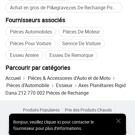
Achat en gros de Pi&egrave;ces De Rechange Pour Essieux
Fournisseurs associés
Pièces Automobiles
Pièces De Moteur
Pièces Pour Voiture
Service De Voiture
Essieu Arrière
Essieu De Remorque
Parcourir par catégories
Accueil
Pièces & Accessoires d'Auto et de Moto
Pièces d'Automobile
Essieux
Axes Planétaires Rigid
Dana 212.770 002 Pièces de Rechange
Nos avantages
Produits Populaires
Prix des Produits Chauds
Produits Chauds en Gros
Acheteur Vedette de
Site PC
Bonjour
,
veuillez cliquer ici pour contacter le
Aperçus
fournisseur pour plus d'informations.
1
Adoption d'une structure de réduction à deux étages, d'une force motrice importante et d'une excellente capacité de passage
À Propos de
Accord d’Utilisateur
Politique de Confidentialité
2
Les moulages de clés sont faits de fonte QT600-10 haute résistance