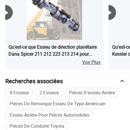
plus de 20 ans d'expérience dans la conception et la
fabrication de transmissions, Elite vous fournira des
boîtes de vitesses personnalisées, , des entraînements de
pompe, des freins et des solutions d'essieux pour toute
application spécifique.
Qu'est-ce que Essieu de direction planétaire
Qu'est-c
Dana Spicer 211 212 223 213 214 pour
Kessler 
chariots télescopiques
Voir Plus
Recherches associées
4 Essieux
2 Essieux
Pièces D'essieu Arrière
Pièces De Remorque Essieu De Type Américain
Essieu Arrière Pour Pièces Automobiles
Pièces De Conduite Toyota