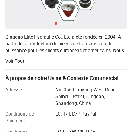
Qingdao Elite Hydraulic Co., Ltd a été fondée en 2004. À
partir de la production de pièces de transmission de
puissance pour les clients européens et américains. Nous
avons évolué pour devenir un fabricant de transmissions
Voir Tout
établi. Solution de produit pour les groupes propulseurs
modernes de conception mécanique, hydrostatique ou
électrique.
À propos de notre Usine & Contexte Commercial
Nous fabriquons et fournissons des entraînements de
Adresse
No. 366 Liaoyang West Road,
déplacement, des entraînements de rotation, des
Shibei District, Qingdao,
entraînements de treuil, des entraînements de fraise, des
Shandong, China
entraînements de mélangeur de transport de haute qualité,
Conditions de
LC, T/T, D/P, PayPal
entraînements de mélangeur à double arbre,
Paiement
entraînements de pompe, frein à disques multiples, essieu,
boîte de vitesses à axe de machine-outils et systèmes de
Conditions
FOB, EXW, CIF, DDP