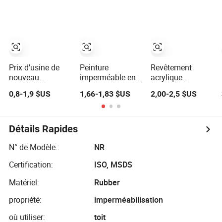
murs extérieurs
pour salle de bain
écologique
de salle de bain,
répondant aux
revêtement
normes de
étanche en
construction
polyurée
durable
Prix d'usine de
Peinture
Revêtement
nouveau
imperméable en
acrylique
matériau
caoutchouc
imperméable à
0,8-1,9 $US
1,66-1,83 $US
2,00-2,5 $US
excellente
liquide pour
haute adhérence
résistance à la
toiture rouge en
pour projets
corrosion
céramique, papier
extérieurs en
revêtement
acrylique,
béton et toiture
Détails Rapides
imperméable à
durable, rouleau
métallique
l'eau à base
N° de Modèle.:
NR
d'huile de
Certification:
ISO, MSDS
polyuréthane
Matériel:
Rubber
propriété:
imperméabilisation
où utiliser:
toit