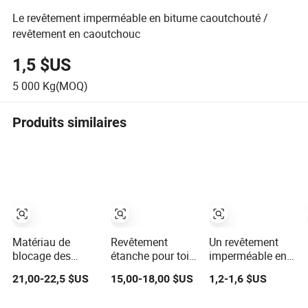
Le revêtement imperméable en bitume caoutchouté /
revêtement en caoutchouc
1,5 $US
5 000
Kg(MOQ)
Produits similaires
Matériau de
Revêtement
Un revêtement
blocage des
étanche pour toit
imperméable en
fissures
avec 4h
PU à un
21,00-22,5 $US
15,00-18,00 $US
1,2-1,6 $US
transparent et
caractéristique de
composant,
étanche pour
séchage rapide
formule