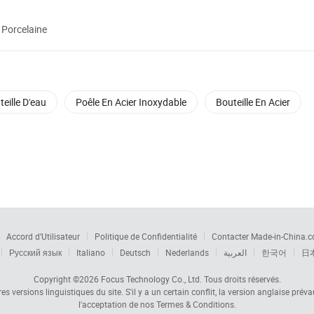
 Porcelaine
eille D'eau
Poêle En Acier Inoxydable
Bouteille En Acier
Accord d’Utilisateur
Politique de Confidentialité
Contacter Made-in-China.
Русский язык
Italiano
Deutsch
Nederlands
العربية
한국어
日
Copyright ©2026
Focus Technology Co., Ltd.
Tous droits réservés.
s versions linguistiques du site. S'il y a un certain conflit, la version anglaise prév
l'acceptation de nos Termes & Conditions.