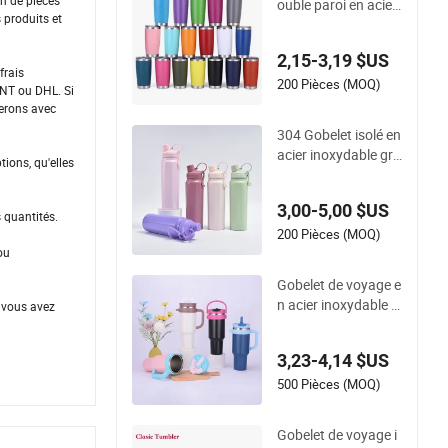
n de pièces
ouble paroi en acier
 produits et
inoxydable 20 oz av
ec revêtement en po
2,15-3,19 $US
udre vendeurs
frais
200 Pièces (MOQ)
TNT ou DHL. Si
ierons avec
304 Gobelet isolé en
acier inoxydable gra
tions, qu'elles
nde capacité à main
pour les activités de
3,00-5,00 $US
plein air
 quantités.
200 Pièces (MOQ)
ou
Gobelet de voyage e
n acier inoxydable à
 vous avez
deux poignées, gob
elet minimaliste, go
3,23-4,14 $US
belet isotherme, éta
nche
500 Pièces (MOQ)
Gobelet de voyage i