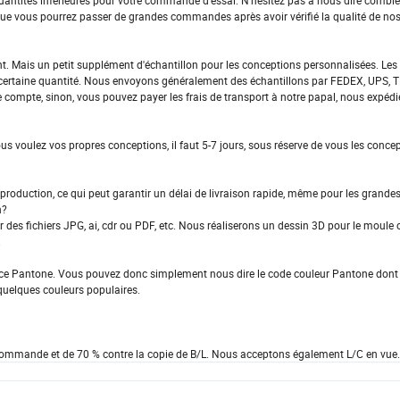
ntités inférieures pour votre commande d'essai. N'hésitez pas à nous dire combie
ue vous pourrez passer de grandes commandes après avoir vérifié la qualité de nos
t. Mais un petit supplément d'échantillon pour les conceptions personnalisées. Les 
certaine quantité. Nous envoyons généralement des échantillons par FEDEX, UPS, 
 compte, sinon, vous pouvez payer les frais de transport à notre papal, nous expéd
vous voulez vos propres conceptions, il faut 5-7 jours, sous réserve de vous les concep
oduction, ce qui peut garantir un délai de livraison rapide, même pour les grandes
n?
des fichiers JPG, ai, cdr ou PDF, etc. Nous réaliserons un dessin 3D pour le moule 
.
nce Pantone. Vous pouvez donc simplement nous dire le code couleur Pantone dont
quelques couleurs populaires.
 commande et de 70 % contre la copie de B/L. Nous acceptons également L/C en vue.