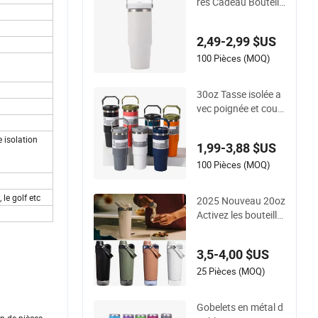
res Cadeau Bouteill
e d&#39;Eau Isolée
Réutilisable à Doubl
2,49-2,99 $US
e Paroi 304 Flacon e
n Acier Inoxydable a
100 Pièces (MOQ)
vec Couvercle à Paill
e
30oz Tasse isolée a
vec poignée et couv
ercle à paille flip, tas
se étanche
e isolation
1,99-3,88 $US
100 Pièces (MOQ)
 le golf etc
2025 Nouveau 20oz
Activez les bouteille
s de shaker en acier
inoxydable isolées e
3,5-4,00 $US
t étanches avec ran
gement de base
25 Pièces (MOQ)
Gobelets en métal d