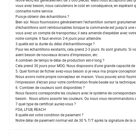
Notre MOQ est généralement de 3 000 pièces. Mais nous acceptons des qua
vous avez besoin, nous calculerons le coût en conséquence, en espérant q
connaître notre service.
Puis-je obtenir des échantillons ?
Bien sûr. Nous fournissons généralement l'échantillon sortant gratuitemen
d'échantillons sont remboursables lorsque la commande est jusqu'à une 
vous avez un compte de transporteur, il sera amende d'expédier avec votre
notre compte. Il faut environ 2-4 jours pour atteindre.
3.quelle est la durée du délai d'échantillonnage ?
Pour les échantillons existants, cela prend 2-3 jours. Ils sont gratuits. Si 
aient besoin de nouveaux écrans d'impression, etc
4.combien de temps le délai de production est-il long ?
Cela prend 30 jours pour MOQ. Nous disposons d'une grande capacité de pr
5. Quel format de fichier avez-vous besoin si je veux ma propre conceptio
Nous avons notre propre concepteur en maison. Vous pouvez ainsi fournir 
l'impression d'écran pour votre confirmation finale basée sur la technique
6. Combien de couleurs sont disponibles ?
Nous faisons correspondre les couleurs avec le système de corresponda
besoin . Nous allons assortir les couleurs. Ou nous vous recommandons 
7.quel type de certificat auriez-vous ?
FDA, LFGB, REACH
8.quelle est votre condition de paiement ?
Notre délai de paiement normal est de 30 % T/T après la signature de la