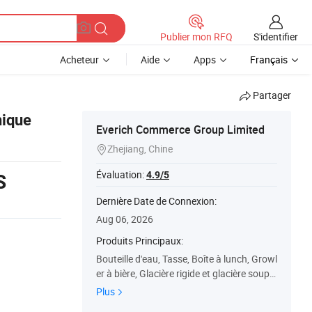
S'identifier
Publier mon RFQ
Acheteur
Aide
Apps
Français
Partager
nique
Everich Commerce Group Limited
Zhejiang, Chine

Évaluation:
4.9/5
S
Dernière Date de Connexion:
Aug 06, 2026
Produits Principaux:
Bouteille d'eau, Tasse, Boîte à lunch, Growl
er à bière, Glacière rigide et glacière soupl
e, Tasse à café et pot, Série pour animaux,
Plus
Série pour enfants, Bouteille shaker