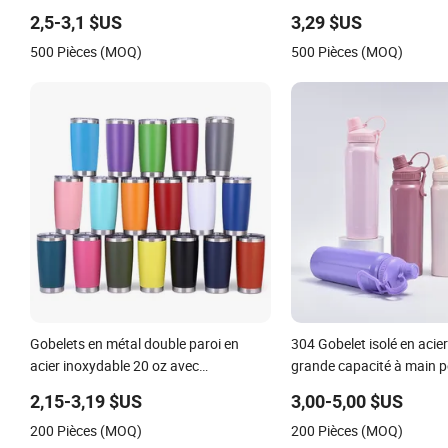
couche 40oz pour voiture avec paille
avec paille
2,5-3,1 $US
3,29 $US
500 Pièces (MOQ)
500 Pièces (MOQ)
Gobelets en métal double paroi en
304 Gobelet isolé en acie
acier inoxydable 20 oz avec
grande capacité à main p
revêtement en poudre vendeurs
activités de plein air
2,15-3,19 $US
3,00-5,00 $US
200 Pièces (MOQ)
200 Pièces (MOQ)