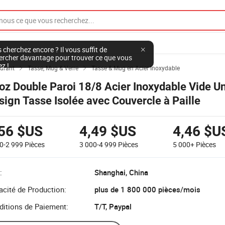
 cherchez encore ? Il vous suffit de
ercher davantage pour trouver ce que vous
ez !
ourant
Tasse, Mug & Verre
Tasse & Mug en Acier Inoxydable


oz Double Paroi 18/8 Acier Inoxydable Vide U
sign Tasse Isolée avec Couvercle à Paille
,56 $US
4,49 $US
4,46 $U
0-2 999
Pièces
3 000-4 999
Pièces
5 000+
Pièces
:
Shanghai, China
cité de Production:
plus de 1 800 000 pièces/mois
ditions de Paiement:
T/T, Paypal