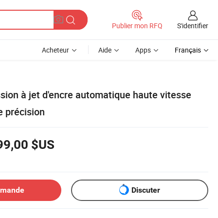
S'identifier
Publier mon RFQ
Acheteur
Aide
Apps
Français
ion à jet d'encre automatique haute vitesse
 précision
99,00 $US
emande
Discuter