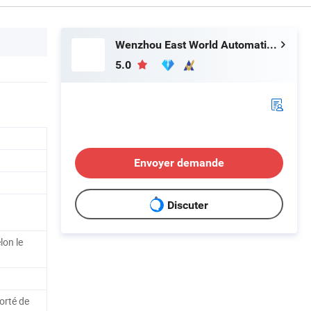
Wenzhou East World Automation Equipment Co., Ltd.
5.0
Envoyer demande
Discuter
lon le
orté de