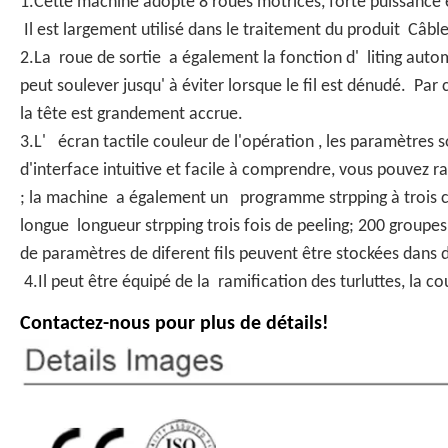
1.Cette machine adopte 8 roues motrices, forte puissance 
Il est largement utilisé dans le traitement du produit Câble
2.La roue de sortie a également la fonction d' liting aut
peut soulever jusqu' à éviter lorsque le fil est dénudé. P
la tête est grandement accrue.
3.L' écran tactile couleur de l'opération , les paramètres 
d'interface intuitive et facile à comprendre, vous pouvez 
; la machine a également un programme strpping à trois cou
longue longueur strpping trois fois de peeling; 200 group
de paramètres de diferent fils peuvent être stockées dan
4.Il peut être équipé de la ramification des turluttes, la co
Contactez-nous pour plus de détails!