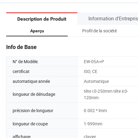
Information d'Entrepri
Description de Produit
Profil de la société
Aperçu
Info de Base
N° de Modèle.
EW-05A+P
certificat
ISO, CE
automatique année
Automatique
tête i:0-250mm tête ii:0-
longueur de dénudage
120mm
précision de longueur
0.002 * lmm
longueur de coupe
1-999mm
affichage
clavier