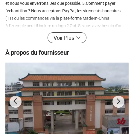
et nous vous enverrons Dès que possible. 5.Comment payer
l'échantillon ? Nous acceptons PayPal, les virements bancaires
(TT) ou les commandes via la plate-forme Made-in-China.
6.l'exemple peut-il inclure un logo ? Oui. Si vous avez besoin d'un
logo, veuillez nous faire connaître la technique requise (par
Voir Plus
exemple, sérigraphie, broderie, transfert de chaleur, etc.). 7.quel
tissu et quelle couleur l'échantillon utilisera-t-il ? Nous ferons de
À propos du fournisseur
notre mieux pour trouver le tissu et la couleur que vous demandez.
Si aucune correspondance exacte n'est disponible, nous utiliserons
les matériaux standard pour votre confirmation. 8.quel est votre
processus de contrôle de la qualité ? Chaque lot est soumis à une
inspection minutieuse avant l'emballage. Nous pouvons également
vous aider à organiser des inspections par des tiers si nécessaire.
9.pouvez-vous personnaliser l'emballage et les étiquettes volantes
? Oui, nous prenons en charge la personnalisation des étiquettes
volantes, des étiquettes tissées et de l'étiquetage des cartons.
10.Quelles méthodes d'expédition proposez-vous ? Nous
proposons des services de fret maritime ou d'expédition express