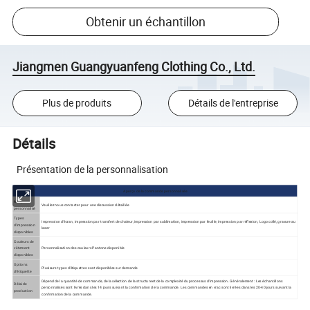
Obtenir un échantillon
Jiangmen Guangyuanfeng Clothing Co., Ltd.
Plus de produits
Détails de l'entreprise
Détails
Présentation de la personnalisation
Aperçu de la commande personnalisée
MOQ
Veuillez nous contacter pour une discussion détaillée
personnalisé
Types
Impression d'écran, impression par transfert de chaleur, impression par sublimation, impression par feuille, impression par réflexion, Logo collé, gravure au
d'impression
laser
disponibles
Couleurs de
vêtement
Personnalisation des couleurs Pantone disponible
disponibles
Options
Plusieurs types d'étiquettes sont disponibles sur demande
d'étiquette
Dépend de la quantité de commande, de la sélection de la structure et de la complexité du processus d'impression. Généralement : Les échantillons
Délai de
personnalisés sont livrés dans les 14 jours suivant la confirmation de la commande. Les commandes en vrac sont livrées dans les 20-40 jours suivant la
production
confirmation de la commande.