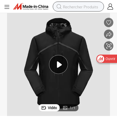
Veste de ski extérieure pour hommes, chaude, hiver, noire
Ouvrir
Vidéo
1
/
1