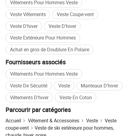
pouvons vous recommander les solutions de tissu les plus
Vêtements Pour Hommes Veste
adaptées à votre conception.
Veste Vêtements
Veste Coupe-vent
À propos de nous :
Veste D'hiver
Veste D'hiver
- notre site de fabrication s'étend sur plus de 1 700 mètres
Veste Extérieure Pour Hommes
carrés et compte 50 travailleurs qualifiés, ce qui nous
permet de gérer efficacement et précisément la production
Achat en gros de Doublure En Polaire
à moyenne et grande échelle.
Fournisseurs associés
- notre équipe R&D possède plus de 20 ans d'expérience
dans le secteur, offrant des conceptions originales et une
Vêtements Pour Hommes Veste
gamme variée de styles pour suivre l'évolution des
Veste De Sécurité
Veste
Manteaux D'hiver
tendances du marché.
Vêtements D'hiver
Veste En Coton
- nous avons également un exemple de salle d'exposition
sur place, où les clients peuvent explorer des sélections de
Parcourir par catégories
tissus, essayer des échantillons, et examiner de près
l'artisanat et la construction de vêtements.
Accueil
Vêtement & Accessoires
Veste
Veste
coupe-vent
Veste de ski extérieure pour hommes,
- nos produits reçoivent toujours des éloges pour leur
chaude, hiver, noire