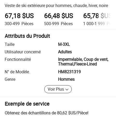
Veste de ski extérieure pour hommes, chaude, hiver, noire
67,18 $US
66,48 $US
65,78 $US
300-499
Pièces
500-999
Pièces
1 000-1 999
Pièc
Attributs du Produit
Taille
M-3XL
Utilisateur concerné
Adultes
Fonctionnalité
Imperméable, Coup de vent,
Thermal,Fleece-Lined
N° de Modèle.
HM8231319
Genre
Hommes
Voir Plus
Exemple de service
Obtenez des échantillons de
80,62 $US
/
Pièce
!