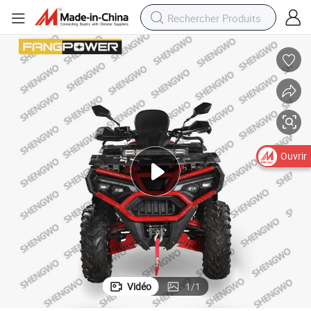
0cc Adultes 4 Roues Atvs
Quadricycle Fangpower EEC5 T3 EPS Efi Légal sur route Cuatrimotos 57
Ouvrir
Vidéo
1
/
1