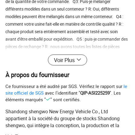
de la quantité de votre commande. Q3: Puis-je mélanger
différents modèles dans un seul conteneur ? R: Oui, différents
modèles peuvent être mélangés dans un même conteneur. Q4 :
comment votre usine fait-elle en matière de contrôle qualité ? R :
chaque produit sera entièrement assemblé et testé avec soin
avant d'être emballé pour expédition. Q5 : puis-je commander des
pièces de rechange ? R : nous avons toutes les listes de pièces
disponibles pour nos modèles.
Voir Plus
À propos du fournisseur
Ce fournisseur a été audité par SGS. Vérifiez le rapport sur
le
site officiel de SGS
avec l'identifiant "
QIP-ASI225259
". Les
éléments marqués "
" sont certifiés.
Shandong shengwo New Energy Vehicle Co., Ltd
appartient à la société du groupe de stocks Shandong
shengwo, qui intègre la conception, la production et la
vente d'une série de produits comprenant des véhicules