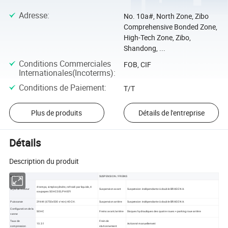
Adresse
:
No. 10a#, North Zone, Zibo
Comprehensive Bonded Zone,
High-Tech Zone, Zibo,
Shandong, ...
Conditions Commerciales
FOB, CIF
Internationales(Incoterms)
:
Conditions de Paiement
:
T/T
Plus de produits
Détails de l'entreprise
Détails
Description du produit
MOTEUR
SUSPENSION / FREINS
4 temps, simple cylindre, refroidi par liquide, 4
Style de moteur
Suspension avant
Suspension indépendante à double BRAS EN A.
soupapes SOHC DELPHI EFI
Puissance
29 kW (6750±500 r/min) 40 CH.
Suspension arrière
Suspension indépendante à double BRAS EN A.
Configuration de la
SOHC
Freins avant/arrière
Disques hydrauliques des quatre roues + parking roue arrière
vanne
Taux de
Frein de
10.3:1
Actionné manuellement
compression
stationnement