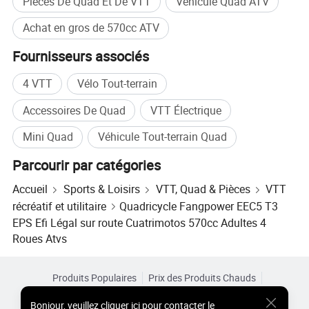
Pièces De Quad Et De VTT
Véhicule Quad ATV
Achat en gros de 570cc ATV
Fournisseurs associés
4 VTT
Vélo Tout-terrain
Accessoires De Quad
VTT Électrique
Mini Quad
Véhicule Tout-terrain Quad
Parcourir par catégories
Accueil
Sports & Loisirs
VTT, Quad & Pièces
VTT
récréatif et utilitaire
Quadricycle Fangpower EEC5 T3
EPS Efi Légal sur route Cuatrimotos 570cc Adultes 4
Roues Atvs
Produits Populaires
Prix des Produits Chauds
Produits Chauds en Gros
Acheteur Vedette de
Site PC
Bonjour
,
veuillez cliquer ici pour contacter le