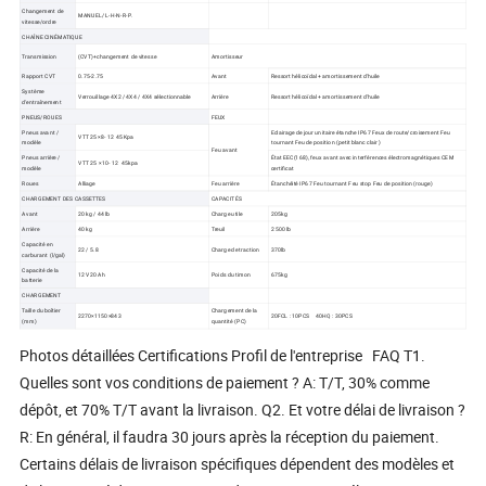
Changement de
MANUEL/ L-H-N-R-P.
vitesse/ordre
CHAÎNE CINÉMATIQUE
Transmission
(CVT)+changement de vitesse
Amortisseur
Rapport CVT
0.75-2.75
Avant
Ressort hélicoïdal + amortissement d'huile
Système
Verrouillage 4X2 / 4X4 / 4X4 sélectionnable
Arrière
Ressort hélicoïdal + amortissement d'huile
d'entraînement
PNEUS/ROUES
FEUX
Pneus avant /
Eclairage de jour unitaire étanche IP67 Feux de route/croisement Feu
VTT 25 ×8- 12 45Kpa
modèle
tournant Feu de position (petit blanc clair )
Feu avant
Pneus arrière /
État EEC(168), feux avant avec interférences électromagnétiques CEM
VTT 25 ×10- 12 45kpa
modèle
certificat
Roues
Alliage
Feu arrière
Étanchéité IP67 Feu tournant Feu stop Feu de position (rouge)
CHARGEMENT DES CASSETTES
CAPACITÉS
Avant
20 kg / 44 lb
Charge utile
205kg
Arrière
40 kg
Treuil
2 500 lb
Capacité en
22 / 5.8
Charge de traction
370lb
carburant (l/gal)
Capacité de la
12 V20 Ah
Poids du timon
675kg
batterie
CHARGEMENT
Taille du boîtier
Chargement de la
2270×1150×843
20FCL : 10PCS 40HQ : 30PCS
(mm)
quantité (PC)
Photos détaillées Certifications Profil de l'entreprise FAQ T1.
Quelles sont vos conditions de paiement ? A: T/T, 30% comme
dépôt, et 70% T/T avant la livraison. Q2. Et votre délai de livraison ?
R: En général, il faudra 30 jours après la réception du paiement.
Certains délais de livraison spécifiques dépendent des modèles et