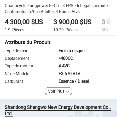
Quadricycle Fangpower EEC5 T3 EPS Efi Légal sur route
Cuatrimotos 570cc Adultes 4 Roues Atvs
4 300,00 $US
3 900,00 $US
3 80
1-9
Pièces
10-29
Pièces
30+
Piè
Attributs du Produit
Type de frein
Frein à disque
Déplacement
>400CC
Type de moteur
4 AVC
N° de Modèle.
FX 570 ATV
Carburant
Essence / Diesel
Voir Plus
Shandong Shengwo New Energy Development Co.,
Ltd.