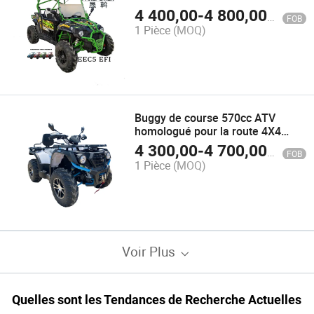
Terrain 2 Siège Côté à Côté 4X4
4 400,00
-
4 800,00
$US
FOB
4X2 400cc Buggy UTV
1 Pièce
(MOQ)
Buggy de course 570cc ATV
homologué pour la route 4X4
Buggy Quad ATV approuvé par
4 300,00
-
4 700,00
$US
FOB
l'EPA pour adultes
1 Pièce
(MOQ)
Voir Plus
Quelles sont les Tendances de Recherche Actuelles