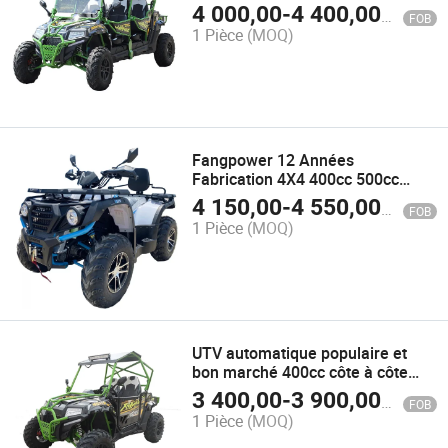
4 000,00
-
4 400,00
$US
FOB
1 Pièce
(MOQ)
Fangpower 12 Années
Fabrication 4X4 400cc 500cc
570cc 600cc 800cc Véhicules
4 150,00
-
4 550,00
$US
FOB
Tout Terrain à Quatre Roues
1 Pièce
(MOQ)
UTV automatique populaire et
bon marché 400cc côte à côte
avec EPA
3 400,00
-
3 900,00
$US
FOB
1 Pièce
(MOQ)