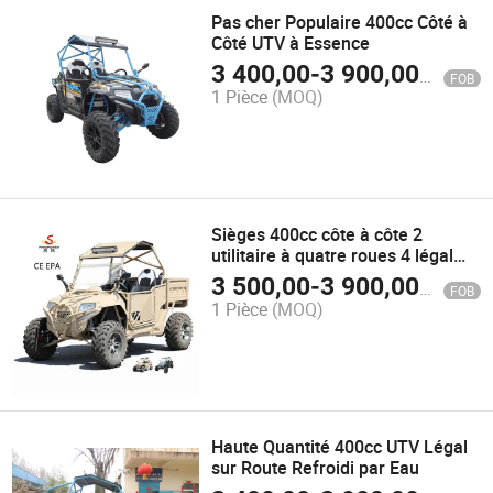
Pas cher Populaire 400cc Côté à
Côté UTV à Essence
3 400,00
-
3 900,00
$US
FOB
1 Pièce
(MOQ)
Sièges 400cc côte à côte 2
utilitaire à quatre roues 4 légal
sur route pour ferme
3 500,00
-
3 900,00
$US
FOB
1 Pièce
(MOQ)
Haute Quantité 400cc UTV Légal
sur Route Refroidi par Eau