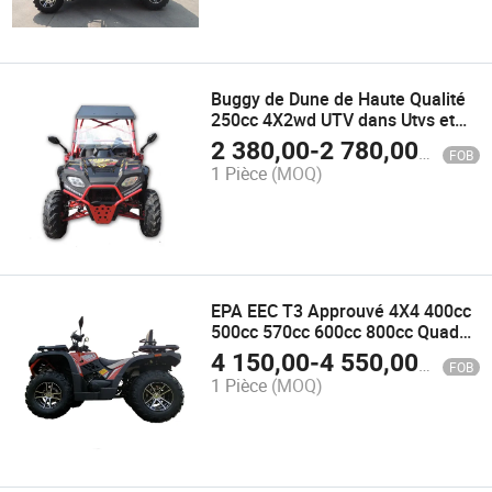
Buggy de Dune de Haute Qualité
250cc 4X2wd UTV dans Utvs et
Atvs pour Adultes
2 380,00
-
2 780,00
$US
FOB
1 Pièce
(MOQ)
EPA EEC T3 Approuvé 4X4 400cc
500cc 570cc 600cc 800cc Quad
ATV Chine 4 Véhicules à moteur
4 150,00
-
4 550,00
$US
FOB
pour adultes
1 Pièce
(MOQ)