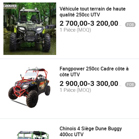
Véhicule tout terrain de haute
qualité 250cc UTV
2 700,00
-
3 200,00
$US
FOB
1 Pièce
(MOQ)
Fangpower 250cc Cadre côte à
côte UTV
2 900,00
-
3 300,00
$US
FOB
1 Pièce
(MOQ)
Chinois 4 Siège Dune Buggy
400cc UTV