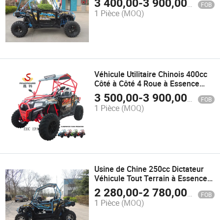
3 400,00
-
3 900,00
$US
FOB
1 Pièce
(MOQ)
Véhicule Utilitaire Chinois 400cc
Côté à Côté 4 Roue à Essence
UTV
3 500,00
-
3 900,00
$US
FOB
1 Pièce
(MOQ)
Usine de Chine 250cc Dictateur
Véhicule Tout Terrain à Essence
Légal
2 280,00
-
2 780,00
$US
FOB
1 Pièce
(MOQ)