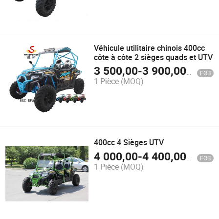
Véhicule utilitaire chinois 400cc
côte à côte 2 sièges quads et UTV
3 500,00
-
3 900,00
$US
FOB
1 Pièce
(MOQ)
400cc 4 Sièges UTV
4 000,00
-
4 400,00
$US
FOB
1 Pièce
(MOQ)