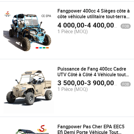
Fangpower 400cc 4 Sièges côte à
côte véhicule utilitaire tout-terrain
UTV avec EPA pour enfants et
4 000,00
-
4 400,00
$US
FOB
adultes
1 Pièce
(MOQ)
Puissance de Fang 400cc Cadre
UTV Côté à Côté 4 Véhicule tout
terrain & UTV
3 500,00
-
3 900,00
$US
FOB
1 Pièce
(MOQ)
Fangpower Pas Cher EPA EEC5
Efi Demi Porte Véhicule Tout