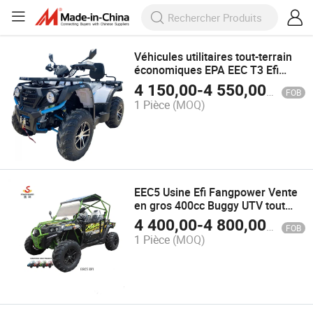
Véhicules utilitaires tout-terrain
économiques EPA EEC T3 Efi
400cc 500cc 570cc 600cc 4X4 2
4 150,00
-
4 550,00
$US
FOB
Siège ATV
1 Pièce
(MOQ)
EEC5 Usine Efi Fangpower Vente
en gros 400cc Buggy UTV tout
terrain côte à côte
4 400,00
-
4 800,00
$US
FOB
1 Pièce
(MOQ)