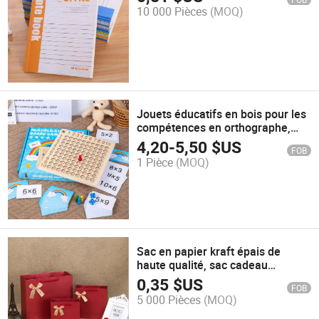
10 000 Pièces
(MOQ)
Jouets éducatifs en bois pour les
compétences en orthographe,
lettres Montessori, cartes flash
4,20
-
5,50
$US
FOB
de multiplication, jeux de société
1 Pièce
(MOQ)
Sac en papier kraft épais de
haute qualité, sac cadeau
personnalisé pour vêtements
0,35
$US
FOB
5 000 Pièces
(MOQ)