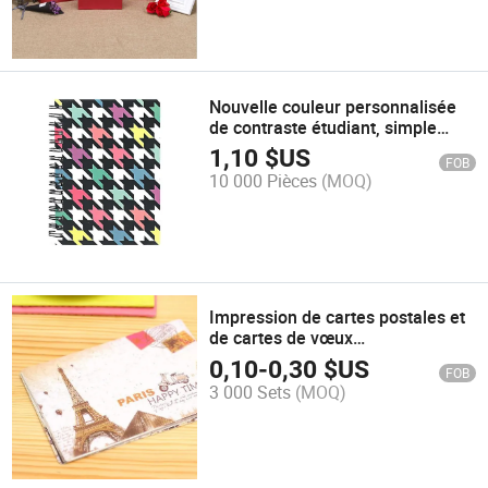
Nouvelle couleur personnalisée
de contraste étudiant, simple
rayure coréenne, assortie de
1,10
$US
FOB
couleurs, spirale personnalisée,
10 000 Pièces
(MOQ)
vente directe d'usine, vente en
gros de carnet
Impression de cartes postales et
de cartes de vœux
personnalisées en gros
0,10
-
0,30
$US
FOB
3 000 Sets
(MOQ)