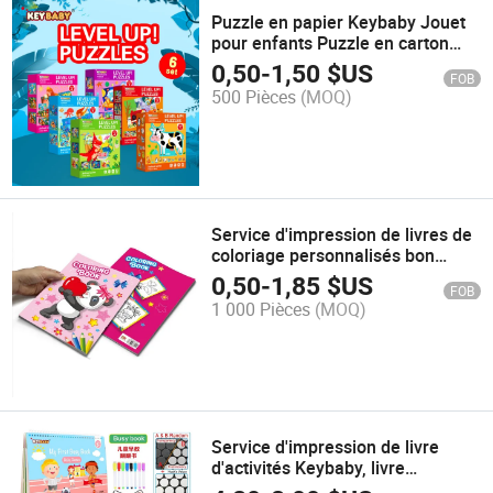
Puzzle en papier Keybaby Jouet
pour enfants Puzzle en carton
Jigsaw
0,50
-
1,50
$US
FOB
500 Pièces
(MOQ)
Service d'impression de livres de
coloriage personnalisés bon
marché pour enfants et adultes,
0,50
-
1,85
$US
FOB
livres d'activités, jouets éducatifs
1 000 Pièces
(MOQ)
Service d'impression de livre
d'activités Keybaby, livre
d'autocollants personnalisé,