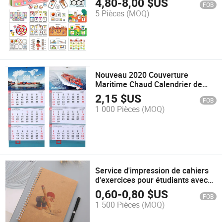
4,80
-
8,00
$US
FOB
jouets éducatifs
5 Pièces
(MOQ)
Nouveau 2020 Couverture
Maritime Chaud Calendrier de
Bureau en Or Calendrier
2,15
$US
FOB
Publicitaire Personnalisé
1 000 Pièces
(MOQ)
Calendrier de Bureau en Gros
Calendrier à Déchirer
Service d'impression de cahiers
d'exercices pour étudiants avec
couverture en kraft à production
0,60
-
0,80
$US
FOB
industrielle bon marché
1 500 Pièces
(MOQ)