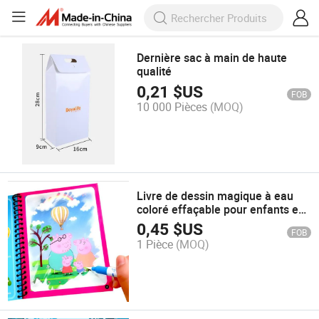
Dernière sac à main de haute
qualité
0,21
$US
FOB
10 000 Pièces
(MOQ)
Livre de dessin magique à eau
coloré effaçable pour enfants en
gros Ustom
0,45
$US
FOB
1 Pièce
(MOQ)