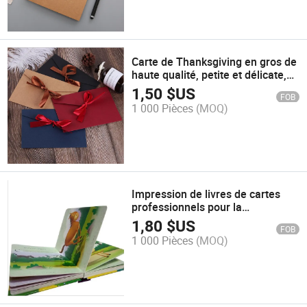
Carte de Thanksgiving en gros de
haute qualité, petite et délicate,
enveloppe en gros avec logo pour
1,50
$US
FOB
emballage
1 000 Pièces
(MOQ)
Impression de livres de cartes
professionnels pour la
production, livres de littérature
1,80
$US
FOB
pour enfants, reliure en carton
1 000 Pièces
(MOQ)