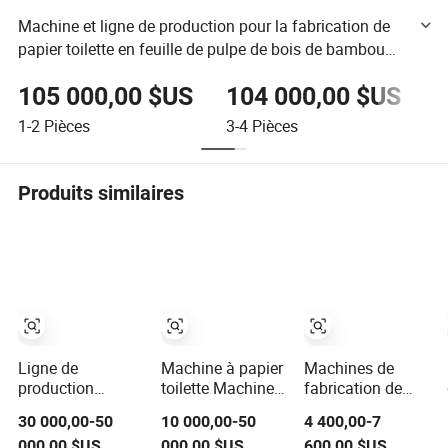
Machine et ligne de production pour la fabrication de
papier toilette en feuille de pulpe de bois de bambou
recyclé à opération facile
105 000,00 $US
104 000,00 $US
1
1-2
Pièces
3-4
Pièces
≥
Produits similaires
Ligne de
Machine à papier
Machines de
production
toilette Machine à
fabrication de
entièrement
papier tissu Petite
rouleaux de
30 000,00-50
10 000,00-50
4 400,00-7
automatique de
machine à papier
papier toilette
000,00 $US
000,00 $US
600,00 $US
machines à
toilette Machine à
entièrement