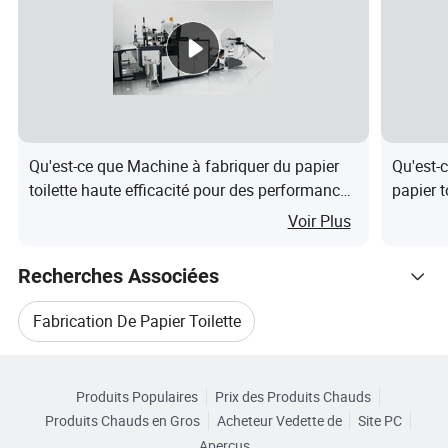
suivantes :
1. la pulpe de faire la ligne de production
2. la fabrication du papier de ligne de production
3. la transformation du papier de l'article
Écran du produit
Qu'est-ce que Machine à fabriquer du papier
Qu'est-
toilette haute efficacité pour des performances
papier 
Les machines connexes
optimales - Chine
chute d
Voir Plus
Le produit final---Jumbo Rouleaux de papier peuvent être
utilisés comme matières premières pour le traitement de
Recherches Associées
divers types de papier de soie.
Fabrication De Papier Toilette
L'emballage et expédition
Parcourir par Catégories
Prix Des Machines À Papier Toilette
Profil de la société
Produits Populaires
Prix des Produits Chauds
Produits Chauds en Gros
Acheteur Vedette de
Site PC
Machine À Papier Toilette Usagée
Henan Fuyuan Machinery Manufacturing Co., Ltd située à
Aperçus