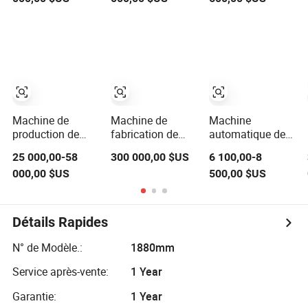
fabriquer des
papier recyclé
automatiques
rouleaux de
1092mm
Prix de la
papier toilette
Machine à papier
machine à papier
pour le produit
Machine à papier
toilette
essuie-tout
en bambou
Machine de
Machine de
Machine
production de
fabrication de
automatique de
papier toilette
papier toilette en
réenroulement de
25 000,00-58
300 000,00 $US
6 100,00-8
entièrement
forme de
rouleaux de
000,00 $US
500,00 $US
automatique, prix
croissant à
papier toilette,
de la machine à
grande vitesse
petite machine de
fabriquer des
Machine de
fabrication de
serviettes de
fabrication de
papier hygiénique
Détails Rapides
cuisine
papier tissu
N° de Modèle.:
1880mm
Service après-vente:
1 Year
Garantie:
1 Year