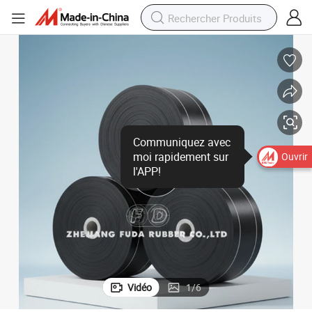
Ouvrir
Vidéo
1
/
6