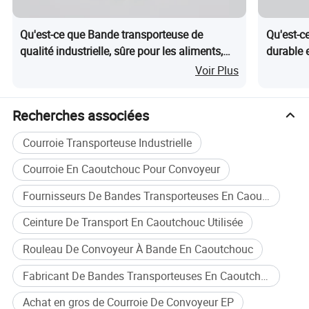
Qu'est-ce que Bande transporteuse de
Qu'est-c
qualité industrielle, sûre pour les aliments,
durable 
pour les besoins d'entreposage
matériau
Voir Plus
Recherches associées
Courroie Transporteuse Industrielle
Courroie En Caoutchouc Pour Convoyeur
Fournisseurs De Bandes Transporteuses En Caoutchouc
Ceinture De Transport En Caoutchouc Utilisée
Rouleau De Convoyeur À Bande En Caoutchouc
Fabricant De Bandes Transporteuses En Caoutchouc
Types de tapis transporteurs :
type à enroulement sur chant,
Achat en gros de Courroie De Convoyeur EP
Edge-Cut