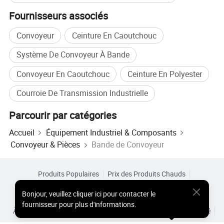
Résistance :
160N/m----3000N/mm
Fournisseurs associés
Application :
il convient pour le transport de matériaux sur une
distance moyenne, longue et lourde. En raison du module initial élevé de
Convoyeur
Ceinture En Caoutchouc
polyester, les tapis peuvent choisir un faible coefficient de sécurité rétif.
Système De Convoyeur À Bande
Convoyeur En Caoutchouc
Ceinture En Polyester
Courroie De Transmission Industrielle
Paramètres du produit
Parcourir par catégories
Accueil
Équipement Industriel & Composants
Convoyeur & Pièces
Bande de Convoyeur
Normes de qualité de couverture
Grade
Standard
Abrasion MM3
Résistance à la rupture N/MM2
Allongement à la rupture %
Produits Populaires
Prix des Produits Chauds
Produits Chauds en Gros
Acheteur Vedette de
Site PC
W
DIN22102
90
18
400
Bonjour
,
veuillez cliquer ici pour contacter le
Aperçus
X
DIN22102
120
25
450
fournisseur pour plus d'informations.
À Propos de
Accord d’Utilisateur
Politique de Confidentialité
OUI
DIN22102
150
20
450
Contact