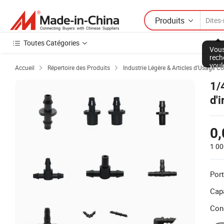
Produits
Toutes Catégories
Vous
rech
voul
Accueil
Répertoire des Produits
Industrie Légère & Articles d'Usage C


1/
d'
po
0
1 00
Port
Capa
Con