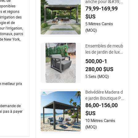
avec de
anche pour l&#39;e
isponibles
xtérieur, jardin en al
79,99-169,99
s et régions
uminium, auvent pli
$US
rrigation des
ant à toit coulissan
ogie et de
5 Mètres Carrés
t, pergola de jardin,
r l'irrigation,
(MOQ)
gazebo bioclimatiqu
ationaux, parcs
e à lames motorisée
 de New York,
s
Ensembles de meub
les de jardin de luxe
en aluminium pour e
500,00-1
xtérieur pour jardin
280,00 $US
5 Sets (MOQ)
 meilleur prix
Belvédère Madera d
e jardin Boutique Pe
rgola
86,00-156,00
us demande de
i pas à payer
$US
10 Mètres Carrés
(MOQ)