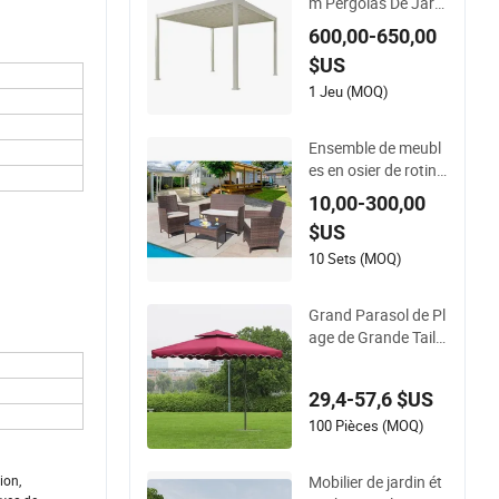
m Pergolas De Jardi
n Pour Pergola En A
600,00-650,00
luminium Manuel
$US
1 Jeu (MOQ)
Ensemble de meubl
es en osier de rotin
de patio de jardin ex
10,00-300,00
térieur de 4PCS
$US
10 Sets (MOQ)
Grand Parasol de Pl
age de Grande Taille
Parasol de Jardin
29,4-57,6 $US
100 Pièces (MOQ)
Mobilier de jardin ét
ion,