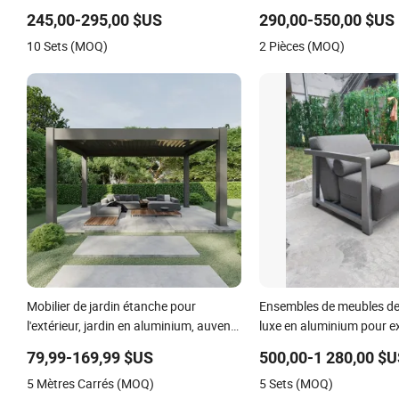
chaise
jardin
245,00-295,00 $US
290,00-550,00 $US
10 Sets (MOQ)
2 Pièces (MOQ)
Mobilier de jardin étanche pour
Ensembles de meubles de 
l'extérieur, jardin en aluminium, auvent
luxe en aluminium pour ex
pliant à toit coulissant, pergola de
jardin
79,99-169,99 $US
500,00-1 280,00 $
jardin, gazebo bioclimatique à lames
5 Mètres Carrés (MOQ)
5 Sets (MOQ)
motorisées