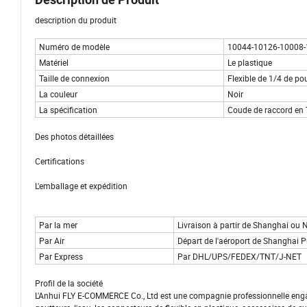
description du produit
Numéro de modèle
10044-10126-10008-
Matériel
Le plastique
Taille de connexion
Flexible de 1/4 de po
La couleur
Noir
La spécification
Coude de raccord en T
Des photos détaillées
Certifications
L'emballage et expédition
Par la mer
Livraison à partir de Shanghai ou 
Par Air
Départ de l'aéroport de Shanghai
Par Express
Par DHL/UPS/FEDEX/TNT/J-NET
Profil de la société
L'Anhui FLY E-COMMERCE Co., Ltd est une compagnie professionnelle engagé