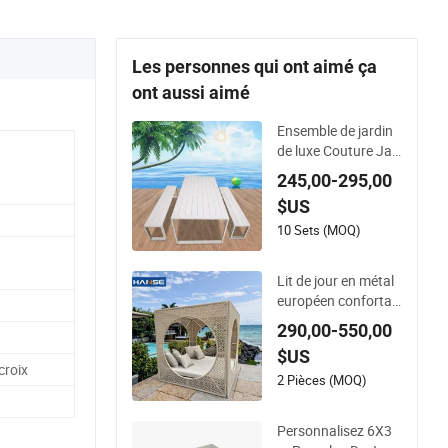
Les personnes qui ont aimé ça
ont aussi aimé
Ensemble de jardin
de luxe Couture Jar
din table de pique-ni
245,00-295,00
que banc chaise
$US
10 Sets (MOQ)
Lit de jour en métal
européen confortab
le, chaise longue, tra
290,00-550,00
nsat de jardin
$US
croix
2 Pièces (MOQ)
Personnalisez 6X3