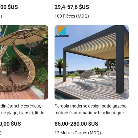
,00 $US
29,4-57,6 $US
Q)
100 Pièces (MOQ)
rdin étanche extérieur,
Pergola moderne design patio gazebo
de plage, transat, lit de
motorisé automatique bioclimatique
en aluminium avec toit à lames
0,00 $US
85,00-280,00 $US
mobiles électrique jardin pergola
)
12 Mètres Carrés (MOQ)
auvent pour jardin extérieur