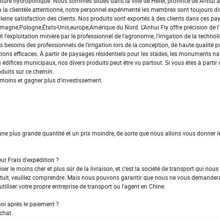
 culture hydroponique. Nous sommes situés dans la ville de Hefei, province de Anhui 
e à la clientèle attentionné, notre personnel expérimenté les membres sont toujours d
leine satisfaction des clients. Nos produits sont exportés à des clients dans ces pay
gne,Pologne,États-Unis,europe,Amérique du Nord. L'Anhui Fly offre précision de l'i
et l'exploitation minière par le professionnel de l'agronomie, l'irrigation de la technol
esoins des professionnels de l'irrigation lors de la conception, de haute qualité pou
utions efficaces. À partir de paysages résidentiels pour les stades, les monuments n
s édifices municipaux, nos divers produits peut être vu partout. Si vous êtes à partir
duits sur ce chemin.
 moins et gagner plus d'investissement.
 une plus grande quantité et un prix moindre, de sorte que nous allons vous donner le
ur Frais d'expédition ?
iser le moins cher et plus sûr de la livraison, et c'est la société de transport qui no
uit, veuillez comprendre. Mais nous pouvons garantir que nous ne vous demandera
 utiliser votre propre entreprise de transport ou l'agent en Chine.
oi après le paiement ?
chat.