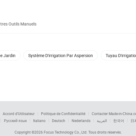
tres Outils Manuels
e Jardin
Système D'irrigation Par Aspersion
Tuyau D'irrigati
Accord d’Utilisateur
Politique de Confidentialité
Contacter Made-in-China.
Русский язык
Italiano
Deutsch
Nederlands
العربية
한국어
日
Copyright ©2026
Focus Technology Co., Ltd.
Tous droits réservés.