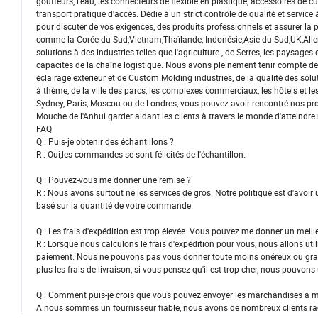
goutteurs, l'eau, les connecteurs de flexible en plastique, accessoires de
transport pratique d'accès. Dédié à un strict contrôle de qualité et servic
pour discuter de vos exigences, des produits professionnels et assurer la p
comme la Corée du Sud,Vietnam,Thaïlande, Indonésie,Asie du Sud,UK,Allema
solutions à des industries telles que l'agriculture , de Serres, les paysages 
capacités de la chaîne logistique. Nous avons pleinement tenir compte des b
éclairage extérieur et de Custom Molding industries, de la qualité des sol
à thème, de la ville des parcs, les complexes commerciaux, les hôtels et le
Sydney, Paris, Moscou ou de Londres, vous pouvez avoir rencontré nos pro
Mouche de l'Anhui garder aidant les clients à travers le monde d'atteindre
FAQ
Q : Puis-je obtenir des échantillons ?
R : Oui,les commandes se sont félicités de l'échantillon.
Q : Pouvez-vous me donner une remise ?
R : Nous avons surtout ne les services de gros. Notre politique est d'avoir
basé sur la quantité de votre commande.
Q : Les frais d'expédition est trop élevée. Vous pouvez me donner un meille
R : Lorsque nous calculons le frais d'expédition pour vous, nous allons util
paiement. Nous ne pouvons pas vous donner toute moins onéreux ou grat
plus les frais de livraison, si vous pensez qu'il est trop cher, nous pouvons
Q : Comment puis-je crois que vous pouvez envoyer les marchandises à m
A:nous sommes un fournisseur fiable, nous avons de nombreux clients ra