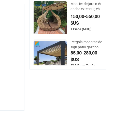
Mobilier de jardin ét
anche extérieur, cha
ise longue de plage,
150,00-550,00
transat, lit de jour e
$US
n rotin
1 Pièce (MOQ)
Pergola moderne de
sign patio gazebo m
otorisé automatiqu
85,00-280,00
e bioclimatique en al
$US
uminium avec toit à
12 Mètres Carrés
lames mobiles électr
(MOQ)
ique jardin pergola a
uvent pour jardin ex
térieur