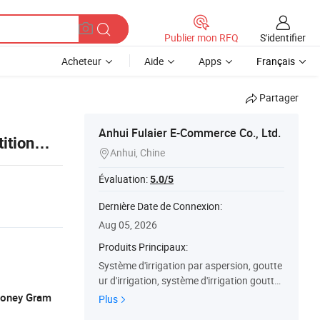
S'identifier
Publier mon RFQ
Acheteur
Aide
Apps
Français
Partager
Anhui Fulaier E-Commerce Co., Ltd.
tition
Anhui, Chine

Évaluation:
5.0/5
Dernière Date de Connexion:
Aug 05, 2026
Produits Principaux:
Système d'irrigation par aspersion, goutte
ur d'irrigation, système d'irrigation goutte
à goutte, buse de brumisation, filtre d'irrig
 Money Gram
Plus
ation, raccords en PVC, fournitures de jar