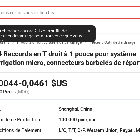
 cherchez encore ? Il vous suffit de
ercher davantage pour trouver ce que vous
ez !
ourant
Produits d'Horticulture & de Jardinage
Pièces d'Outil de Jardinage


4 Raccords en T droit à 1 pouce pour système
irrigation micro, connecteurs barbelés de répar
ur 4mm tuyau d'eau
,0044-0,0461 $US
0 Pièces
(MOQ)
:
Shanghai, China
cité de Production:
100 000 pcs/jour
ditions de Paiement:
L/C, T/T, D/P, Western Union, Paypal,