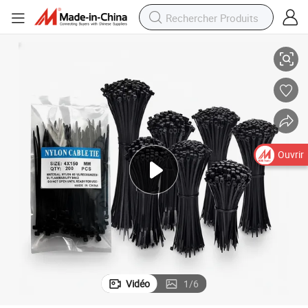
le
Attache de câble en nylon plastique auto-bloquante, libérable et réutilisab
Ouvrir
Vidéo
1
/
6