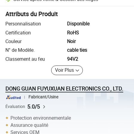
Résolution des litiges assistée par la plateforme, y compris les rembo
Attributs du Produit
Personnalisation
Disponible
Certification
RoHS
Couleur
Noir
N° de Modèle.
cable ties
Classement au feu
94V2
Voir Plus
DONG GUAN FUYUXUAN ELECTRONICS CO., LTD.
Fabricant/Usine
5.0/5
Évaluation
Protection environnementale
Assurance qualité
Services OEM