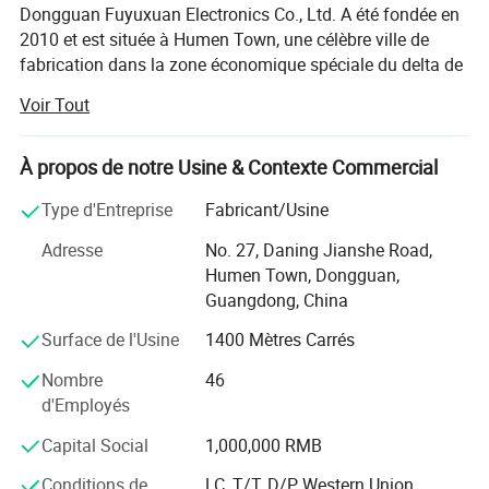
Dongguan Fuyuxuan Electronics Co., Ltd. A été fondée en
2010 et est située à Humen Town, une célèbre ville de
fabrication dans la zone économique spéciale du delta de
la rivière des perles en Chine. Dongguan Fuyuxuan
Voir Tout
Electronics Co., Ltd. Est un fabricant professionnel
intégrant la R&D, la production et la vente de tuyaux en
plastique.
À propos de notre Usine & Contexte Commercial
Produire principalement divers conduits en plastique
Type d'Entreprise
Fabricant/Usine
ondulé (PA/PP/PE/EVA), connecteur de conduit ondulé,
Adresse
No. 27, Daning Jianshe Road,
tuyau en forme de crochet, tube thermorétractable,
Humen Town, Dongguan,
attaches de câble. Les produits de la société sont
Guangdong, China
largement utilisés dans les nouveaux faisceaux
électriques de véhicules énergétiques, l'énergie électrique,
Surface de l'Usine
1400 Mètres Carrés
les moteurs, les machines de construction, les appareils
Nombre
46
électroniques, éclairage, jouets, aspirateurs, pompes à air
d'Employés
et autres industries. Nous avons gagné la confiance et le
soutien de nos clients avec ses produits de haute qualité,
Capital Social
1,000,000 RMB
des prix raisonnables et des services parfaits. Ces
dernières années, un réseau de vente complet a été créé en
Conditions de
LC, T/T, D/P, Western Union,