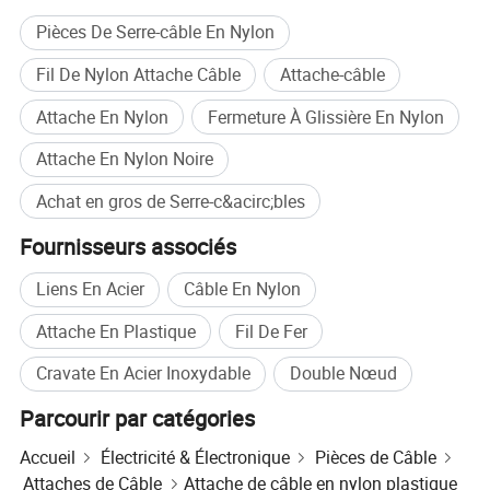
Pièces De Serre-câble En Nylon
[Société en sortie]
Fil De Nylon Attache Câble
Attache-câble
Nous sommes établis en 22010 et est situé à
Attache En Nylon
Fermeture À Glissière En Nylon
Humen Town, une ville de fabrication célèbre
Attache En Nylon Noire
dans la zone économique spéciale du delta de
Achat en gros de Serre-c&acirc;bles
la rivière des perles en Chine. Dongguan
Fournisseurs associés
Fuyuxuan Electronics Co., Ltd. Est un
Liens En Acier
Câble En Nylon
fabricant professionnel intégrant la R&D, la
Attache En Plastique
Fil De Fer
production et la vente de tuyaux en plastique.
Cravate En Acier Inoxydable
Double Nœud
Parcourir par catégories
Accueil
Électricité & Électronique
Pièces de Câble
Attaches de Câble
Attache de câble en nylon plastique