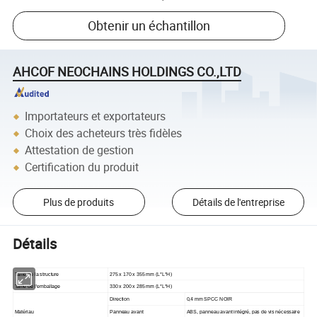
Obtenir un échantillon
AHCOF NEOCHAINS HOLDINGS CO.,LTD
Importateurs et exportateurs
Choix des acheteurs très fidèles
Attestation de gestion
Certification du produit
Plus de produits
Détails de l'entreprise
Détails
Taille de la structure
275 x 170 x 355 mm (L*L*H)
Taille de l'emballage
330 x 200 x 285 mm (L*L*H)
Direction
0,4 mm SPCC NOIR
Matériau
Panneau avant
ABS, panneau avant intégré, pas de vis nécessaire