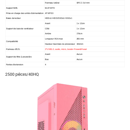
Panneau latéral
SPCC 0,4 mm
Support M/B.
M-ATX/ITX
Prise en charge des unités d'alimentation
ATX/PS3
Baies de lecteur
HDDx1+HDD/SSDx1+SSDx1
Avant
1 x 12cm
Support de baie de ventilateur
Côté
1 x 12cm
Arrière
1*8cm
Longueur VGA max
265 mm
Compatibilité
Hauteur maximale du processeur
155mm
Panneau d'E/S.
2*USB1.0, audio, micro, bouton Power&Reset
Avant
Aucun
Support de filtre à poussière
Bas
Aucun
Fentes d'extension
4
2500 pièces/40HQ