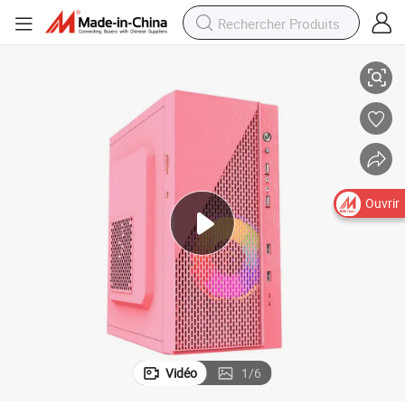
Nouveau design boîtier de jeu PC rose OEM boîtier ATX pas cher
Ouvrir
Vidéo
1
/
6