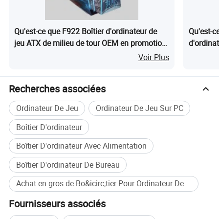
Qu'est-ce que F922 Boîtier d'ordinateur de
Qu'est-c
jeu ATX de milieu de tour OEM en promotion
d'ordina
avec panneau lumineux RGB cool, USB3.0
avec 6 v
Voir Plus
en verre
SPCC
Recherches associées
Ordinateur De Jeu
Ordinateur De Jeu Sur PC
Boîtier D'ordinateur
Boîtier D'ordinateur Avec Alimentation
Boîtier D'ordinateur De Bureau
Achat en gros de Bo&icirc;tier Pour Ordinateur De Jeu
Fournisseurs associés