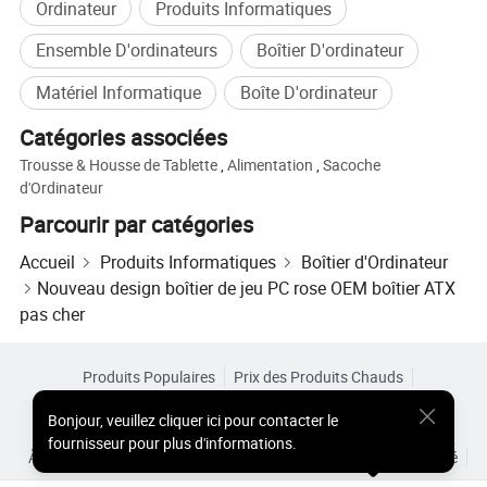
Ordinateur
Produits Informatiques
Ensemble D'ordinateurs
Boîtier D'ordinateur
Matériel Informatique
Boîte D'ordinateur
Catégories associées
Trousse & Housse de Tablette
,
Alimentation
,
Sacoche
d'Ordinateur
Parcourir par catégories
Accueil
Produits Informatiques
Boîtier d'Ordinateur
Nouveau design boîtier de jeu PC rose OEM boîtier ATX
pas cher
Produits Populaires
Prix des Produits Chauds
Produits Chauds en Gros
Acheteur Vedette de
Site PC
Bonjour
,
veuillez cliquer ici pour contacter le
Aperçus
fournisseur pour plus d'informations.
À Propos de
Accord d’Utilisateur
Politique de Confidentialité
Contact