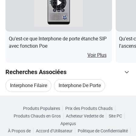
Sonnette
L'alime
&téléphone
AC110-240V
ntation
intérieur
Sonnette
1*Bouton de sonnette
Qu'est-ce que Interphone de porte étanche SIP
Qu'est-
Le
avec fonction Poe
l'ascens
Téléphone
bouton
portes e
2*Touche de déverrouillage
Voir Plus
à l'intérieur
sécurité
Métho
Recherches Associées
Méthode
de
La vis d'installation et de ruban
d'installati
Interphone Filaire
Interphone De Porte
d'insta
double face de l'installation
on
llation
Parcourir par Catégories
Interphone De Porte
Sonette De Porte CE
La
Produits Populaires
Prix des Produits Chauds
poussière
IP65
Produits Chauds en Gros
Acheteur Vedette de
Site PC
Sonette RoHS
Interphone Sans Fil
Aperçus
et étanche
L'envir
À Propos de
Accord d’Utilisateur
Politique de Confidentialité
onnem
Environne