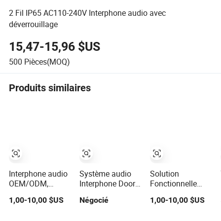
2 Fil IP65 AC110-240V Interphone audio avec
déverrouillage
15,47-15,96 $US
500
Pièces(MOQ)
Produits similaires
Interphone audio
Système audio
Solution
OEM/ODM,
Interphone Door
Fonctionnelle
combiné
Phone CDX-101
Interphone Audio
1,00-10,00 $US
Négocié
1,00-10,00 $US
interphone,
Boîtier en
Support Multi
interphone de
plastique blanc
Boutons De 1 à