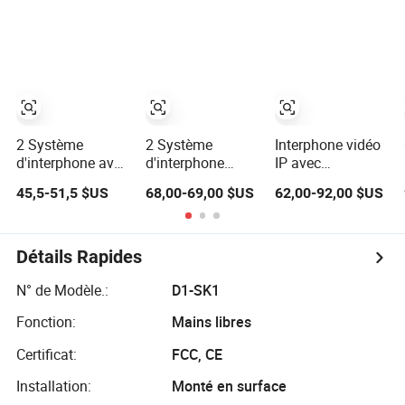
porte pour villa
36 Boutons
appartement
Intercom
2 Système
2 Système
Interphone vidéo
d'interphone avec
d'interphone
IP avec
contrôle d'accès
câblé avec
annulation de
45,5-51,5 $US
68,00-69,00 $US
62,00-92,00 $US
câblé, support de
moniteur riche en
bruit, contrôle par
verrouillage de
fonctionnalités et
application
porte et angle
caméra
intelligente,
large 2
extérieure,
déverrouillage
Détails Rapides
Interphone vidéo
téléphone de
audio à deux
porte vidéo audio
N° de Modèle.:
D1-SK1
voies
bidirectionnel
Fonction:
Mains libres
Certificat:
FCC, CE
Installation:
Monté en surface