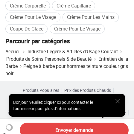
Crème Corporelle
Crème Capillaire
Crème Pour Le Visage
Crème Pour Les Mains
Coupe De Glace
Crème Pour Le Visage
Parcourir par catégories
Accueil
Industrie Légère & Articles d'Usage Courant
Produits de Soins Personels & de Beauté
Entretien de la
Barbe
Peigne à barbe pour hommes teinture couleur gris
noir
Produits Populaires
Prix des Produits Chauds
Produits Chauds en Gros
Acheteur Vedette de
Site PC
Bonjour
,
veuillez cliquer ici pour contacter le
Aperçus
fournisseur pour plus d'informations.
À Propos de
Accord d’Utilisateur
Politique de Confidentialité
Contact
Copyright © 2026 Focus Technology Co., Ltd. All Rights Reserved
Envoyer demande