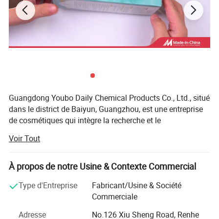
Guangdong Youbo Daily Chemical Products Co., Ltd., situé
dans le district de Baiyun, Guangzhou, est une entreprise
de cosmétiques qui intègre la recherche et le
développement, la vente et le service. La société a établi
Voir Tout
des laboratoires standard, des centres d'essais de produits
et des salles d'exposition de produits. Ses principaux
produits comprennent les cosmétiques pour les soins des
À propos de notre Usine & Contexte Commercial
cheveux et les cosmétiques pour les soins de la peau.
Type d'Entreprise
Fabricant/Usine & Société
L'entreprise adopte la philosophie d'affaires de "la sécurité
Commerciale
verte et la qualité d'abord" et vise à la satisfaction des
consommateurs à la recherche, au développement et à la
Adresse
No.126 Xiu Sheng Road, Renhe