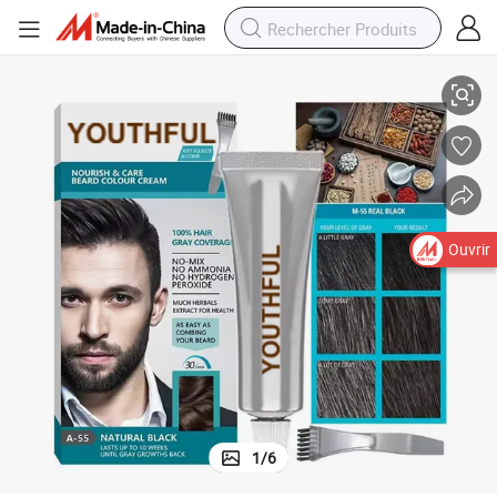
Peigne à barbe pour hommes teinture couleur gris noir
Ouvrir
1
/
6