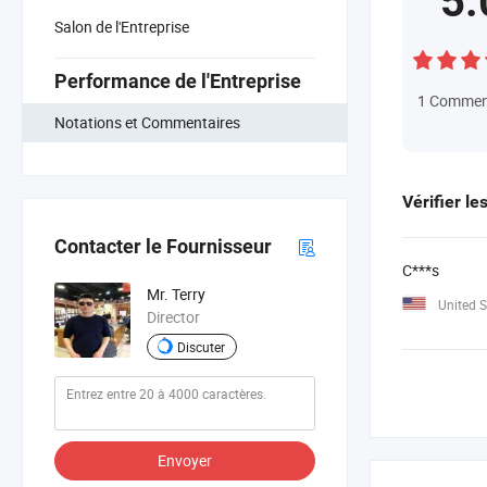
5.
Salon de l'Entreprise
Performance de l'Entreprise
1
Commen
Notations et Commentaires
Vérifier le
Contacter le Fournisseur
C***s
Mr. Terry
United S
Director
Discuter
Envoyer