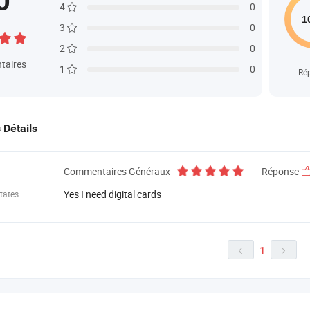
0
4
0
3
0
2
0
taires
1
0
Ré
s Détails
Commentaires Généraux
Réponse
Yes I need digital cards
tates
1

