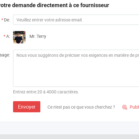
otre demande directement à ce fournisseur
*
De:
*
A:
Mr. Terry
sage:
Entrez entre 20 à 4000 caractères.
Envoyer
Ce n'est pas ce que vous cherchez ?
Publ
