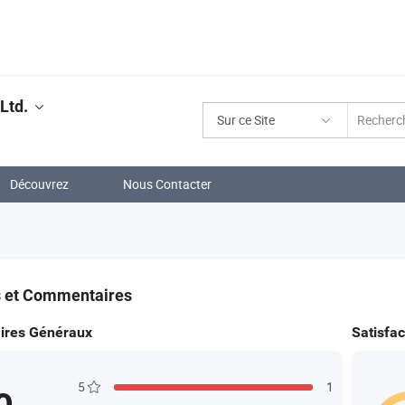
Ltd.
Sur ce Site
Découvrez
Nous Contacter
s et Commentaires
res Généraux
Satisfac
5
1