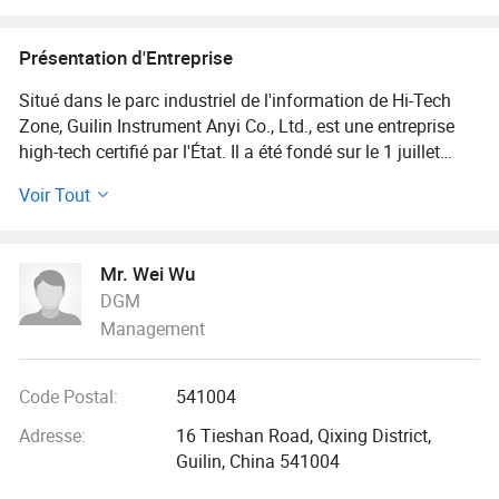
Micro-Étriers, jauges de profondeur
numérique, clinomètres, unités de
Présentation d'Entreprise
l'échelle numérique
Situé dans le parc industriel de l'information de Hi-Tech
Zone, Guilin Instrument Anyi Co., Ltd., est une entreprise
high-tech certifié par l'État. Il a été fondé sur le 1 juillet
2005 avec le capital enregistré de 12,5 millions de yuan.
Voir Tout
Le fondateur de l'entreprise, M. Wu Fengshan, un membre
de la Chine Comité national de normalisation pour mesurer
Mr. Wei Wu
les outils et instruments, a plus de 45 années d expérience
DGM
dans la fabrication des outils de mesure de précision. Il a
Management
utilisé pour servir comme technicien dans l'ancien outil de
découpe de mesure de Harbin & fonctionne, ingénieur
principal et directeur adjoint dans l'ancien outil de découpe
Code Postal:
541004
de Guilin mesure et de travaux et de directeur et ingénieur
en chef en instrument de mesure Guanglu Co., Ltd.
Adresse:
16 Tieshan Road, Qixing District,
Guilin, China 541004
Anyi se spécialise dans l'élaboration et la fabrication des