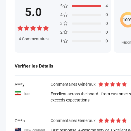
5
4
5.0
4
0
3
0
2
0
4
Commentaires
1
0
Répon
Vérifier les Détails
Commentaires Généraux
A***y
Excellent across the board - from customer se
Iran
exceeds expectations!
Commentaires Généraux
C***n
Fast response, Awesome service, Excellent a
New Zealand