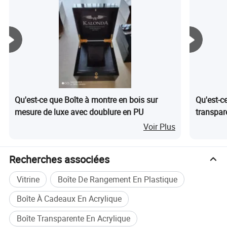
avez des questions concernant nos présentoirs et nos
construire un partenariat à long terme afin que nous
souhaitez recevoir les produits dans votre pays.
emballages. Nous vous répondrons à tout moment, 24
puissions tous les deux en bénéficier. Nous pouvons non
heures sur 24, et vous proposerons les meilleures options.
seulement proposer des écrans standard pour vos besoins
réguliers, mais aussi personnaliser selon votre demande et
surtout garantir la livraison d'un produit de haute qualité
dans les délais.
Qu'est-ce que Boîte à montre en bois sur
Qu'est-c
mesure de luxe avec doublure en PU
transpare
bureau, 
Voir Plus
Recherches associées
Vitrine
Boîte De Rangement En Plastique
Boîte À Cadeaux En Acrylique
Boîte Transparente En Acrylique