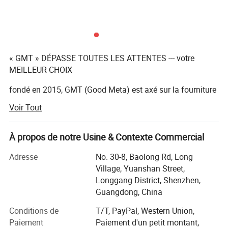
« GMT » DÉPASSE TOUTES LES ATTENTES --- votre
MEILLEUR CHOIX
fondé en 2015, GMT (Good Meta) est axé sur la fourniture
d'un service complet pour les expositions permanentes,
Voir Tout
temporaires ou interactives, notre équipe de créateurs
avec plus de 10 ans d'expérience, des fabricants qualifiés,
À propos de notre Usine & Contexte Commercial
Et une excellente équipe après-vente pratique l'exécution
de l'impossible pour nos clients sur une base quotidienne.
Adresse
No. 30-8, Baolong Rd, Long
Village, Yuanshan Street,
Nous avons une équipe avec plus de 10 ans d'expérience
Longgang District, Shenzhen,
dans la fabrication d'écrans pour les grandes marques
Guangdong, China
mondiales.
Conditions de
T/T, PayPal, Western Union,
Nous sommes fiers des produits que nous produisons et
Paiement
Paiement d'un petit montant,