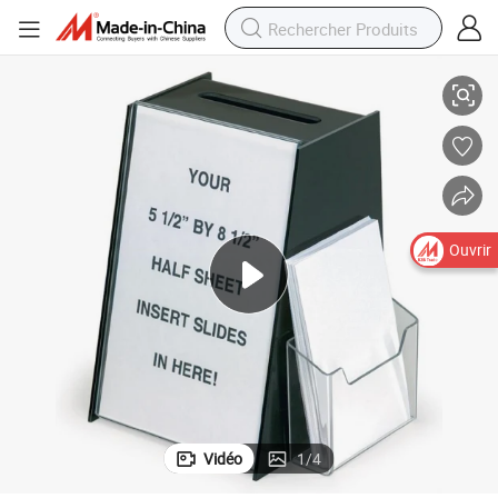
eau et poche latérale
Boîte à bulletin en acrylique noir, boîte à suggestions, support pour pann
Ouvrir
Vidéo
1
/
4