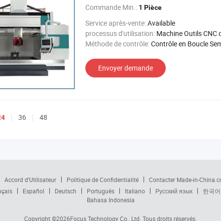
Commande Min.:
1 Pièce
Service après-vente:
Available
processus d'utilisation:
Machine Outils CNC de Coupa
Méthode de contrôle:
Contrôle en Boucle Semi-
Envoyer demande
36
48
24
Accord d’Utilisateur
Politique de Confidentialité
Contacter Made-in-China.
nçais
Español
Deutsch
Português
Italiano
Русский язык
한국어
Bahasa Indonesia
Copyright ©2026
Focus Technology Co., Ltd.
Tous droits réservés.