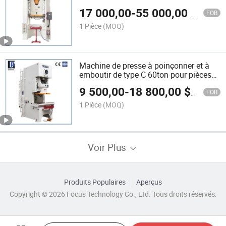
programmable/PLC et équipement
17 000,00
-
55 000,00
$US
optionnel de rideau lumineux
FOB
1 Pièce
(MOQ)
Machine de presse à poinçonner et à
emboutir de type C 60ton pour pièces
automobiles
9 500,00
-
18 800,00
$US
FOB
1 Pièce
(MOQ)
Voir Plus
Produits Populaires
Aperçus
Copyright © 2026 Focus Technology Co., Ltd. Tous droits réservés.