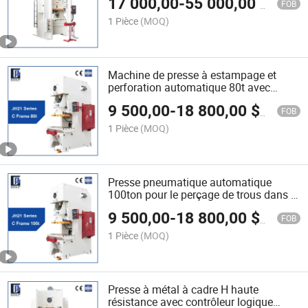
17 000,00
-
55 000,00
$US
deux ans
FOB
1 Pièce
(MOQ)
Machine de presse à estampage et
perforation automatique 80t avec
alimentateur de matériau
9 500,00
-
18 800,00
$US
FOB
1 Pièce
(MOQ)
Presse pneumatique automatique
100ton pour le perçage de trous dans la
tôle
9 500,00
-
18 800,00
$US
FOB
1 Pièce
(MOQ)
Presse à métal à cadre H haute
résistance avec contrôleur logique