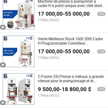
Machine de presse à poinçonner à
cadre H à point unique avec côté droit
pour le forgeage de roulements
17 000,00
-
55 000,00
$US
160ton/200t/250t/400t
FOB
1 Pièce
(MOQ)
Vente Meilleure Stock 160t 200t Cadre
H Programmable Contrôleur
Logique/PLC Presse à Estampage
17 000,00
-
55 000,00
$US
Presse à Poinçon pour Outil de
FOB
Machinerie
1 Pièce
(MOQ)
C-Frame 25t Presse à métaux à grande
vitesse pour le poinçonnage et le
estampage
9 500,00
-
18 800,00
$US
FOB
1 Pièce
(MOQ)