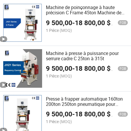
Machine de poinçonnage à haute
précision C Frame 45ton Machine de
presse à grande vitesse
9 500,00
-
18 800,00
$US
FOB
1 Pièce
(MOQ)
Machine à presse à puissance pour
serrure cadre C 25ton à 315t
9 500,00
-
18 800,00
$US
FOB
1 Pièce
(MOQ)
Presse à frapper automatique 160ton
200ton 250ton pneumatique pour
aciers inoxydables
9 500,00
-
18 800,00
$US
FOB
1 Pièce
(MOQ)