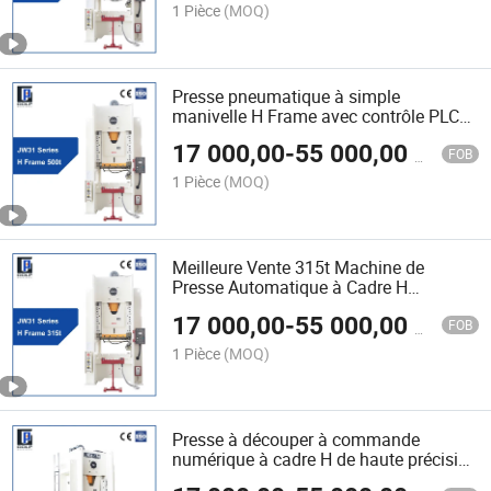
perforer
1 Pièce
(MOQ)
Presse pneumatique à simple
manivelle H Frame avec contrôle PLC
160t
17 000,00
-
55 000,00
$US
FOB
1 Pièce
(MOQ)
Meilleure Vente 315t Machine de
Presse Automatique à Cadre H
Pneumatique à Un Point pour
17 000,00
-
55 000,00
$US
Estampage Métallique
FOB
160ton/200t/250t/500t
1 Pièce
(MOQ)
Presse à découper à commande
numérique à cadre H de haute précision
avec un seul vérin latéral, garantie de