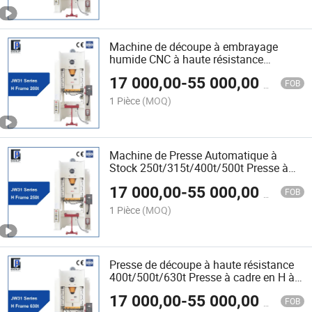
Machine de découpe à embrayage
humide CNC à haute résistance
pneumatique standard 200ton Presse
17 000,00
-
55 000,00
$US
de stamping 315t/400t/500t/630t
FOB
1 Pièce
(MOQ)
Machine de Presse Automatique à
Stock 250t/315t/400t/500t Presse à
Puissance Hydraulique à Cadre H à
17 000,00
-
55 000,00
$US
Simple Manivelle avec Variateur de
FOB
Fréquence
1 Pièce
(MOQ)
Presse de découpe à haute résistance
400t/500t/630t Presse à cadre en H à
un point pour le pressage de produits
17 000,00
-
55 000,00
$US
métalliques Fournisseurs de presse à
FOB