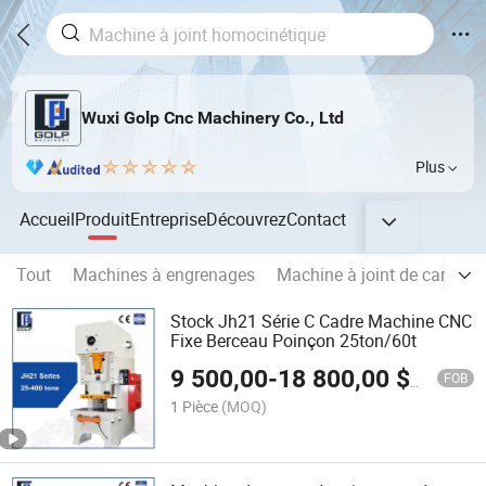
Wuxi Golp Cnc Machinery Co., Ltd
Plus
Accueil
Produit
Entreprise
Découvrez
Contact
Tout
Machines à engrenages
Machine à joint de cardan
Stock Jh21 Série C Cadre Machine CNC
Fixe Berceau Poinçon 25ton/60t
9 500,00
-
18 800,00
$US
FOB
1 Pièce
(MOQ)