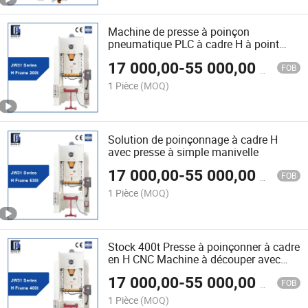
Machine de presse à poinçon
pneumatique PLC à cadre H à point
unique avec rideau lumineux 200ton
17 000,00
-
55 000,00
$US
FOB
1 Pièce
(MOQ)
Solution de poinçonnage à cadre H
avec presse à simple manivelle
17 000,00
-
55 000,00
$US
FOB
1 Pièce
(MOQ)
Stock 400t Presse à poinçonner à cadre
en H CNC Machine à découper avec
automate programmable/PLC à vendre
17 000,00
-
55 000,00
$US
FOB
1 Pièce
(MOQ)