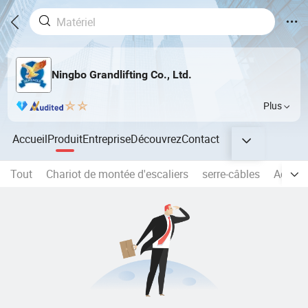
Ningbo Grandlifting Co., Ltd.
Plus
Accueil
Produit
Entreprise
Découvrez
Contact
Tout
Chariot de montée d'escaliers
serre-câbles
Access