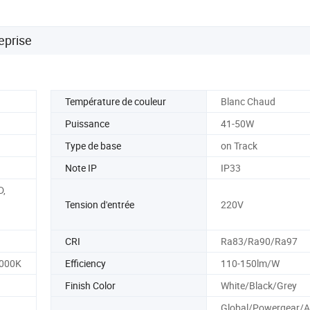
eprise
Température de couleur
Blanc Chaud
Puissance
41-50W
Type de base
on Track
Note IP
IP33
D,
Tension d'entrée
220V
CRI
Ra83/Ra90/Ra97
000K
Efficiency
110-150lm/W
Finish Color
White/Black/Grey
Global/Powergear/Al