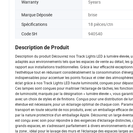
Warranty
5years
Marque Déposée
brise
Spécifications
18 pièces/ctn
Code SH
940540
Description de Produit
Description du produit Découvrez nos Track Lights LED à lumière élevée, un
adaptés aux environnements tels que les espaces de vente au détail, les ga
rapport aux installations traditionnelles. Grâce à leur efficacité exceptionne
l'esthétique tout en réduisant considérablement la consommation d'énergie. 
indispensables pour accentuer les points focaux et créer des atmosphères
éclat grâce à nos Track Lights LED haute luminosité, conçues pour dépasse
Ces lampes sont conçues pour maîtriser l'éclairage de tâches, les foncti
de luminosité, marqués par la désignation « lumière élevée », vous garanti
avec un choix de styles et de finitions. Conçus pour une distribution de l
étendue est nécessaire, pour un éclairage optimal de chaque coin. Paramè
transport en toute sécurité de nos produits, avec un emballage efficace 
par la nature protectrice d'un emballage Apple. Découvrez un large éventa
est conçu avec soin pour répondre à des exigences d'éclairage distinctes, a
grands espaces, en s'adressant parfaitement à divers environnements et p
la zone ; idéal pour le lavage des murs et l'éclairage des espaces larges 