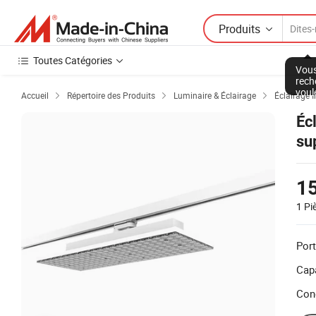
Produits
Toutes Catégories
Vous
rech
voul
Accueil
Répertoire des Produits
Luminaire & Éclairage
Éclairage I



Éc
su
1
1 Pi
Port
Capa
Con