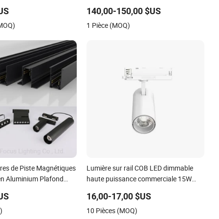
Gobo LED COB dimmable et modulable
$US
140,00-150,00 $US
pour éclairage sur rail
(MOQ)
1 Pièce (MOQ)
es de Piste Magnétiques
Lumière sur rail COB LED dimmable
 en Aluminium Plafond
haute puissance commerciale 15W
pendu Créatif 0.5m 1m
25W 35W projecteur en aluminium à
$US
16,00-17,00 $US
res LED Magnétiques
angle ajustable
)
10 Pièces (MOQ)
ail Industriel