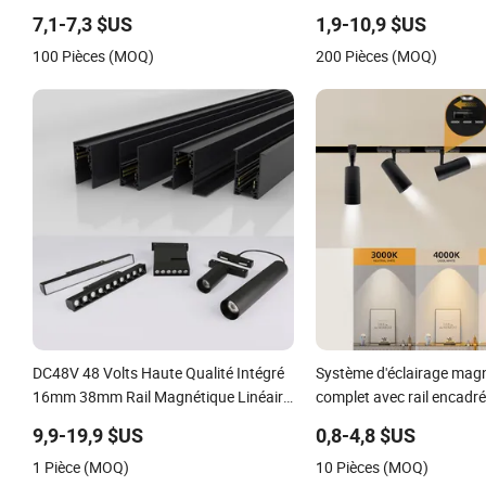
intelligent
commercial COB, spots e
7,1-7,3 $US
1,9-10,9 $US
lumières sur rail
100 Pièces (MOQ)
200 Pièces (MOQ)
DC48V 48 Volts Haute Qualité Intégré
Système d'éclairage mag
16mm 38mm Rail Magnétique Linéaire
complet avec rail encadré
Sans Bord Plafond Linéaire Encastré
assorties de différents ty
9,9-19,9 $US
0,8-4,8 $US
Modulaire Dali Aimant Luminaire
1 Pièce (MOQ)
10 Pièces (MOQ)
Linéaire LED Sur Rail Magnétique