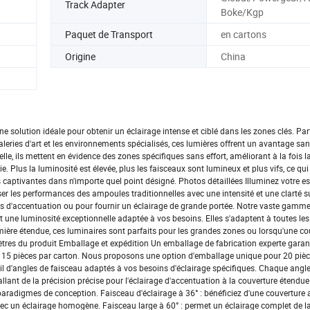
Track Adapter
Boke/Kgp
Paquet de Transport
en cartons
Origine
China
e solution idéale pour obtenir un éclairage intense et ciblé dans les zones clés. Pa
leries d'art et les environnements spécialisés, ces lumières offrent un avantage san
lle, ils mettent en évidence des zones spécifiques sans effort, améliorant à la fois la 
Plus la luminosité est élevée, plus les faisceaux sont lumineux et plus vifs, ce qui
 captivantes dans n'importe quel point désigné. Photos détaillées Illuminez votre e
r les performances des ampoules traditionnelles avec une intensité et une clarté s
ons d'accentuation ou pour fournir un éclairage de grande portée. Notre vaste gamm
t une luminosité exceptionnelle adaptée à vos besoins. Elles s'adaptent à toutes le
umière étendue, ces luminaires sont parfaits pour les grandes zones ou lorsqu'une co
tres du produit Emballage et expédition Un emballage de fabrication experte garant
de 15 pièces par carton. Nous proposons une option d'emballage unique pour 20 pièce
il d'angles de faisceau adaptés à vos besoins d'éclairage spécifiques. Chaque angl
llant de la précision précise pour l'éclairage d'accentuation à la couverture étendue
aradigmes de conception. Faisceau d'éclairage à 36° : bénéficiez d'une couverture 
avec un éclairage homogène. Faisceau large à 60° : permet un éclairage complet de la