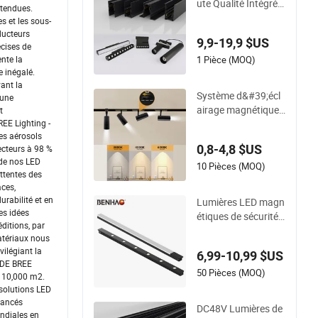
ute Qualité Intégré 1
étendues.
6mm 38mm Rail Ma
s et les sous-
gnétique Linéaire Sa
ducteurs
9,9-19,9 $US
ns Bord Plafond Lin
écises de
éaire Encastré Mod
1 Pièce (MOQ)
ente la
e inégalé.
ulaire Dali Aimant L
ant la
uminaire Linéaire LE
Système d&#39;écl
 une
D Sur Rail Magnétiq
airage magnétique
t
ue
complet avec rail en
REE Lighting -
es aérosols
cadré et lampes ass
0,8-4,8 $US
ecteurs à 98 %
orties de différents t
 de nos LED
ypes
10 Pièces (MOQ)
attentes des
aces,
rabilité et en
Lumières LED magn
es idées
étiques de sécurité
ditions, par
ultra fines 48V/24V
matériaux nous
pour un espace con
vilégiant la
6,99-10,99 $US
cis
t DE BREE
50 Pièces (MOQ)
de 10,000 m2.
 solutions LED
vancés
DC48V Lumières de
ondiales en