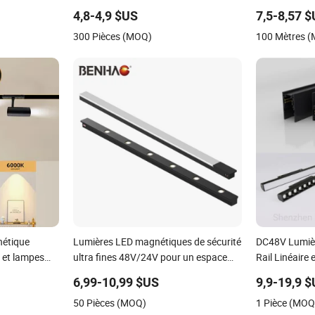
ncastrés,
Kazakhstan
4,8-4,9 $US
7,5-8,57 
300 Pièces (MOQ)
100 Mètres 
nétique
Lumières LED magnétiques de sécurité
DC48V Lumièr
 et lampes
ultra fines 48V/24V pour un espace
Rail Linéaire
pes
concis
Encastré Sus
6,99-10,99 $US
9,9-19,9 
2m 3m Lumiè
50 Pièces (MOQ)
1 Pièce (MOQ
Éclairage de R