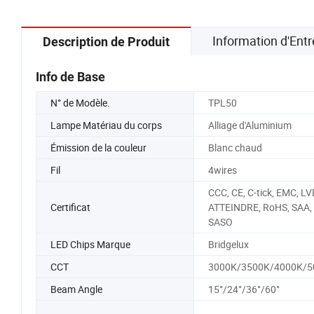
Information d'Entr
Description de Produit
Info de Base
N° de Modèle.
TPL50
Lampe Matériau du corps
Alliage d'Aluminium
Émission de la couleur
Blanc chaud
Fil
4wires
CCC, CE, C-tick, EMC, LV
Certificat
ATTEINDRE, RoHS, SAA,
SASO
LED Chips Marque
Bridgelux
CCT
3000K/3500K/4000K/5
Beam Angle
15°/24°/36°/60°