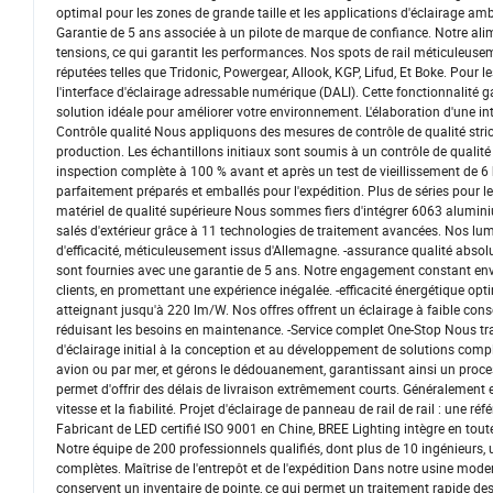
optimal pour les zones de grande taille et les applications d'éclairage ambi
Garantie de 5 ans associée à un pilote de marque de confiance. Notre alim
tensions, ce qui garantit les performances. Nos spots de rail méticuleus
réputées telles que Tridonic, Powergear, Allook, KGP, Lifud, Et Boke. Pou
l'interface d'éclairage adressable numérique (DALI). Cette fonctionnalité ga
solution idéale pour améliorer votre environnement. L'élaboration d'une in
Contrôle qualité Nous appliquons des mesures de contrôle de qualité stric
production. Les échantillons initiaux sont soumis à un contrôle de qualit
inspection complète à 100 % avant et après un test de vieillissement de 6
parfaitement préparés et emballés pour l'expédition. Plus de séries pour l
matériel de qualité supérieure Nous sommes fiers d'intégrer 6063 alumini
salés d'extérieur grâce à 11 technologies de traitement avancées. Nos lu
d'efficacité, méticuleusement issus d'Allemagne. -assurance qualité abs
sont fournies avec une garantie de 5 ans. Notre engagement constant envers
clients, en promettant une expérience inégalée. -efficacité énergétique opti
atteignant jusqu'à 220 lm/W. Nos offres offrent un éclairage à faible con
réduisant les besoins en maintenance. -Service complet One-Stop Nous trav
d'éclairage initial à la conception et au développement de solutions compl
avion ou par mer, et gérons le dédouanement, garantissant ainsi un process
permet d'offrir des délais de livraison extrêmement courts. Généralement e
vitesse et la fiabilité. Projet d'éclairage de panneau de rail de rail : u
Fabricant de LED certifié ISO 9001 en Chine, BREE Lighting intègre en toute
Notre équipe de 200 professionnels qualifiés, dont plus de 10 ingénieurs,
complètes. Maîtrise de l'entrepôt et de l'expédition Dans notre usine mod
conservent un inventaire de pointe, ce qui permet un traitement rapide d