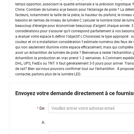
temps opportun, associant la qualité artisanale à la précision logistique. 
Chine. Combien de lumens ai-je besoin pour l'éclairage de piste ? La dé
facteurs, notamment la taille de la pièce, la hauteur du plafond, le niveau de 
besoins en termes de niveau de lumière C:calculer le nombre total de lumen
beaucoup d'énergie pour économiser beaucoup d'argent chaque année. 3.Com
considérations pour s'assurer qu'il correspond parfaitement à vos besoins e
a.évaluer votre espace b.définir l'objectif c.Choisissez le type approprié :
couleur et cri e.installation considération f.estimate numéros des feux de
qui non seulement illumine votre espace efficacement, mais qui complète
avoir un échantillon de lumière de piste ? Bienvenue à tester l'échantillon g
échantillon.la production en vrac prend 1-2 semaines. 6.Comment expédie
DHL, UPS, FedEx ou TNT. Il faut généralement 3-5 jours pour arriver. Trans
de rail? Bien sûr.nous pouvons confirmer tout sur l'échantillon . 8.propos
contacter, parlons plus de la lumière LED.
Envoyez votre demande directement à ce fournis
*
De:
A: