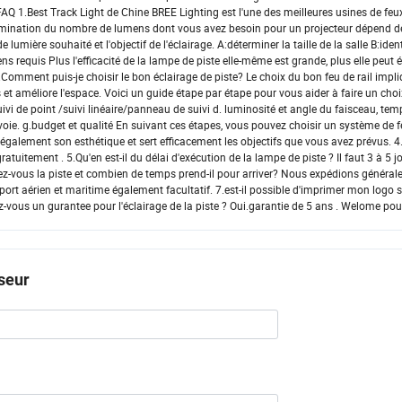
FAQ 1.Best Track Light de Chine BREE Lighting est l'une des meilleures usines de feu
termination du nombre de lumens dont vous avez besoin pour un projecteur dépend d
lumière souhaité et l'objectif de l'éclairage. A:déterminer la taille de la salle B:identi
s requis Plus l'efficacité de la lampe de piste elle-même est grande, plus elle peut
ment puis-je choisir le bon éclairage de piste? Le choix du bon feu de rail impli
t améliore l'espace. Voici un guide étape par étape pour vous aider à faire un choix
 suivi de point /suivi linéaire/panneau de suivi d. luminosité et angle du faisceau, te
 voie. g.budget et qualité En suivant ces étapes, vous pouvez choisir un système de f
 également son esthétique et sert efficacement les objectifs que vous avez prévus.
ratuitement . 5.Qu'en est-il du délai d'exécution de la lampe de piste ? Il faut 3 à 5 
z-vous la piste et combien de temps prend-il pour arriver? Nous expédions général
port aérien et maritime également facultatif. 7.est-il possible d'imprimer mon logo s
ez-vous un gurantee pour l'éclairage de la piste ? Oui.garantie de 5 ans . Welome po
seur