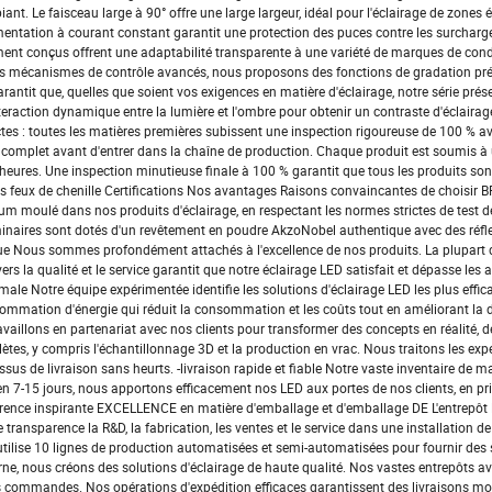
ant. Le faisceau large à 90° offre une large largeur, idéal pour l'éclairage de zones 
entation à courant constant garantit une protection des puces contre les surcharge
ement conçus offrent une adaptabilité transparente à une variété de marques de con
r les mécanismes de contrôle avancés, nous proposons des fonctions de gradation pr
rantit que, quelles que soient vos exigences en matière d'éclairage, notre série prés
teraction dynamique entre la lumière et l'ombre pour obtenir un contraste d'éclairag
tes : toutes les matières premières subissent une inspection rigoureuse de 100 % av
é complet avant d'entrer dans la chaîne de production. Chaque produit est soumis à
 heures. Une inspection minutieuse finale à 100 % garantit que tous les produits son
es feux de chenille Certifications Nos avantages Raisons convaincantes de choisir B
um moulé dans nos produits d'éclairage, en respectant les normes strictes de test d
minaires sont dotés d'un revêtement en poudre AkzoNobel authentique avec des réfl
olue Nous sommes profondément attachés à l'excellence de nos produits. La plupart
 la qualité et le service garantit que notre éclairage LED satisfait et dépasse les 
male Notre équipe expérimentée identifie les solutions d'éclairage LED les plus effic
sommation d'énergie qui réduit la consommation et les coûts tout en améliorant la du
aillons en partenariat avec nos clients pour transformer des concepts en réalité, d
ètes, y compris l'échantillonnage 3D et la production en vrac. Nous traitons les expé
us de livraison sans heurts. -livraison rapide et fiable Notre vaste inventaire de 
n 7-15 jours, nous apportons efficacement nos LED aux portes de nos clients, en pri
ne référence inspirante EXCELLENCE en matière d'emballage et d'emballage DE L'entrepô
 transparence la R&D, la fabrication, les ventes et le service dans une installation 
 utilise 10 lignes de production automatisées et semi-automatisées pour fournir des
erne, nous créons des solutions d'éclairage de haute qualité. Nos vastes entrepôts a
es commandes. Nos opérations d'expédition efficaces garantissent des livraisons m