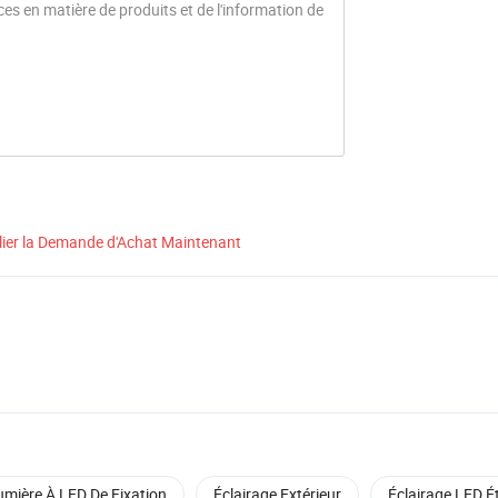
lier la Demande d'Achat Maintenant
umière À LED De Fixation
Éclairage Extérieur
Éclairage LED 