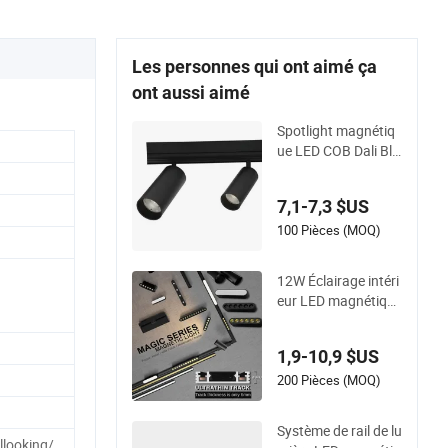
Les personnes qui ont aimé ça
ont aussi aimé
Spotlight magnétiq
ue LED COB Dali Blu
etooth Tuya 48V écl
airage sur rail intelli
7,1-7,3 $US
gent
100 Pièces (MOQ)
12W Éclairage intéri
eur LED magnétique
moderne, éclairage
commercial COB, sp
1,9-10,9 $US
ots encastrés, lumiè
res sur rail
200 Pièces (MOQ)
Système de rail de lu
looking/