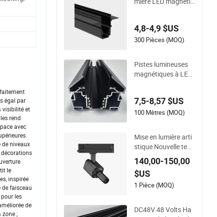
mière LED magnétiq
ue pour M20 et M35
4,8-4,9 $US
300 Pièces (MOQ)
Pistes lumineuses
magnétiques à LED
pour plafonds en Uk
rfaitement
raine et au Kazakhs
7,5-8,57 $US
s égal par
tan
visibilité et
100 Mètres (MOQ)
 les rend
space avec
upérieures.
Mise en lumière arti
e de niveaux
stique Nouvelle tend
s décorations
ance 12W Projecteu
140,00-150,00
uverture
r à cadre Gobo LED
it le
$US
COB dimmable et m
s, inspirée
odulable pour éclair
1 Pièce (MOQ)
e de faisceau
age sur rail
 pour les
améliorée de
DC48V 48 Volts Ha
 zone ;