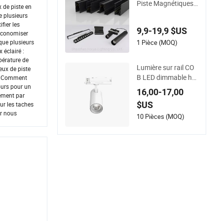
Piste Magnétiques
x de piste en
Rail Linéaire en Alu
e plusieurs
minium Plafond Enc
fier les
9,9-19,9 $US
astré Suspendu Cré
 économiser
atif 0.5m 1m 2m 3m
1 Pièce (MOQ)
que plusieurs
 éclairé :
Lumières LED Magn
mpérature de
étiques Éclairage de
Lumière sur rail CO
eux de piste
Rail Industriel
B LED dimmable ha
 4.Comment
ute puissance com
jours pour un
16,00-17,00
ement par
merciale 15W 25W 3
$US
ur les taches
5W projecteur en al
ur nous
uminium à angle aju
10 Pièces (MOQ)
stable