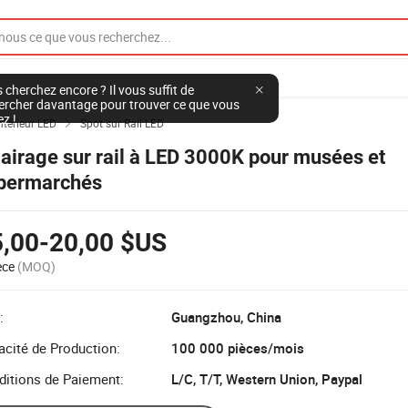
 cherchez encore ? Il vous suffit de
ercher davantage pour trouver ce que vous
ez !
ntérieur LED
Spot sur Rail LED

lairage sur rail à LED 3000K pour musées et
permarchés
5,00-20,00 $US
èce
(MOQ)
:
Guangzhou, China
cité de Production:
100 000 pièces/mois
ditions de Paiement:
L/C, T/T, Western Union, Paypal