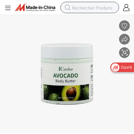
Beurre corporel à l&#039;avocat OEM, naturel, biologique, crème fouettée 
Ouvrir