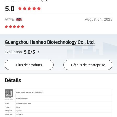
5.0
A***a
August 04 , 2025
Guangzhou Hanhao Biotechnology Co., Ltd.
5.0/5
Évaluation
Plus de produits
Détails de l'entreprise
Détails
Nom du
Lotion corps Shimmer argent Kanho 120 ml
produit
Méthode
Distillé à la vapeur
d'extraction
Poids
300 g/pièce (avec boîte)
Volume
120 ml
MOQ-OBM
3 pièces
MOQ OEM
500 pièces