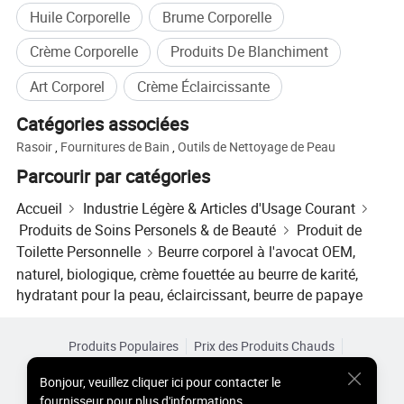
produit, et de concevoir un nouveau paquet pour vous. Le
Huile Corporelle
Brume Corporelle
prix unitaire dépend des spécifications du produit: Comme
Crème Corporelle
Produits De Blanchiment
les exigences de l'emballage, la qualité de l'huile, etc.
Art Corporel
Crème Éclaircissante
Q: Êtes-vous une usine ou une société de commerce?
Catégories associées
R: Oui, nous sommes une usine de pétrole essentiel
professionnelle basée sur les ventes de réseau.
Rasoir
,
Fournitures de Bain
,
Outils de Nettoyage de Peau
Parcourir par catégories
Q: Où est situé votre usine?
Accueil
Industrie Légère & Articles d'Usage Courant
R: Il est situé à Longgui, quartier de Baiyun, ville de
Produits de Soins Personels & de Beauté
Produit de
Guangzhou.
Toilette Personnelle
Beurre corporel à l'avocat OEM,
Q: Combien d'employés avez-vous?
naturel, biologique, crème fouettée au beurre de karité,
hydratant pour la peau, éclaircissant, beurre de papaye
R: Il y a une centaine d'employés dans l'usine et
l'entreprise.
Produits Populaires
Prix des Produits Chauds
Q: Combien d'années d'expérience en production votre
Produits Chauds en Gros
Acheteur Vedette de
Site PC
Bonjour
,
veuillez cliquer ici pour contacter le
usine possède-t-elle?
Aperçus
fournisseur pour plus d'informations.