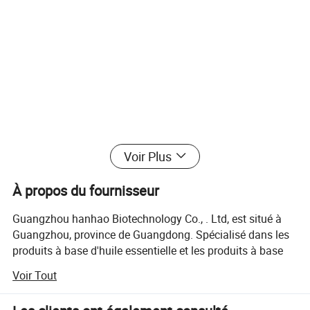
Voir Plus
À propos du fournisseur
Guangzhou hanhao Biotechnology Co., . Ltd, est situé à
Guangzhou, province de Guangdong. Spécialisé dans les
produits à base d'huile essentielle et les produits à base
de sérum de remplacement. Nous avons notre propre
Voir Tout
usine qui a consacré notre propre art de l'auto-portrait à la
recherche et au développement, à la production et à