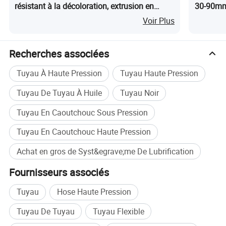
résistant à la décoloration, extrusion en
30-90mm 
PMMA acrylique protégé UV
Voir Plus
Application
• conduites de liquide de
Recherches associées
refroidissement du condenseur
Tuyau À Haute Pression
Tuyau Haute Pression
• travaux de laboratoire et de
Tuyau De Tuyau À Huile
Tuyau Noir
Tuyau En Caoutchouc Sous Pression
recherche
Tuyau En Caoutchouc Haute Pression
• transfert de vapeur
Achat en gros de Syst&egrave;me De Lubrification
• Fabrication/transfert de supports
Fournisseurs associés
• transformation des aliments et des
Tuyau
Hose Haute Pression
boissons
Tuyau De Tuyau
Tuyau Flexible
• jouets