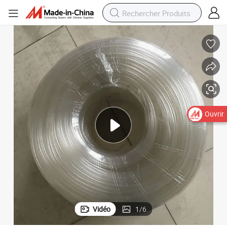
Ouvrir
Vidéo
1
/
6