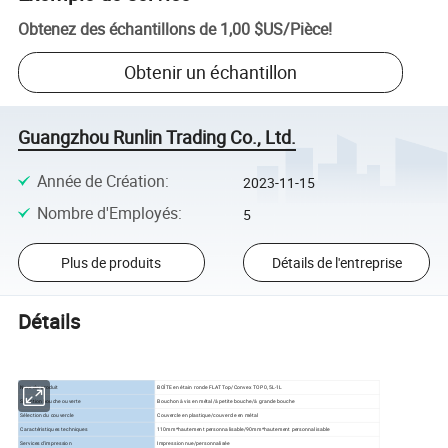
Obtenez des échantillons de
1,00 $US
/
Pièce
!
Obtenir un échantillon
Guangzhou Runlin Trading Co., Ltd.
Année de Création
:
2023-11-15
Nombre d'Employés
:
5
Plus de produits
Détails de l'entreprise
Détails
Nom du produit
BOÎTE en étain ronde FLAT Top/Convex TOP 0,5L-1L
Sélection bouche ouverte
Bouchon à vis en métal/à petite bouche/à grande bouche
Sélection du couvercle
Couvercle en plastique/couvercle en métal
Caractéristiques techniques
110mm*hautement personnalisable/90mm*hautement personnalisable
Services d'impression
Impression nue/personnalisée