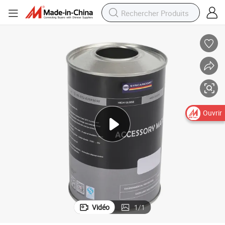
nt de la colle, boîte en tôle, boîte en métal pour huile, boîte vide pour m
Boîte ronde personnalisable à plat/convexe de 1L pour le carburant, contena
Ouvrir
Vidéo
1
/
1