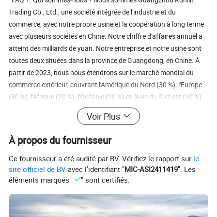
Trading Co., Ltd., une société intégrée de l'industrie et du
commerce, avec notre propre usine et la coopération à long terme
avec plusieurs sociétés en Chine. Notre chiffre d'affaires annuel a
atteint des milliards de yuan. Notre entreprise et notre usine sont
toutes deux situées dans la province de Guangdong, en Chine. À
partir de 2023, nous nous étendrons sur le marché mondial du
commerce extérieur, couvrant l'Amérique du Nord (30 %), l'Europe
(30 %), l'Afrique (20 %), l'Océanie (10 %) et l'Asie du Sud-est (10 %).
Notre couverture du marché du commerce extérieur est vaste et
Voir Plus
nous pouvons fournir des produits et des services de haute
qualité. En nous appuyant sur notre force, nos clients peuvent
À propos du fournisseur
nous faire confiance et nous pouvons rapidement nous
positionner sur le marché du commerce extérieur mondial. 2.
Ce fournisseur a été audité par BV. Vérifiez le rapport sur
le
site officiel de BV
avec l'identifiant "
MIC-ASI2411419
". Les
Comment assurer la qualité ? Avant de confirmer la transaction de
éléments marqués "
" sont certifiés.
commande, les clients peuvent obtenir des échantillons de
préproduction pour garantir la satisfaction de la clientèle quant à
la qualité avant de commencer la production en masse.