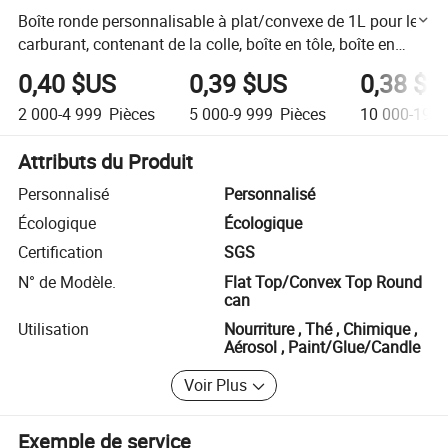
Boîte ronde personnalisable à plat/convexe de 1L pour le
carburant, contenant de la colle, boîte en tôle, boîte en
métal pour huile, boîte vide pour mastic, cendre, peinture
0,40 $US
0,39 $US
0,38 $U
pour voiture
2 000-4 999
Pièces
5 000-9 999
Pièces
10 000-19 9
Attributs du Produit
Personnalisé
Personnalisé
Écologique
Écologique
Certification
SGS
N° de Modèle.
Flat Top/Convex Top Round
can
Utilisation
Nourriture , Thé , Chimique ,
Aérosol , Paint/Glue/Candle
Voir Plus
Exemple de service