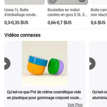
Usine 1L Boîte
Bouteilles en métal
Boîte car
d'emballage ronde
carrées en gros 0.5L-5L
non réacti
personnalisable pour
Boîtes en tôle
laboratoir
0,3-0,35 $US
0,66-0,7 $US
0,6 $US
putty, boîte à bougies,
rectangulaires utilisées
pour le s
conteneur de colle,
pour l'huile comestible,
chimique
boîte en tôle, boîte pour
la peinture, l'huile
Vidéos connexes
huile moteur, boîte en
moteur, la colle, les
métal, boîte de peinture,
produits chimiques ou
boîte vide, industrie
les aliments
chimique, étain Ca
personnalisables
Qu'est-ce que Pot de crème cosmétique vide
Qu'est-c
en plastique pour gommage corporel couleur
aluminiu
personnalisée produits de soin de la peau
personna
Voir Plus