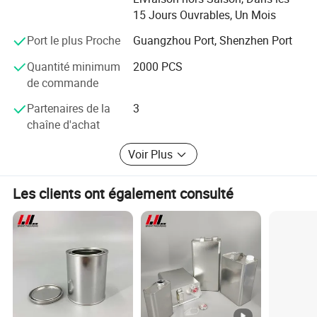
matériaux et processus certifiés au niveau international
15 Jours Ouvrables, Un Mois
afin de garantir que les produits sont écologiques et de
répondre aux normes mondiales.
Port le plus Proche
Guangzhou Port, Shenzhen Port
Quantité minimum
2000 PCS
Runlin Trading est non seulement un fournisseur
de commande
d'emballage, mais aussi un partenaire à succès pour les
clients. Dans l'avenir, nous continuerons à mettre les
Partenaires de la
3
clients au centre et de fournir des solutions d'emballage
chaîne d'achat
plus innovatrice pour le marché mondial avec notre
expertise et d'enthousiasme.
Voir Plus
La vision ministérielle
Les clients ont également consulté
pour devenir un leader mondial de fabricant de fer blanc à
l'emballage, de créer plus de valeur pour les clients,
employés et de la société.