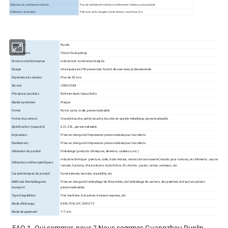
Sélection du revêtement interne
Pas de revêtement intérieur/revêtement intérieur personnalisé
Utilisation du produit
Peinture, colle, bougies, huile moteur, nourriture, Etc
Fabricant
Runlin
Lieu d'origine
Chine/Guangdong
Structure de l'entreprise
Industrie et commerce intégrés
Équipe
Une équipe de 200 personnes fournit des services professionnels
Expérience du secteur
Plus de 30 ans
Service
OEM/ODM
Principaux produits
Boîte en étain/seau/boîte
Matière première
Plaque
Forme
Rond, carré, ovale, personnalisable
Forme d'ouverture
Grande bouche, petite bouche, bouche en spirale métallique, personnalisable
Spécification (capacité)
0,2L-25L, personnalisable
Impression
Prise en charge de l'impression personnalisée pour les clients
Revêtement
Prise en charge de l'impression personnalisée pour les clients
Utilisation du produit
Emballage (produits chimiques, aliments, cadeaux, etc.)
Industrie chimique : peinture, colle, huile moteur, mastic de carrosserie (mastic pour voiture), etc Aliments : sauce
Utilisateurs cibles spécifiques
tomate, haricots, thé, bonbons, huile d'olive, Etc Autres : jouets, cartes, cadeaux, etc
Caractéristiques du produit
Dureté élevée, barrière, durabilité, etc
Méthode d'emballage de
Prise en charge de l'emballage de films étirés, de l'emballage de cartons, des palettes et d'autres options
transport
personnalisables
Type d'expédition
Fret maritime, fret aérien, livraison express, etc
Mode d'échange
EXW, FOB, CIF, DDP, ETC
Mode de paiement
T/T, etc
FAQ 1. Qui sommes-nous ? Nous sommes Guangzhou Runlin