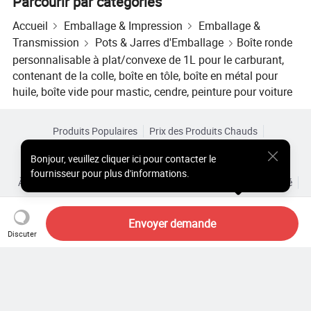
Parcourir par catégories
Accueil
Emballage & Impression
Emballage &
Transmission
Pots & Jarres d'Emballage
Boîte ronde
personnalisable à plat/convexe de 1L pour le carburant,
contenant de la colle, boîte en tôle, boîte en métal pour
huile, boîte vide pour mastic, cendre, peinture pour voiture
Produits Populaires
Prix des Produits Chauds
Produits Chauds en Gros
Acheteur Vedette de
Site PC
Bonjour
,
veuillez cliquer ici pour contacter le
Aperçus
fournisseur pour plus d'informations.
À Propos de
Accord d’Utilisateur
Politique de Confidentialité
Contact
Copyright © 2026 Focus Technology Co., Ltd. All Rights Reserved
Envoyer demande
Discuter
Vous cherchez encore ? Il vous
suffit de rechercher davantage
pour trouver ce que vous voulez !