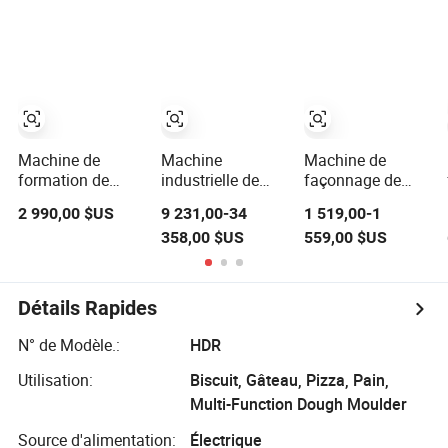
boulangerie
baguettes
mouler
croissants,
laminoir à pâte
Machine de
Machine
Machine de
formation de
industrielle de
façonnage de
baguettes pour
pétrissage de
base de pizza
2 990,00 $US
9 231,00-34
1 519,00-1
pétrissage de
pain en pain de
commerciale,
358,00 $US
559,00 $US
pâte à pain
mie
machine de
français
moulage de pâte
industriel
à pizza
Détails Rapides
N° de Modèle.:
HDR
Utilisation:
Biscuit, Gâteau, Pizza, Pain,
Multi-Function Dough Moulder
Source d'alimentation:
Électrique