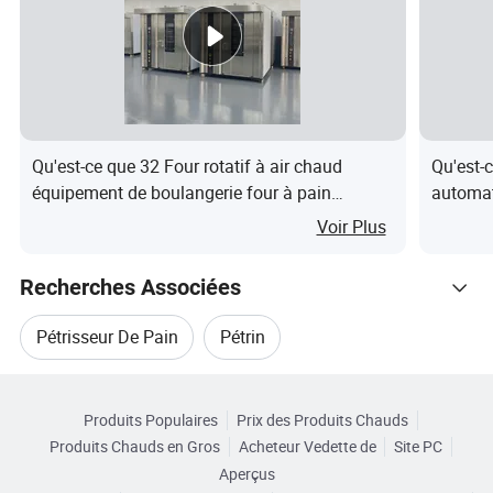
7.ImportéDe la courroie synthéTique est non-stick la pâTe
et un nettoyage facile
8. 0"De déGagement sur les côTéS et arrièRe
----------------------------------------------------------------------------------
------------------------------------------------------------
Qu'est-ce que 32 Four rotatif à air chaud
Qu'est-
Photos de pain Moulder
équipement de boulangerie four à pain
automat
machine à pain
gâteau p
Voir Plus
jaunes 
----------------------------------------------------------------------------------
alimenta
Recherches Associées
------------------------------------------------------------
L'emballage et ExpéDition
Pétrisseur De Pain
Pétrin
1.PremièRement, surface méCanique enduit d'agent de
Catégories Connexes
conservation de la solution (afin de protéGer l'acier inoxydable).
Mouleur D'occasion
Mouleur Rotatif
DeuxièMement, le coussin en plastique machine d'emballage
Produits Populaires
Prix des Produits Chauds
Parcourir par Catégories
(empêCher bosse),
Produits Chauds en Gros
Acheteur Vedette de
Site PC
Machine À Mouler Le Pain Grillé
TroisièMement, l'emballage (film plastique pour empêCher la
Aperçus