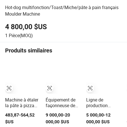
Hot-dog multifonction/Toast/Miche/pâte à pain français
Moulder Machine
4 800,00 $US
1
Pièce(MOQ)
Produits similaires
Machine à étaler
Équipement de
Ligne de
la pâte à pizza
façonneuse de
production
commerciale
pâte industrielle
automatique de
483,87-564,52
9 000,00-20
5 000,00-12
40cm 15 pouces
pour petits pains
pain pita,
$US
000,00 $US
000,00 $US
pour cuisine et
à hot-dog et
machine à