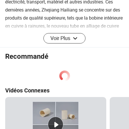
électricité, transport, matériel et autres industries. Ces
dernières années, Zhejiang Hailiang se concentre sur des
produits de qualité supérieure, tels que la bobine intérieure
en cuivre à rainures, le nouveau tube en alliage de cuivre
et la barre en cuivre sans plomb, qui ont permis
Voir Plus
d'optimiser de plus en plus la structure des produits.
Zhejiang Hailiang obtient cinq bases de fabrication
Recommandé
situées à Zhejiang, Shanghai, Anhui, Guangdong et
Vietnam. La société a accumulé de nombreux clients
fidèles, négociant avec 188 pays et régions, plus de 2,000
clients ont établi un partenariat d'affaires à long terme,
Vidéos Connexes
établi un partenariat stratégique avec des entreprises
leaders dans le secteur.