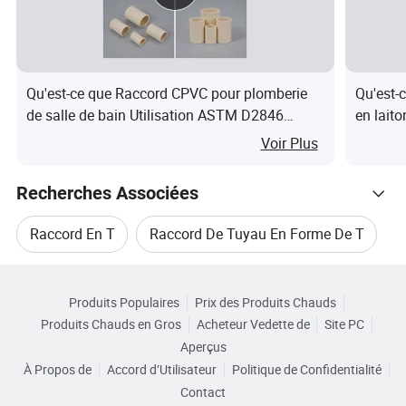
Qu'est-ce que Raccord CPVC pour plomberie
Qu'est-
de salle de bain Utilisation ASTM D2846
en lait
Raccords de tuyau CPVC pour matériaux de
emboîte
Voir Plus
construction résidentiels
Recherches Associées
Raccord En T
Raccord De Tuyau En Forme De T
Catégories Connexes
Raccord Coudé De Soudure
Produits Populaires
Prix des Produits Chauds
Parcourir par Catégories
Produits Chauds en Gros
Acheteur Vedette de
Site PC
Raccord En T De Soudure
Aperçus
À Propos de
Accord d’Utilisateur
Politique de Confidentialité
Raccord En Té Réducteur À Coude
Contact