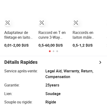
M/V, pression,
manchon pour
en cuivre et
connexion rapide,
usines chimiques
laiton, métrique
galvanisé
et pétrochimiques
Jic Bsp/ASTM
hydraulique
Adaptateur de
Raccord en T en
Raccords en
filetage en laiton
cuivre 3-Way
laiton mâle
Wras Full Range,
Raccords à
femelle fileté pour
0,01-2,00 $US
0,5-60,00 $US
0,5-1,2 $US
coude PE, raccord
presse Gaz
système de
pushfit, tee press,
Plomberie Huile
plomberie en
plaque murale
Réfrigération
cuivre, coude
Pex, soudure,
sanitaire,
Détails Rapides
raccord en croix,
manchon
robinet
réducteur, croix,
Service après-vente:
Legal Aid, Warranty, Return,
coulissant,
tee, nipple
Compensation
connecteur en
cuivre, raccord de
Garantie:
25years
compression
Lien:
Soudage
coudé
Souple ou rigide:
Rigide