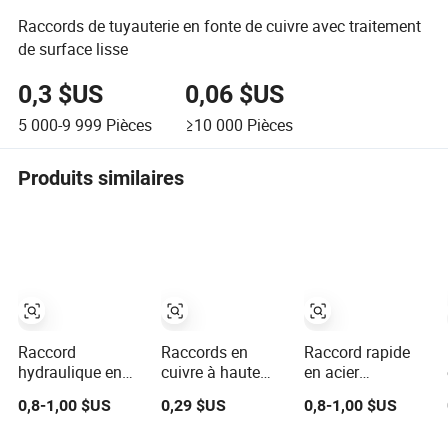
Raccords de tuyauterie en fonte de cuivre avec traitement
de surface lisse
0,3 $US
0,06 $US
5 000-9 999
Pièces
≥10 000
Pièces
Produits similaires
Raccord
Raccords en
Raccord rapide
hydraulique en
cuivre à haute
en acier
acier inoxydable,
performance
inoxydable forgé
0,8-1,00 $US
0,29 $US
0,8-1,00 $US
acier au carbone,
avec filetage
en carbone,
laiton, cuivre,
mâle et femelle,
raccord de tuyau