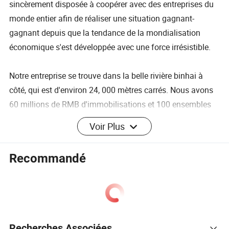
sincèrement disposée à coopérer avec des entreprises du
monde entier afin de réaliser une situation gagnant-
gagnant depuis que la tendance de la mondialisation
économique s'est développée avec une force irrésistible.
Notre entreprise se trouve dans la belle rivière binhai à
côté, qui est d'environ 24, 000 mètres carrés. Nous avons
60 millions de RMB d'immobilisations et 100 ensembles
d'équipements avancés d'une grande diversité, soit un
Voir Plus
total de 1200 employés, y compris des ingénieurs
qualifiés. Nous avons la conception de circuits imprimés,
Recommandé
les équipements de production et les machines d'essai de
la maison de premier rang. Sa production annuelle est
d'environ 400 000 mètres carrés.
De plus, nous commençons à mettre les pieds en Asie du
Recherches Associées